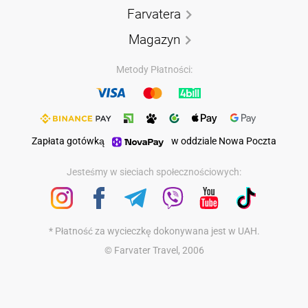
Farvatera
Magazyn
Metody Płatności:
Zapłata gotówką
w oddziale Nowa Poczta
Jesteśmy w sieciach społecznościowych:
* Płatność za wycieczkę dokonywana jest w UAH.
© Farvater Travel, 2006