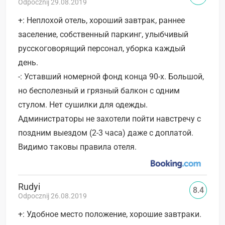
Odpocznij 29.08.2019
+: Неплохой отель, хороший завтрак, раннее
заселение, собственный паркинг, улыбчивый
русскоговорящий персонал, уборка каждый
день.
-: Уставший номерной фонд конца 90-х. Большой,
но бесполезный и грязный балкон с одним
стулом. Нет сушилки для одежды.
Администраторы не захотели пойти навстречу с
поздним выездом (2-3 часа) даже с доплатой.
Видимо таковы правила отеля.
Rudyi
8.4
Odpocznij 26.08.2019
+: Удобное место положение, хорошие завтраки.