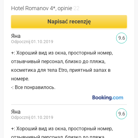
Hotel Romanov 4*, opinie
22
Napisać recenzję
Яна
9.6
Odpocznij 01.10.2019
+: Хороший вид из окна, просторный номер,
отзывчивый персонал, близко до пляжа,
косметика для тела Etro, приятный запах в
номере.
-: Все понравилось.
Яна
9.6
Odpocznij 01.10.2019
+: Хороший вид из окна, просторный номер,
отзывчивый персонал, близко до пляжа,