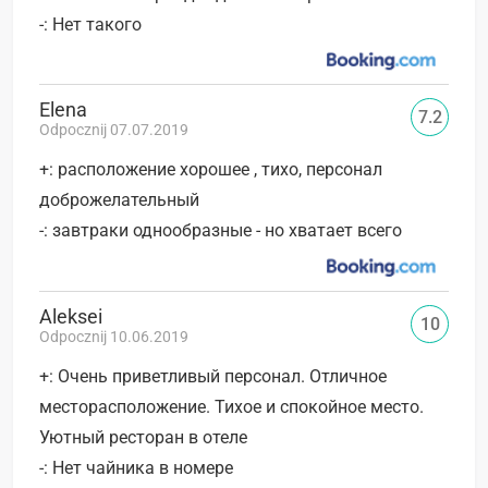
-: Нет такого
Elena
7.2
Odpocznij 07.07.2019
+: расположение хорошее , тихо, персонал
доброжелательный
-: завтраки однообразные - но хватает всего
Aleksei
10
Odpocznij 10.06.2019
+: Очень приветливый персонал. Отличное
месторасположение. Тихое и спокойное место.
Уютный ресторан в отеле
-: Нет чайника в номере