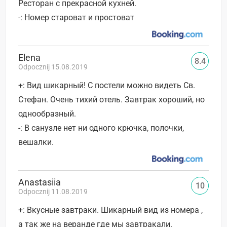
Ресторан с прекрасной кухней.
-: Номер староват и простоват
Elena
8.4
Odpocznij 15.08.2019
+: Вид шикарный! С постели можно видеть Св.
Стефан. Очень тихий отель. Завтрак хороший, но
однообразный.
-: В санузле нет ни одного крючка, полочки,
вешалки.
Anastasiia
10
Odpocznij 11.08.2019
+: Вкусные завтраки. Шикарный вид из номера ,
а так же на веранде где мы завтракали.