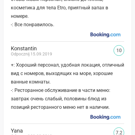
косметика для тела Etro, приятный запах в
номере.
-: Все понравилось.
Konstantin
10
Odpocznij 15.09.2019
+: Хороший персонал, удобная локация, отличный
вид с номеров, выходящих на море, хорошие
ванные комнаты.
-: Ресторанное обслуживание в части меню:
завтрак очень слабый, половины блюд из
позиций ресторанного меню нет в наличии.
Yana
7.2