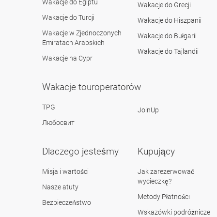
Wakacje do Egiptu
Wakacje do Grecji
Wakacje do Turcji
Wakacje do Hiszpanii
Wakacje w Zjednoczonych
Wakacje do Bułgarii
Emiratach Arabskich
Wakacje do Tajlandii
Wakacje na Cypr
Wakacje touroperatorów
TPG
JoinUp
Любосвит
Dlaczego jesteśmy
Kupujący
Misja i wartości
Jak zarezerwować
wycieczkę?
Nasze atuty
Metody Płatności
Bezpieczeństwo
Wskazówki podróżnicze