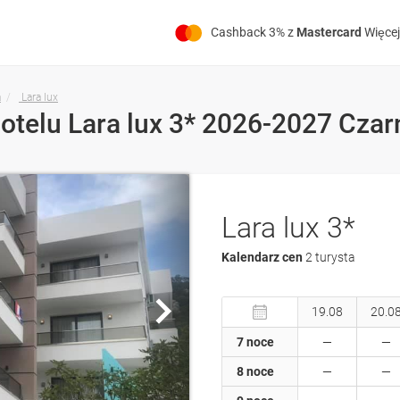
Cashback 3% z
Mastercard
Więcej
a
Lara lux
hotelu Lara lux 3* 2026-2027 Cza
Lara lux 3*
Kalendarz cen
2 turysta
19.08
20.0
7 noce
8 noce