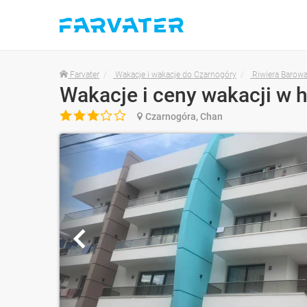
Farvater
Wakacje i wakacje do Czarnogóry
Riwiera Barow
Wakacje i ceny wakacji w 

Czarnogóra, Chan