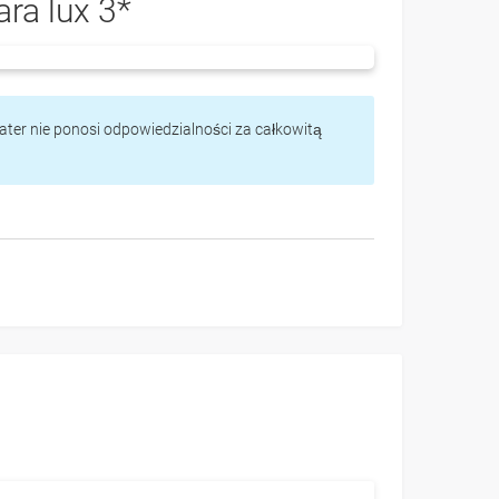
ara lux 3*
vater nie ponosi odpowiedzialności za całkowitą