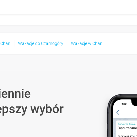
e Chan
Wakacje do Czarnogóry
Wakacje w Chan
iennie
epszy wybór