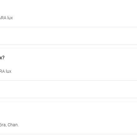
ARA lux
x?
RA lux
óra, Chan.