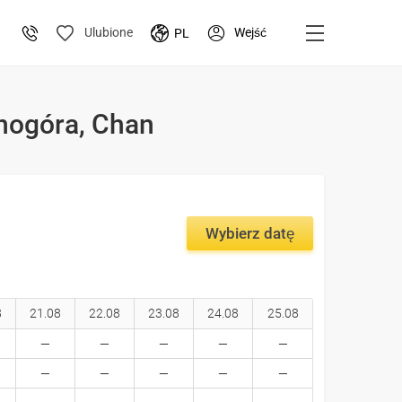
Wejść
Ulubione
PL
rnogóra, Chan
Wybierz datę
8
21.08
22.08
23.08
24.08
25.08