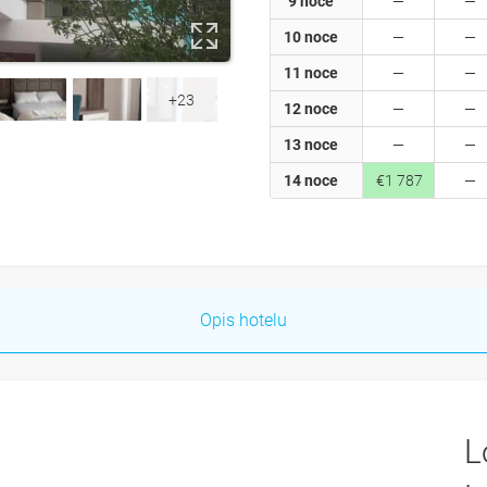
9 noce
10 noce
11 noce
+23
12 noce
13 noce
14 noce
€1 787
Opis hotelu
L