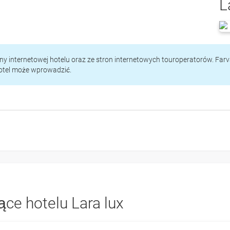
L
rony internetowej hotelu oraz ze stron internetowych touroperatorów. Far
hotel może wprowadzić.
ce hotelu Lara lux