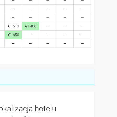
€1 513
€1 406
€1 650
okalizacja hotelu