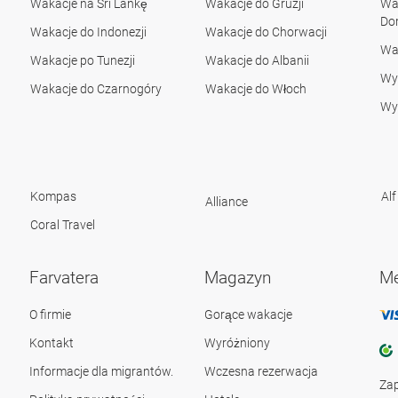
Wakacje na Sri Lankę
Wakacje do Gruzji
Wak
Do
Wakacje do Indonezji
Wakacje do Chorwacji
Wa
Wakacje po Tunezji
Wakacje do Albanii
Wyc
Wakacje do Czarnogóry
Wakacje do Włoch
Wyc
Kompas
Alf
Alliance
Coral Travel
Farvatera
Magazyn
Me
O firmie
Gorące wakacje
Kontakt
Wyróżniony
Informacje dla migrantów.
Wczesna rezerwacja
Za