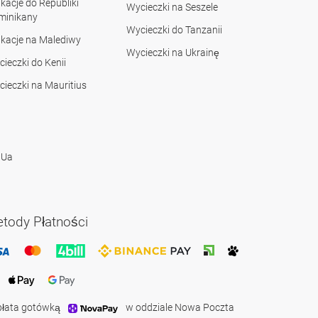
acje do Republiki
Wycieczki na Seszele
minikany
Wycieczki do Tanzanii
kacje na Malediwy
Wycieczki na Ukrainę
ieczki do Kenii
ieczki na Mauritius
 Ua
tody Płatności
płata gotówką
w oddziale Nowa Poczta