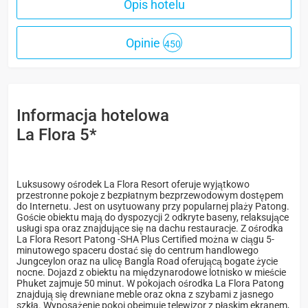
Opis hotelu
Opinie
450
Informacja hotelowa
La Flora 5*
Luksusowy ośrodek La Flora Resort oferuje wyjątkowo
przestronne pokoje z bezpłatnym bezprzewodowym dostępem
do Internetu. Jest on usytuowany przy popularnej plaży Patong.
Goście obiektu mają do dyspozycji 2 odkryte baseny, relaksujące
usługi spa oraz znajdujące się na dachu restauracje. Z ośrodka
La Flora Resort Patong -SHA Plus Certified można w ciągu 5-
minutowego spaceru dostać się do centrum handlowego
Jungceylon oraz na ulicę Bangla Road oferującą bogate życie
nocne. Dojazd z obiektu na międzynarodowe lotnisko w mieście
Phuket zajmuje 50 minut. W pokojach ośrodka La Flora Patong
znajdują się drewniane meble oraz okna z szybami z jasnego
szkła. Wyposażenie pokoi obejmuje telewizor z płaskim ekranem,