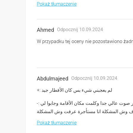
Pokaż tłumaczenie
Ahmed
Odpocznij 10.09.2024
W przypadku tej oceny nie pozostawiono ża
Abdulmajeed
Odpocznij 10.09.2024
+: لم يعجبني شيء بس كان الأفطار جيد
-: لم يعجبني اي شيء كان مكان الأقامة سيئة جدا جدا المكيف كان في الغرفه الثانيه يصدر صوت عالي جدا وكلمت مكان الأقامة وجابوا لي
ف وش المشكلة انا مستأجرة عرفت وش المشكلة
Pokaż tłumaczenie