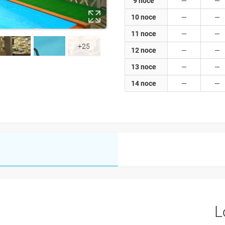
9 noce
10 noce
11 noce
+25
12 noce
13 noce
14 noce
L