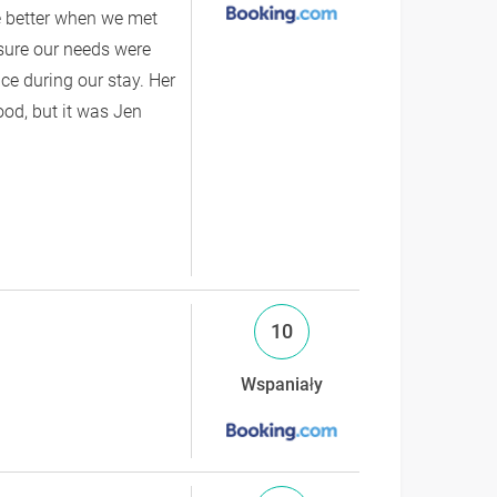
he better when we met
sure our needs were
ce during our stay. Her
ood, but it was Jen
10
Wspaniały