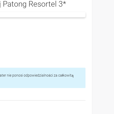
j Patong Resortel 3*
vater nie ponosi odpowiedzialności za całkowitą