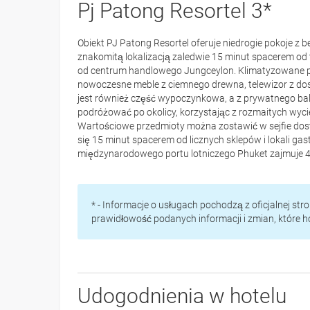
Pj Patong Resortel 3*
Obiekt PJ Patong Resortel oferuje niedrogie pokoje z 
znakomitą lokalizacją zaledwie 15 minut spacerem od
od centrum handlowego Jungceylon. Klimatyzowane p
nowoczesne meble z ciemnego drewna, telewizor z do
jest również część wypoczynkowa, a z prywatnego bal
podróżować po okolicy, korzystając z rozmaitych wyci
Wartościowe przedmioty można zostawić w sejfie dost
się 15 minut spacerem od licznych sklepów i lokali g
międzynarodowego portu lotniczego Phuket zajmuje 4
* - Informacje o usługach pochodzą z oficjalnej st
prawidłowość podanych informacji i zmian, które 
Udogodnienia w hotelu