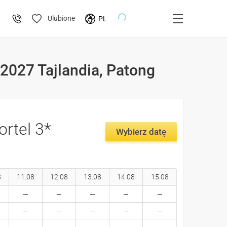
Ulubione
PL
-2027 Tajlandia, Patong
ortel 3*
Wybierz datę
8
11.08
12.08
13.08
14.08
15.08