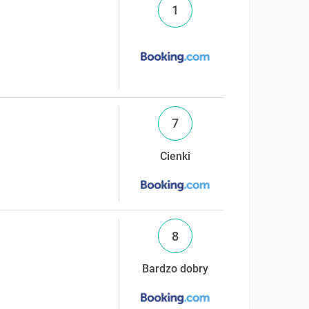
1
7
Cienki
8
Bardzo dobry