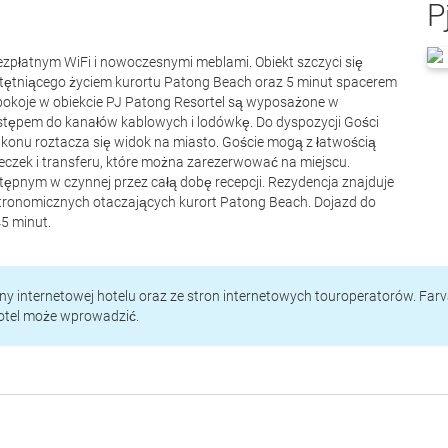
P
bezpłatnym WiFi i nowoczesnymi meblami. Obiekt szczyci się
 tętniącego życiem kurortu Patong Beach oraz 5 minut spacerem
okoje w obiekcie PJ Patong Resortel są wyposażone w
stępem do kanałów kablowych i lodówkę. Do dyspozycji Gości
konu roztacza się widok na miasto. Goście mogą z łatwością
eczek i transferu, które można zarezerwować na miejscu.
ępnym w czynnej przez całą dobę recepcji. Rezydencja znajduje
astronomicznych otaczających kurort Patong Beach. Dojazd do
5 minut.
rony internetowej hotelu oraz ze stron internetowych touroperatorów. Far
hotel może wprowadzić.