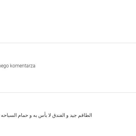
dnego komentarza
الطاقم جيد و الفندق لا بأس به و حمام السباحه ص