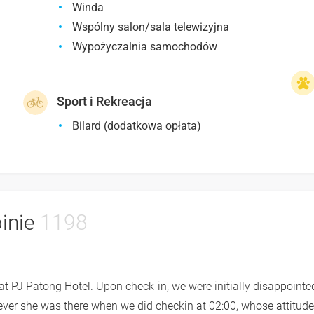
Winda
Wspólny salon/sala telewizyjna
Wypożyczalnia samochodów
Sport i Rekreacja
Bilard (dodatkowa opłata)
pinie
1198
t PJ Patong Hotel. Upon check-in, we were initially disappointe
ver she was there when we did checkin at 02:00, whose attitud