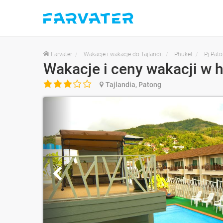
Farvater
Wakacje i wakacje do Tajlandii
Phuket
Pj Pat
Wakacje i ceny wakacji w h

Tajlandia, Patong