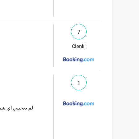
7
Cienki
1