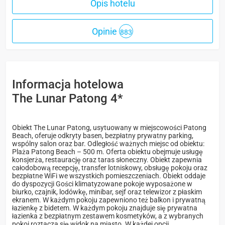
Opis hotelu
Opinie
883
Informacja hotelowa
The Lunar Patong 4*
Obiekt The Lunar Patong, usytuowany w miejscowości Patong
Beach, oferuje odkryty basen, bezpłatny prywatny parking,
wspólny salon oraz bar. Odległość ważnych miejsc od obiektu:
Plaża Patong Beach – 500 m. Oferta obiektu obejmuje usługę
konsjerża, restaurację oraz taras słoneczny. Obiekt zapewnia
całodobową recepcję, transfer lotniskowy, obsługę pokoju oraz
bezpłatne WiFi we wszystkich pomieszczeniach. Obiekt oddaje
do dyspozycji Gości klimatyzowane pokoje wyposażone w
biurko, czajnik, lodówkę, minibar, sejf oraz telewizor z płaskim
ekranem. W każdym pokoju zapewniono też balkon i prywatną
łazienkę z bidetem. W każdym pokoju znajduje się prywatna
łazienka z bezpłatnym zestawem kosmetyków, a z wybranych
pokoi roztacza się widok na miasto. W każdej opcji