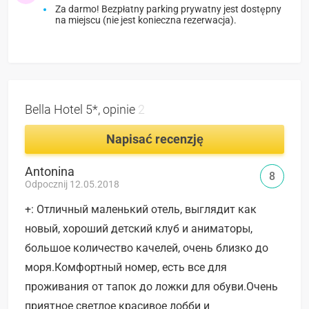
Za darmo! Bezpłatny parking prywatny jest dostępny
na miejscu (nie jest konieczna rezerwacja).
Bella Hotel 5*, opinie
2
Napisać recenzję
Antonina
8
Odpocznij 12.05.2018
+: Отличный маленький отель, выглядит как
новый, хороший детский клуб и аниматоры,
большое количество качелей, очень близко до
моря.Комфортный номер, есть все для
проживания от тапок до ложки для обуви.Очень
приятное светлое красивое лобби и