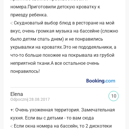
номера.Приготовили детскую кроватку к
приезду ребенка.
-: Скудноватый выбор блюд в ресторане на мой
вкус, очень громкая музыка на бассейне (сложно
было детям спать днем) и не понравились
укрывалки на кроватях.Это не пододеяльники, а
что-то больше похожее на покрывала из грубой
неприятной ткани.А все остальное очень
понравилось!
Elena
10
Odpocznij 28.08.2017
+: Очень ухоженная территория. Замечательная
кухня. Если вы с детьми - то вам сюда
-: Если окна номера на бассейн, то 2 дискотеки