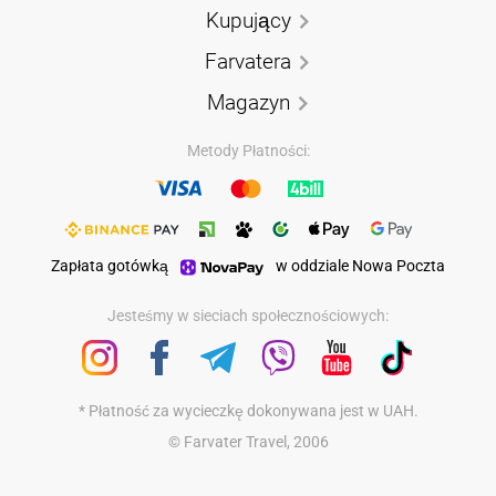
Kupujący
Farvatera
Magazyn
Metody Płatności:
Zapłata gotówką
w oddziale Nowa Poczta
Jesteśmy w sieciach społecznościowych:
* Płatność za wycieczkę dokonywana jest w UAH.
© Farvater Travel, 2006