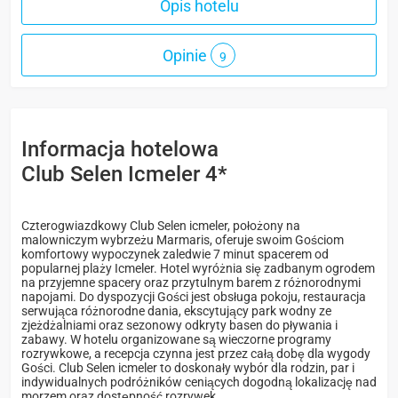
Opis hotelu
Opinie
9
Informacja hotelowa
Club Selen Icmeler 4*
Czterogwiazdkowy Club Selen icmeler, położony na
malowniczym wybrzeżu Marmaris, oferuje swoim Gościom
komfortowy wypoczynek zaledwie 7 minut spacerem od
popularnej plaży Icmeler. Hotel wyróżnia się zadbanym ogrodem
na przyjemne spacery oraz przytulnym barem z różnorodnymi
napojami. Do dyspozycji Gości jest obsługa pokoju, restauracja
serwująca różnorodne dania, ekscytujący park wodny ze
zjeżdżalniami oraz sezonowy odkryty basen do pływania i
zabawy. W hotelu organizowane są wieczorne programy
rozrywkowe, a recepcja czynna jest przez całą dobę dla wygody
Gości. Club Selen icmeler to doskonały wybór dla rodzin, par i
indywidualnych podróżników ceniących dogodną lokalizację nad
morzem oraz dostępność rozrywek.