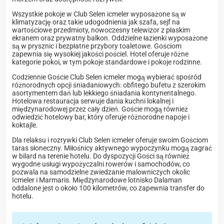
Wszystkie pokoje w Club Selen icmeler wyposażone są w
klimatyzację oraz takie udogodnienia jak szafa, sejf na
wartościowe przedmioty, nowoczesny telewizor z płaskim
ekranem oraz prywatny balkon. Oddzielne łazienki wyposażone
są w prysznic i bezpłatne przybory toaletowe. Gościom
zapewnia się wysokiej jakości pościel. Hotel oferuje różne
kategorie pokoi, w tym pokoje standardowe i pokoje rodzinne.
Codziennie Goście Club Selen icmeler mogą wybierać spośród
różnorodnych opcji śniadaniowych: obfitego bufetu z szerokim
asortymentem dań lub lekkiego śniadania kontynentalnego.
Hotelowa restauracja serwuje dania kuchni lokalnej i
międzynarodowej przez cały dzień. Goście mogą również
odwiedzić hotelowy bar, który oferuje różnorodne napoje i
koktajle.
Dla relaksu i rozrywki Club Selen icmeler oferuje swoim Gościom
taras słoneczny. Miłośnicy aktywnego wypoczynku mogą zagrać
w bilard na terenie hotelu. Do dyspozycji Gości są również
wygodne usługi wypożyczalni rowerów i samochodów, co
pozwala na samodzielne zwiedzanie malowniczych okolic
Icmeler i Marmaris. Międzynarodowe lotnisko Dalaman
oddalone jest o około 100 kilometrów, co zapewnia transfer do
hotelu.