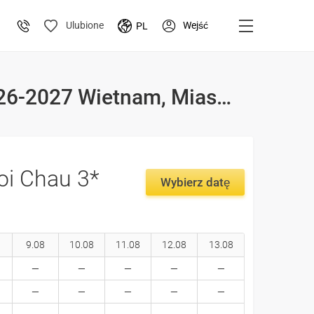
Wejść
Ulubione
PL
Wakacje i ceny wakacji w hotelu A&Em Phan Boi Chau 3* 2026-2027 Wietnam, Miasto Ho Chi Minh (Sajgon)
i Chau 3*
Wybierz datę
9.08
10.08
11.08
12.08
13.08