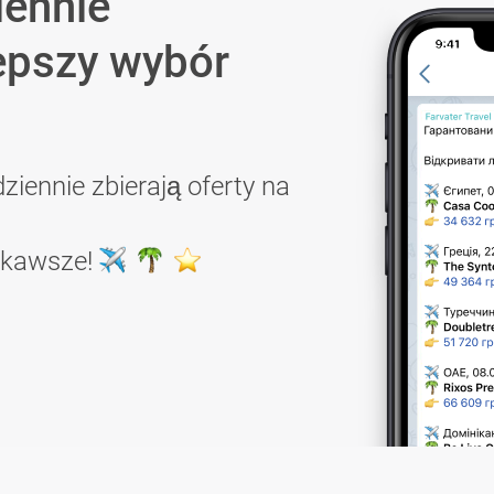
iennie
epszy wybór
ziennie zbierają oferty na
ekawsze!