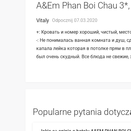
A&Em Phan Boi Chau 3*,
Vitaly
Odpocznij 07.03.2020
+: Кровать и номер хороший, чистый, мес
-: Не понималась ванная комната и душ, с
капала лейка которая в потолке прям в п
был очень скудный. Все блюда не свежие,
Popularne pytania dotyc