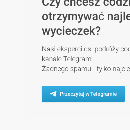
Czy chcesz codz
otrzymywać najl
wycieczek?
Nasi eksperci ds. podróży cod
kanale Telegram.
Żadnego spamu - tylko najci
Przeczytaj w Telegramie