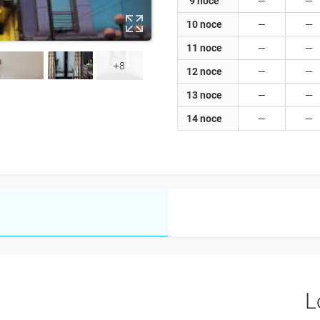
9 noce
10 noce
11 noce
+8
12 noce
13 noce
14 noce
L