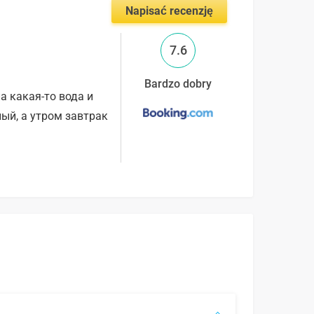
Napisać recenzję
7.6
Bardzo dobry
а какая-то вода и
ый, а утром завтрак