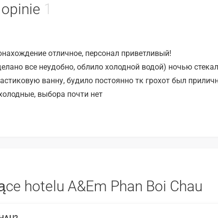
 opinie
1
тонахождение отличное, персонал приветливый!
делано все неудобно, облило холодной водой) ночью стекал
ластиковую ванну, будило постоянно тк грохот был приличн
 холодные, выбора почти нет
zące hotelu A&Em Phan Boi Chau