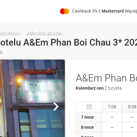
Cashback 3% z
Mastercard
Więcej
inh (Sajgon)
A&Em Phan Boi Chau
n)
A&Em Phan Bo
Kalendarz cen
2 turysta
7.08
8.08
7 noce
8 noce