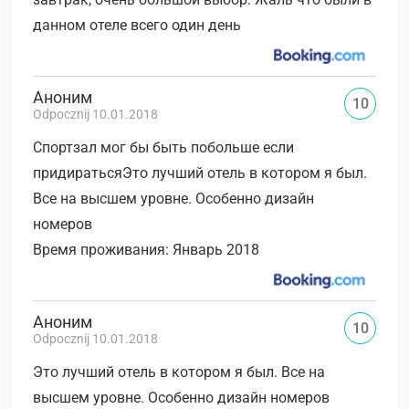
данном отеле всего один день
Аноним
10
Odpocznij 10.01.2018
Спортзал мог бы быть побольше если
придиратьсяЭто лучший отель в котором я был.
Все на высшем уровне. Особенно дизайн
номеров
Время проживания: Январь 2018
Аноним
10
Odpocznij 10.01.2018
Это лучший отель в котором я был. Все на
высшем уровне. Особенно дизайн номеров