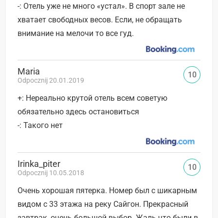
-: Отель уже не много «устал». В спорт зале не
хватает свободных весов. Если, не обращать
внимание на мелочи то все гуд.
Maria
10
Odpocznij 20.01.2019
+: Нереально крутой отель всем советую
обязательно здесь остановиться
-: Такого нет
Irinka_piter
10
Odpocznij 10.05.2018
Очень хорошая пятерка. Номер был с шикарным
видом с 33 этажа на реку Сайгон. Прекрасный
завтрак, очень большой выбор. Жаль что были в