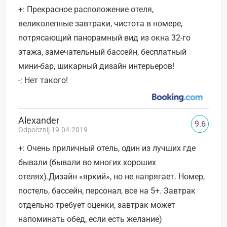
+: Прекрасное расположение отеля,
великолепные завтраки, чистота в номере,
потрясающий панорамный вид из окна 32-го
этажа, замечательный бассейн, бесплатный
мини-бар, шикарный дизайн интерьеров!
-: Нет такого!
Alexander
9.6
Odpocznij 19.04.2019
+: Очень приличный отель, один из лучших где
бывали (бывали во многих хороших
отелях).Дизайн «яркий», но не напрягает. Номер,
постель, бассейн, персонал, все на 5+. Завтрак
отдельно требует оценки, завтрак может
напоминать обед, если есть желание)