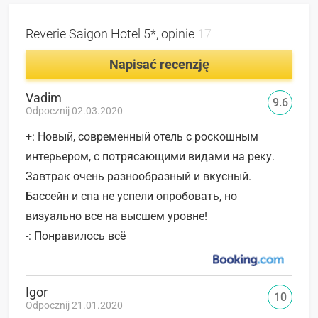
Reverie Saigon Hotel 5*, opinie
17
Napisać recenzję
Vadim
9.6
Odpocznij 02.03.2020
+: Новый, современный отель с роскошным
интерьером, с потрясающими видами на реку.
Завтрак очень разнообразный и вкусный.
Бассейн и спа не успели опробовать, но
визуально все на высшем уровне!
-: Понравилось всё
Igor
10
Odpocznij 21.01.2020