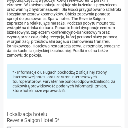
wygodną częścią wypoczynkową i telewizorem z płaskim
ekranem. W każdym pokoju znajduje się łazienka z prysznicem
oraz wanną z hydromasażem. Dla Gości przygotowano szlafroki
i bezpłatny zestaw kosmetyków. Obiekt zapewnia ponadto
sprzęt do prasowania. Spa w hotelu The Reverie Saigon
zaprasza na relaksujące masaże. Podczas pobytu można też
wstąpić na drinka do baru. Ponadto hotel dysponuje centrum
biznesowym, zapleczem konferencyjno-bankietowym oraz
czynną przez całą dobę recepcją, której personel służy pomocą
w organizacji przechowalni bagażu i zamówieniu transferu
lotniskowego. Hotelowa restauracja serwuje rozmaite, smaczne
dania kuchni azjatyckiej i zachodniej. Posiłki można także
zamówić do pokoju.
* - Informacje o usługach pochodzą z oficjalnej strony
internetowej hotelu oraz ze stron internetowych
touroperatorów. Farvater nie ponosi odpowiedzialności za
całkowitą prawidłowość podanych informacji i zmian,
które hotel może wprowadzić.
Lokalizacja hotelu
Reverie Saigon Hotel 5*