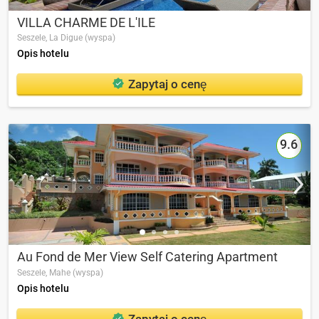
VILLA CHARME DE L'ILE
Seszele,
La Digue (wyspa)
Opis hotelu
Zapytaj o cenę
9.6
Au Fond de Mer View Self Catering Apartment
Seszele,
Mahe (wyspa)
Opis hotelu
Zapytaj o cenę