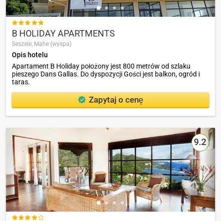

B HOLIDAY APARTMENTS
Seszele,
Mahe (wyspa)
Opis hotelu
Apartament B Holiday położony jest 800 metrów od szlaku
pieszego Dans Gallas. Do dyspozycji Gości jest balkon, ogród i
taras.
Zapytaj o cenę
9.2
