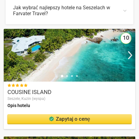
Jak wybrać najlepszy hotele na Seszelach w
Farvater Travel?
TRZYMAĆ
Aby wybrać odpowiedni hotel, możesz skorzystać z
wygodnej wyszukiwarki na stronie, również w Farvater
Travel znajdziesz wiele zdjęć hoteli i opinii na temat
10
najlepszych hotele na Seszelach
TRZYMAĆ

COUSINE ISLAND
Seszele,
Kuzin (wyspa)
Opis hotelu
Zapytaj o cenę