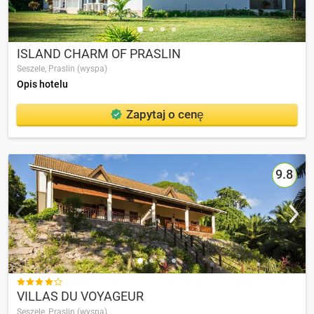
ISLAND CHARM OF PRASLIN
Seszele,
Praslin (wyspa)
Opis hotelu
Zapytaj o cenę
9.8

VILLAS DU VOYAGEUR
Seszele,
Praslin (wyspa)