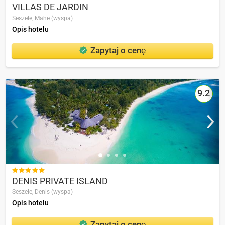
VILLAS DE JARDIN
Seszele,
Mahe (wyspa)
Opis hotelu
Zapytaj o cenę
9.2

DENIS PRIVATE ISLAND
Seszele,
Denis (wyspa)
Opis hotelu
Zapytaj o cenę