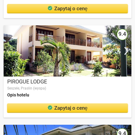
Zapytaj o cenę
9.4
PIROGUE LODGE
Seszele,
Praslin (wyspa)
Opis hotelu
Zapytaj o cenę
9.4