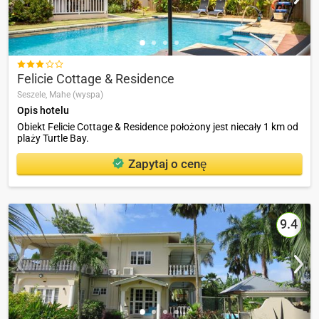

Felicie Cottage & Residence
Seszele,
Mahe (wyspa)
Opis hotelu
Obiekt Felicie Cottage & Residence położony jest niecały 1 km od
plaży Turtle Bay.
Zapytaj o cenę
9.4