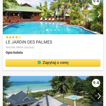
9.4

LE JARDIN DES PALMES
Seszele,
Mahe (wyspa)
Opis hotelu
Zapytaj o cenę
9.4