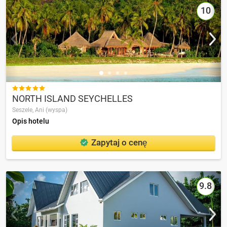
10

NORTH ISLAND SEYCHELLES
Seszele,
Ani (wyspa)
Opis hotelu
Zapytaj o cenę
9.8