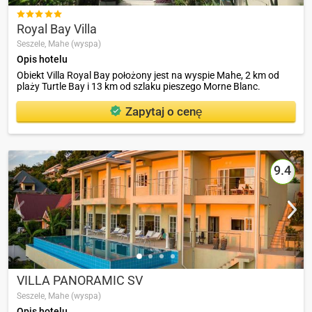

Royal Bay Villa
Seszele,
Mahe (wyspa)
Opis hotelu
Obiekt Villa Royal Bay położony jest na wyspie Mahe, 2 km od
plaży Turtle Bay i 13 km od szlaku pieszego Morne Blanc.
Zapytaj o cenę
9.4
VILLA PANORAMIC SV
Seszele,
Mahe (wyspa)
Opis hotelu