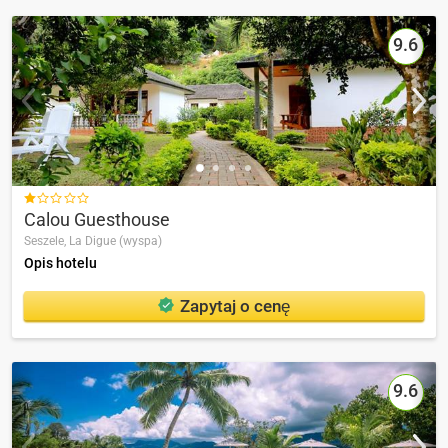
9.6

Calou Guesthouse
Seszele,
La Digue (wyspa)
Opis hotelu
Zapytaj o cenę
9.6