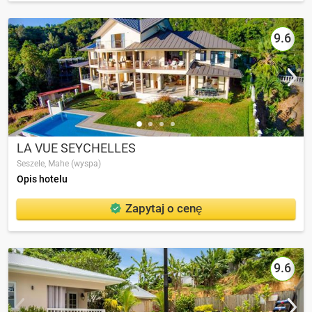
9.6
LA VUE SEYCHELLES
Seszele,
Mahe (wyspa)
Opis hotelu
Zapytaj o cenę
9.6