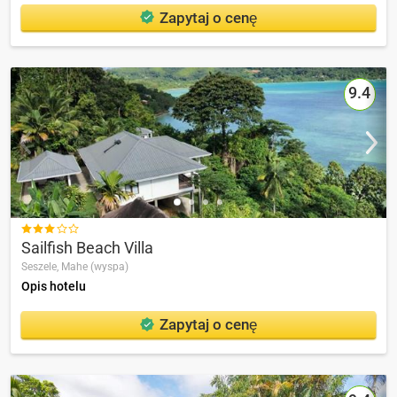
Zapytaj o cenę
9.4

Sailfish Beach Villa
Seszele,
Mahe (wyspa)
Opis hotelu
Zapytaj o cenę