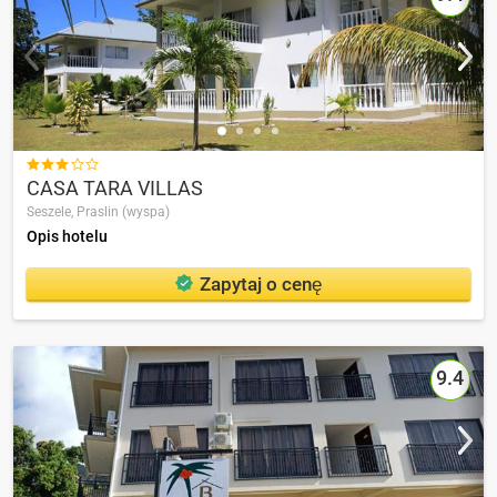

CASA TARA VILLAS
Seszele,
Praslin (wyspa)
Opis hotelu
Zapytaj o cenę
9.4