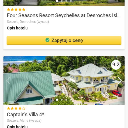

Four Seasons Resort Seychelles at Desroches Island
Seszele,
Desroches (wyspa)
Opis hotelu
Zapytaj o cenę
9.2

Captain's Villa 4*
Seszele,
Mahe (wyspa)
Opis hotelu