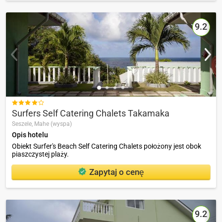
9.2

Surfers Self Catering Chalets Takamaka
Seszele,
Mahe (wyspa)
Opis hotelu
Obiekt Surfer's Beach Self Catering Chalets położony jest obok
piaszczystej plaży.
Zapytaj o cenę
9.2