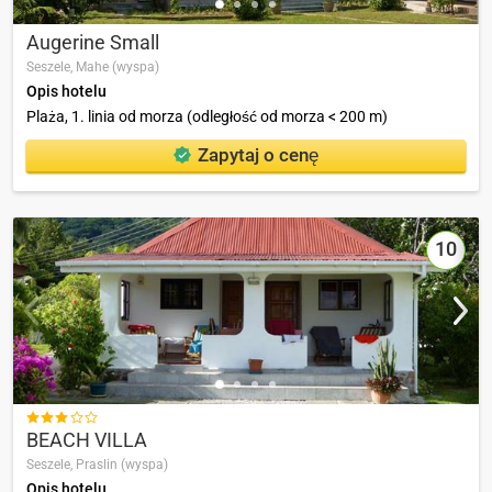
Augerine Small
Seszele,
Mahe (wyspa)
Opis hotelu
Plaża, 1. linia od morza (odległość od morza < 200 m)
Zapytaj o cenę
10

BEACH VILLA
Seszele,
Praslin (wyspa)
Opis hotelu