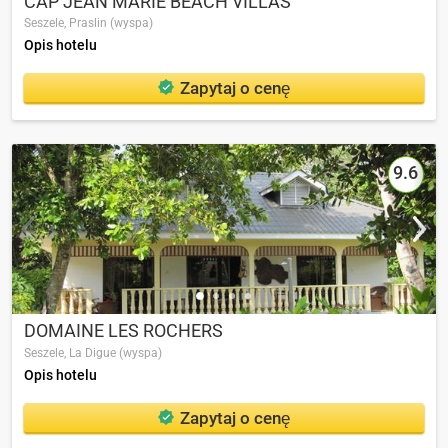
CAP JEAN MARIE BEACH VILLAS
Seszele,
Praslin (wyspa)
Opis hotelu
Zapytaj o cenę
9.6
DOMAINE LES ROCHERS
Seszele,
La Digue (wyspa)
Opis hotelu
Zapytaj o cenę