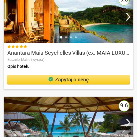

Anantara Maia Seychelles Villas (ex. MAIA LUXURY RESORT & SPA)
Seszele,
Mahe (wyspa)
Opis hotelu
Zapytaj o cenę
9.6