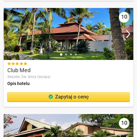
10

Club Med
Seszele,
Św. Anny (wyspa)
Opis hotelu
Zapytaj o cenę
10