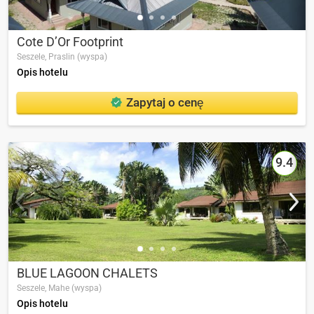
Cote D’Or Footprint
Seszele,
Praslin (wyspa)
Opis hotelu
Zapytaj o cenę
9.4
BLUE LAGOON CHALETS
Seszele,
Mahe (wyspa)
Opis hotelu