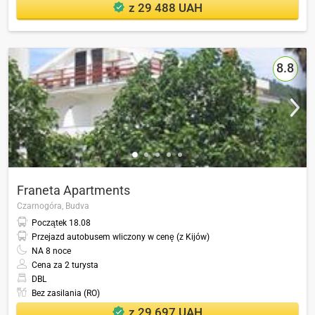
z 29 488 UAH
8.8
Franeta Apartments
Czarnogóra,
Budva
Początek
18.08
Przejazd autobusem wliczony w cenę (z Kijów)
NA
8
noce
Cena za 2 turysta
DBL
Bez zasilania (RO)
z 29 697 UAH