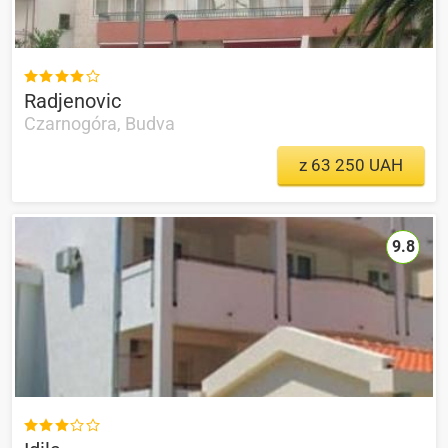

Radjenovic
Czarnogóra, Budva
z 63 250 UAH
9.8
