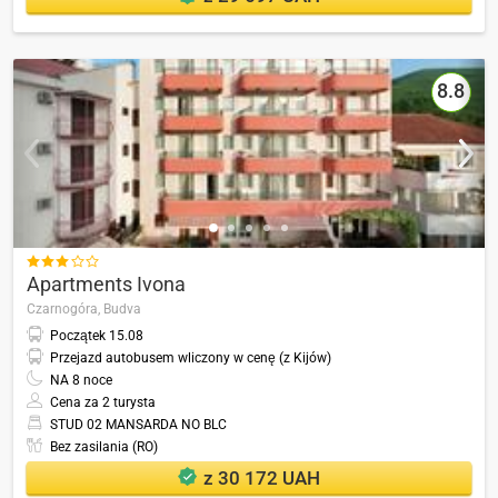
8.8

Apartments Ivona
Czarnogóra,
Budva
Początek
15.08
Przejazd autobusem wliczony w cenę (z Kijów)
NA
8
noce
Cena za 2 turysta
STUD 02 MANSARDA NO BLC
Bez zasilania (RO)
z 30 172 UAH