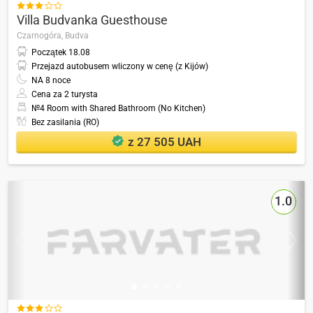

Villa Budvanka Guesthouse
Czarnogóra,
Budva
Początek
18.08
Przejazd autobusem wliczony w cenę (z Kijów)
NA
8
noce
Cena za 2 turysta
№4 Room with Shared Bathroom (No Kitchen)
Bez zasilania (RO)
z 27 505 UAH
1.0
