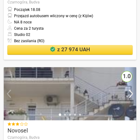
Czarnogóra,
Budva
Początek
18.08
Przejazd autobusem wliczony w cenę (z Kijów)
NA
8
noce
Cena za 2 turysta
Studio 02
Bez zasilania (RO)
z 27 974 UAH
1.0

Novosel
Czarnogóra,
Budva