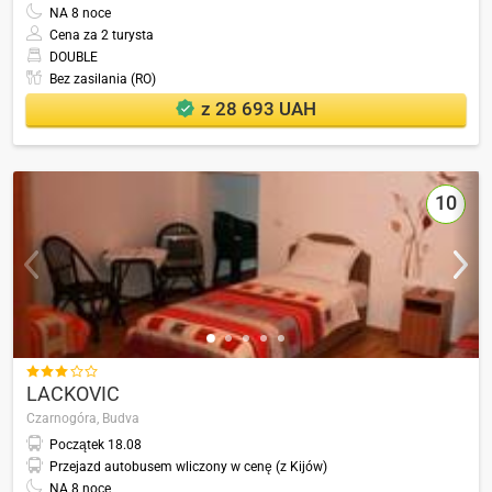
NA
8
noce
Cena za 2 turysta
DOUBLE
Bez zasilania (RO)
z 28 693 UAH
10

LACKOVIC
Czarnogóra,
Budva
Początek
18.08
Przejazd autobusem wliczony w cenę (z Kijów)
NA
8
noce