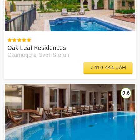

Oak Leaf Residences
Czarnogóra, Sveti Stefan
z 419 444 UAH
9.6