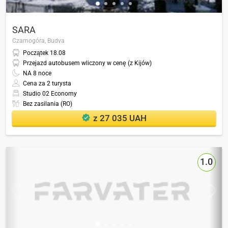
SARA
Czarnogóra,
Budva
Początek
18.08
Przejazd autobusem wliczony w cenę (z Kijów)
NA
8
noce
Cena za 2 turysta
Studio 02 Economy
Bez zasilania (RO)
z 27 035 UAH
1.0