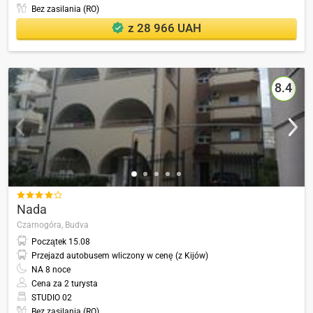
Bez zasilania (RO)
z 28 966 UAH
8.4

Nada
Czarnogóra,
Budva
Początek
15.08
Przejazd autobusem wliczony w cenę (z Kijów)
NA
8
noce
Cena za 2 turysta
STUDIO 02
Bez zasilania (RO)