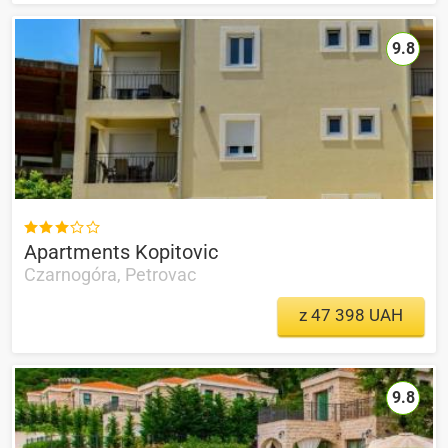
9.8

Apartments Kopitovic
Czarnogóra, Petrovac
z 47 398 UAH
9.8