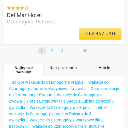

Del Mar Hotel
Czarnogóra, Petrovac
z 62 457 UAH
1
2
3
20
Najlepsze
Najlepsze hotele
Hotele
wakacje
Gorące wakacje do Czarnogóry z Prague
Wakacje do
Czarnogóry z hoteli w Kiszyniowa do z willą
Gorące wakacje
do Czarnogóry z Prague
Wakacje do Czarnogóry z
Lwowa
Hotele Letnie wakacje Budva z Lublina do hoteli 3
gwiazdki
Wakacje do Czarnogóry w sierpniu
Letnie
wakacje do Czarnogóry z hoteli w Dniepru do 3
gwiazdki
Wakacje do Czarnogóry z Warszawy dla 2
взрослых
Wakacje do Czarnogóry ultra all inclusive