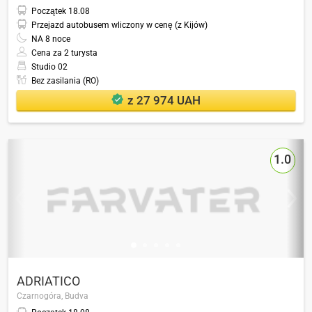
Początek
18.08
Przejazd autobusem wliczony w cenę (z Kijów)
NA
8
noce
Cena za 2 turysta
Studio 02
Bez zasilania (RO)
z 27 974 UAH
1.0
ADRIATICO
Czarnogóra,
Budva