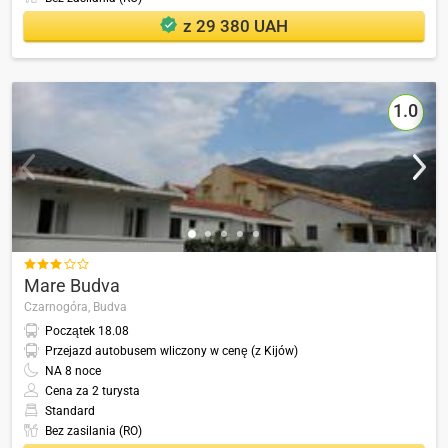
z 29 380 UAH
1.0

Mare Budva
Czarnogóra,
Budva
Początek
18.08
Przejazd autobusem wliczony w cenę (z Kijów)
NA
8
noce
Cena za 2 turysta
Standard
Bez zasilania (RO)