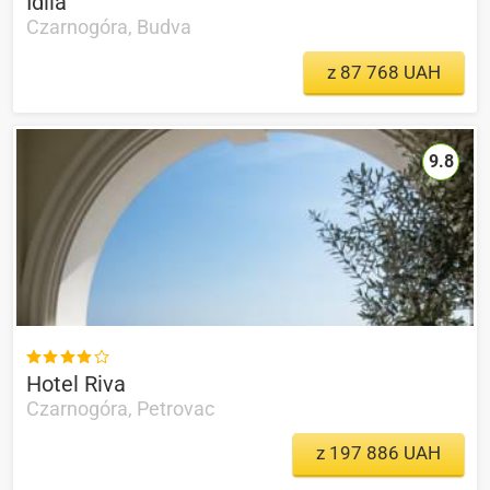
Idila
Czarnogóra, Budva
z 87 768 UAH
9.8

Hotel Riva
Czarnogóra, Petrovac
z 197 886 UAH