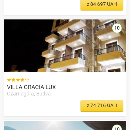
z 84 697 UAH
10

VILLA GRACIA LUX
Czarnogóra, Budva
z 74 716 UAH
10