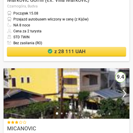
Czarnogóra,
Budva
Początek
15.08
Przejazd autobusem wliczony w cenę (z Kijów)
NA
8
noce
Cena za 2 turysta
STD TWIN
Bez zasilania (RO)
z 28 111 UAH
9.4

MICANOVIC