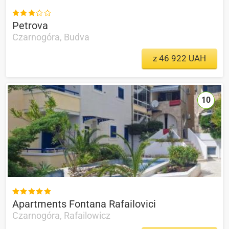

Petrova
Czarnogóra, Budva
z 46 922 UAH
10

Apartments Fontana Rafailovici
Czarnogóra, Rafailowicz