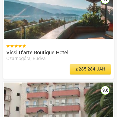

Vissi D'arte Boutique Hotel
Czarnogóra, Budva
z 285 284 UAH
9.8