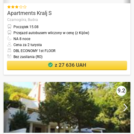

Apartments Kralj S
Czarnogóra,
Budva
Początek
15.08
Przejazd autobusem wliczony w cenę (z Kijów)
NA
8
noce
Cena za 2 turysta
DBL ECONOMY 1st FLOOR
Bez zasilania (RO)
z 27 636 UAH
9.2