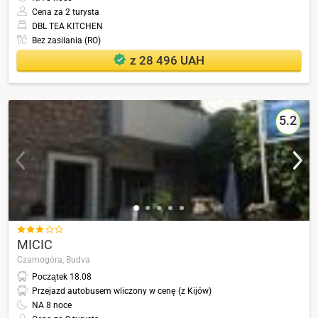
Cena za 2 turysta
DBL TEA KITCHEN
Bez zasilania (RO)
z 28 496 UAH
5.2

MICIC
Czarnogóra,
Budva
Początek
18.08
Przejazd autobusem wliczony w cenę (z Kijów)
NA
8
noce