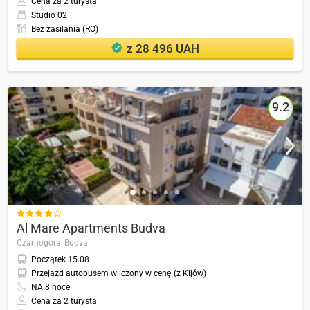
Cena za 2 turysta
Studio 02
Bez zasilania (RO)
z 28 496 UAH
9.2

Al Mare Apartments Budva
Czarnogóra,
Budva
Początek
15.08
Przejazd autobusem wliczony w cenę (z Kijów)
NA
8
noce
Cena za 2 turysta