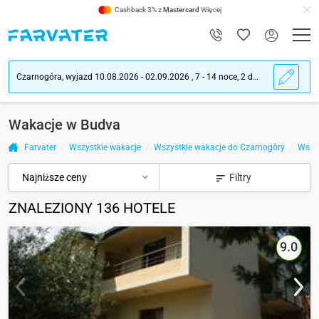
Cashback 3% z
Mastercard
Więcej
Czarnogóra, wyjazd 10.08.2026 - 02.09.2026 , 7 - 14 noce, 2 dorośli ludzie
Wakacje w Budva
Farvater
Wszystkie wakacje
Wszystkie wakacje do Czarnogóry
Wszys
Filtry
ZNALEZIONY
136
HOTELE
9.0