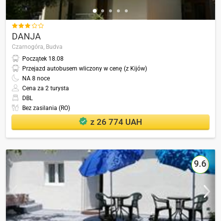

DANJA
Czarnogóra,
Budva
Początek
18.08
Przejazd autobusem wliczony w cenę (z Kijów)
NA
8
noce
Cena za 2 turysta
DBL
Bez zasilania (RO)
z 26 774 UAH
9.6