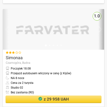
1.0

Simonaa
Czarnogóra,
Budva
Początek
18.08
Przejazd autobusem wliczony w cenę (z Kijów)
NA
8
noce
Cena za 2 turysta
Studio 02
Bez zasilania (RO)
z 29 958 UAH