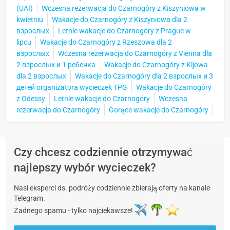
(UAI)
Wczesna rezerwacja do Czarnogóry z Kiszyniowa w
kwietniu
Wakacje do Czarnogóry z Kiszyniowa dla 2
взрослых
Letnie wakacje do Czarnogóry z Prague w
lipcu
Wakacje do Czarnogóry z Rzeszowa dla 2
взрослых
Wczesna rezerwacja do Czarnogóry z Vienna dla
2 взрослых и 1 ребенка
Wakacje do Czarnogóry z Kijowa
dla 2 взрослых
Wakacje do Czarnogóry dla 2 взрослых и 3
детей organizatora wycieczek TPG
Wakacje do Czarnogóry
z Odessy
Letnie wakacje do Czarnogóry
Wczesna
rezerwacja do Czarnogóry
Gorące wakacje do Czarnogóry
Czy chcesz codziennie otrzymywać
najlepszy wybór wycieczek?
Nasi eksperci ds. podróży codziennie zbierają oferty na kanale
Telegram.
Żadnego spamu - tylko najciekawsze!