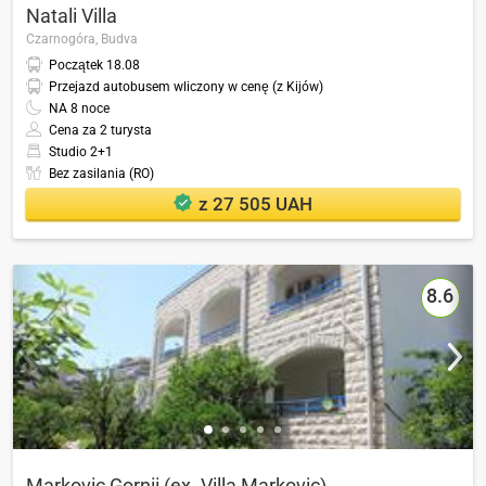
Natali Villa
Czarnogóra,
Budva
Początek
18.08
Przejazd autobusem wliczony w cenę (z Kijów)
NA
8
noce
Cena za 2 turysta
Studio 2+1
Bez zasilania (RO)
z 27 505 UAH
8.6
Markovic Gornii (ex. Villa Markovic)