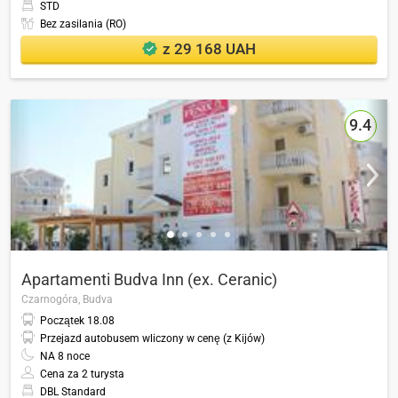
STD
Bez zasilania (RO)
z 29 168 UAH
9.4
Apartamenti Budva Inn (ex. Ceranic)
Czarnogóra,
Budva
Początek
18.08
Przejazd autobusem wliczony w cenę (z Kijów)
NA
8
noce
Cena za 2 turysta
DBL Standard