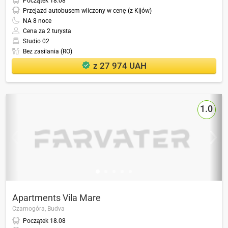
Początek
18.08
Przejazd autobusem wliczony w cenę (z Kijów)
NA
8
noce
Cena za 2 turysta
Studio 02
Bez zasilania (RO)
z 27 974 UAH
1.0
Apartments Vila Mare
Czarnogóra,
Budva
Początek
18.08