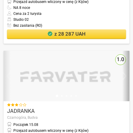
Przejazd autobusem wliczony w cenę (z Kijów)
NA
8
noce
Cena za 2 turysta
Studio 02
Bez zasilania (RO)
z 28 287 UAH
1.0

JADRANKA
Czarnogóra,
Budva
Początek
15.08
Przejazd autobusem wliczony w cenę (z Kijów)