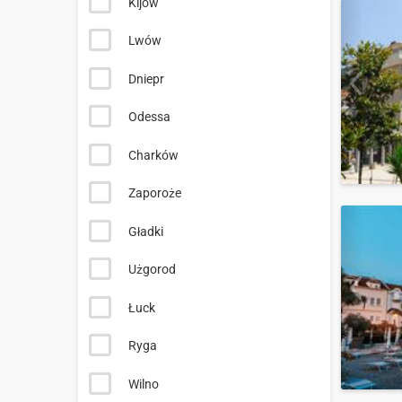
Kijów
Lwów
Dniepr
Odessa
Charków
Zaporoże
Gładki
Użgorod
Łuck
Ryga
Wilno