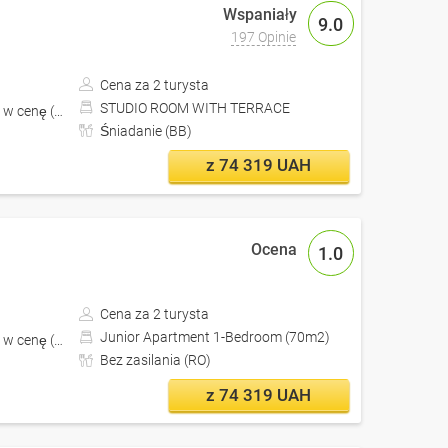
9.0
197 Opinie
Cena za 2 turysta
STUDIO ROOM WITH TERRACE
 w cenę (z Lwów)
Śniadanie (BB)
z 74 319 UAH
1.0
Cena za 2 turysta
Junior Apartment 1-Bedroom (70m2)
 w cenę (z Lwów)
Bez zasilania (RO)
z 74 319 UAH