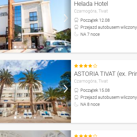
Helada Hotel
Czarnogóra,
Tivat
Początek
12.08
Przejazd autobusem wliczony
NA
7
noce

ASTORIA TIVAT (ex. Pr
Czarnogóra,
Tivat
Początek
15.08
Przejazd autobusem wliczony 
NA
8
noce
