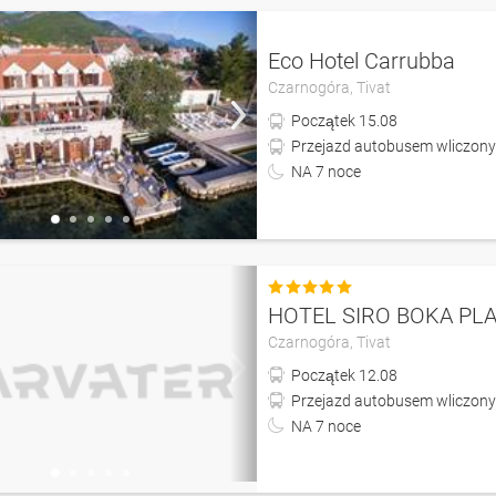
Eco Hotel Carrubba
Czarnogóra,
Tivat
Początek
15.08
Przejazd autobusem wliczony
NA
7
noce

HOTEL SIRO BOKA PL
Czarnogóra,
Tivat
Początek
12.08
Przejazd autobusem wliczony
NA
7
noce