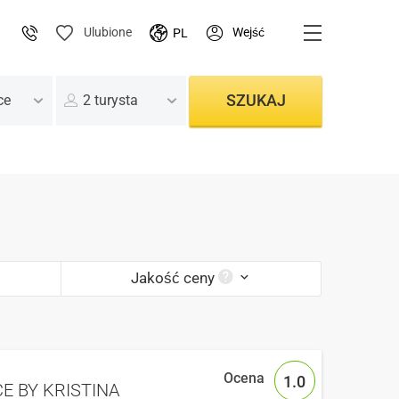
Wejść
Ulubione
PL
SZUKAJ
ce
2 turysta
Jakość ceny
1.0
E BY KRISTINA