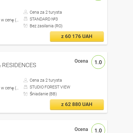
Cena za 2 turysta
STANDARD №3
 w cenę (z Lwów)
Bez zasilania (RO)
z 60 176 UAH
1.0
& RESIDENCES
Cena za 2 turysta
STUDIO FOREST VIEW
w cenę (z Kijów)
Śniadanie (BB)
z 62 880 UAH
1.0