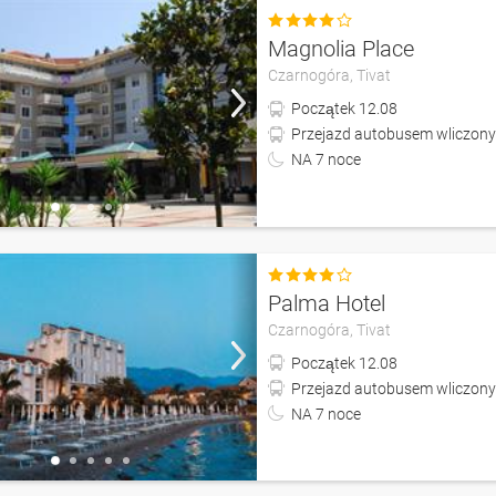

Magnolia Place
Czarnogóra,
Tivat
Początek
12.08
Przejazd autobusem wliczony
NA
7
noce

Palma Hotel
Czarnogóra,
Tivat
Początek
12.08
Przejazd autobusem wliczony
NA
7
noce