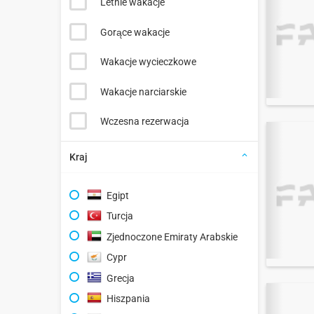
Letnie wakacje
Gorące wakacje
Wakacje wycieczkowe
Wakacje narciarskie
Wczesna rezerwacja
Kraj
Egipt
Turcja
Zjednoczone Emiraty Arabskie
Cypr
Grecja
Hiszpania