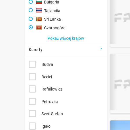
Bułgaria
Tajlandia
Sri Lanka
Czarnogóra
Pokaż więcej krajów
Kurorty
Budva
Becici
Rafailowicz
Petrovac
Sveti Stefan
Igało