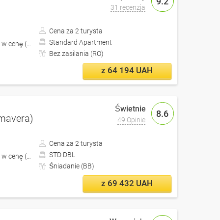
9.2
31 recenzja
Cena za 2 turysta
Standard Apartment
 w cenę (z Lwów)
Bez zasilania (RO)
z 64 194 UAH
8.6
imavera)
49 Opinie
Cena za 2 turysta
STD DBL
w cenę (z Kijów)
Śniadanie (BB)
z 69 432 UAH