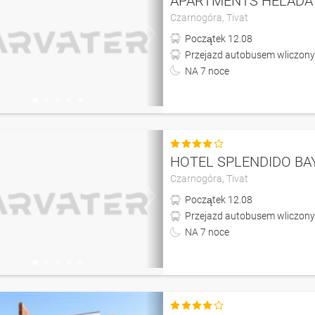
APARTMENTS HELADA
Czarnogóra,
Tivat
Początek
12.08
Przejazd autobusem wliczony
NA
7
noce

HOTEL SPLENDIDO BA
Czarnogóra,
Tivat
Początek
12.08
Przejazd autobusem wliczony
NA
7
noce
