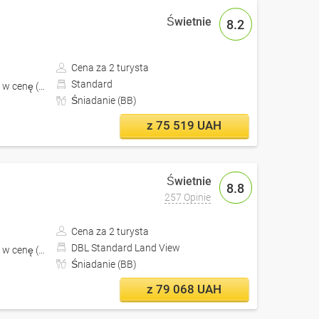
8.2
Cena za 2 turysta
Standard
 w cenę (z Lwów)
Śniadanie (BB)
z 75 519 UAH
8.8
257 Opinie
Cena za 2 turysta
DBL Standard Land View
 w cenę (z Lwów)
Śniadanie (BB)
z 79 068 UAH