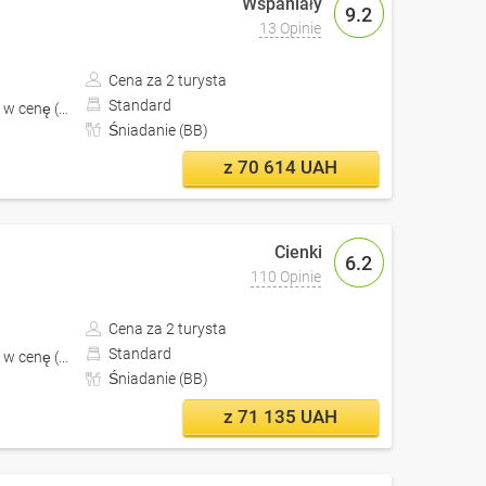
9.2
13 Opinie
Cena za 2 turysta
Standard
 w cenę (z Lwów)
Śniadanie (BB)
z 70 614 UAH
6.2
110 Opinie
Cena za 2 turysta
Standard
 w cenę (z Lwów)
Śniadanie (BB)
z 71 135 UAH