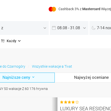
Cashback 3% z
Mastercard
Więcej
 z
08.08 - 31.08
7-14 no
Każdy
e do Czarnogóry
Wszystkie wakacje в Tivat
Najniższe ceny
Najwyżej oceniane
NY
50
wakacje
Z
60 176
hrywna

LUXURY SEA RESIDENC