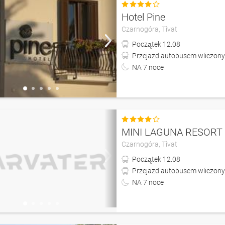

Hotel Pine
Czarnogóra,
Tivat
Początek
12.08
Przejazd autobusem wliczony
NA
7
noce

MINI LAGUNA RESORT
Czarnogóra,
Tivat
Początek
12.08
Przejazd autobusem wliczony
NA
7
noce