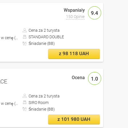
9.4
150 Opinie
Cena za 2 turysta
STANDARD DOUBLE
 w cenę (z Lwów)
Śniadanie (BB)
z 98 118 UAH
1.0
ACE
Cena za 2 turysta
SIRO Room
 w cenę (z Lwów)
Śniadanie (BB)
z 101 980 UAH