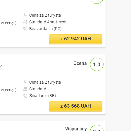
Cena za 2 turysta
Standard Apartment
 w cenę (z Lwów)
Bez zasilania (RO)
z 62 942 UAH
1.0
Y
Cena za 2 turysta
Standard
 w cenę (z Lwów)
Śniadanie (BB)
z 63 568 UAH