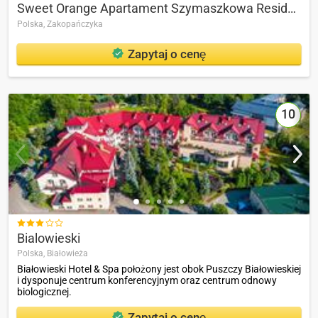
Sweet Orange Apartament Szymaszkowa Residence
Polska,
Zakopańczyka
Zapytaj o cenę
10

Bialowieski
Polska,
Białowieża
Białowieski Hotel & Spa położony jest obok Puszczy Białowieskiej
i dysponuje centrum konferencyjnym oraz centrum odnowy
biologicznej.
Zapytaj o cenę