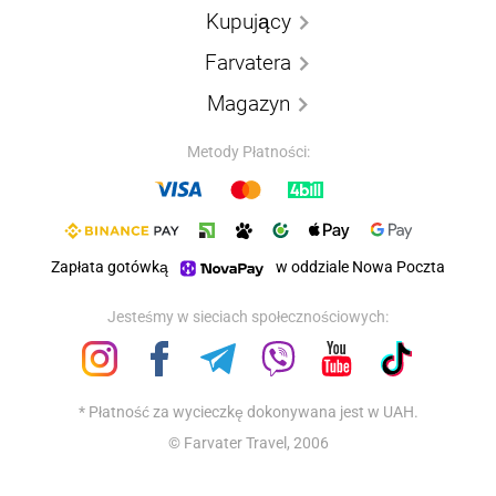
Kupujący
Farvatera
Magazyn
Metody Płatności:
Zapłata gotówką
w oddziale Nowa Poczta
Jesteśmy w sieciach społecznościowych:
* Płatność za wycieczkę dokonywana jest w UAH.
© Farvater Travel, 2006