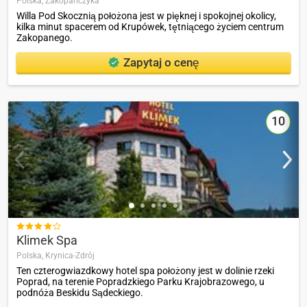
Polska,
Zakopańczyka
Willa Pod Skocznią położona jest w pięknej i spokojnej okolicy,
kilka minut spacerem od Krupówek, tętniącego życiem centrum
Zakopanego.
Zapytaj o cenę
10

Klimek Spa
Polska,
Krynica-Zdrój
Ten czterogwiazdkowy hotel spa położony jest w dolinie rzeki
Poprad, na terenie Popradzkiego Parku Krajobrazowego, u
podnóża Beskidu Sądeckiego.