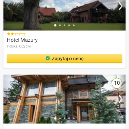

Hotel Mazury
Polska,
Giżycko
Zapytaj o cenę
10