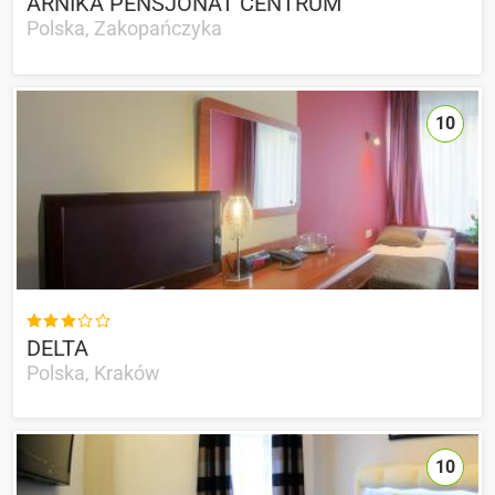
ARNIKA PENSJONAT CENTRUM
Polska, Zakopańczyka
10

DELTA
Polska, Kraków
10