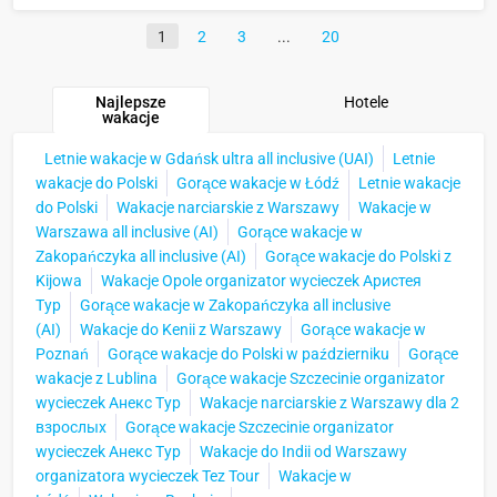
1
2
3
20
Najlepsze
Hotele
wakacje
Letnie wakacje w Gdańsk ultra all inclusive (UAI)
Letnie
wakacje do Polski
Gorące wakacje w Łódź
Letnie wakacje
do Polski
Wakacje narciarskie z Warszawy
Wakacje w
Warszawa all inclusive (AI)
Gorące wakacje w
Zakopańczyka all inclusive (AI)
Gorące wakacje do Polski z
Kijowa
Wakacje Opole organizator wycieczek Аристея
Тур
Gorące wakacje w Zakopańczyka all inclusive
(AI)
Wakacje do Kenii z Warszawy
Gorące wakacje w
Poznań
Gorące wakacje do Polski w październiku
Gorące
wakacje z Lublina
Gorące wakacje Szczecinie organizator
wycieczek Анекс Тур
Wakacje narciarskie z Warszawy dla 2
взрослых
Gorące wakacje Szczecinie organizator
wycieczek Анекс Тур
Wakacje do Indii od Warszawy
organizatora wycieczek Tez Tour
Wakacje w