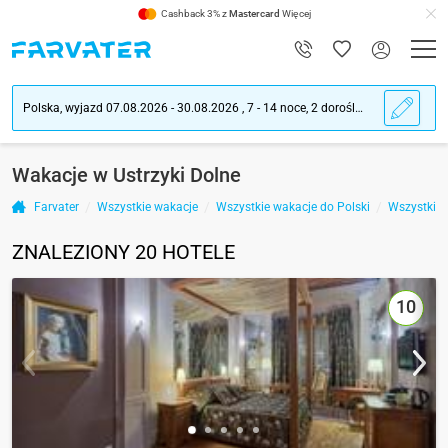
Cashback 3% z
Mastercard
Więcej
Polska, wyjazd 07.08.2026 - 30.08.2026 , 7 - 14 noce, 2 dorośli ludzie
Wakacje w Ustrzyki Dolne
Farvater
Wszystkie wakacje
Wszystkie wakacje do Polski
Wszystkie 
ZNALEZIONY
20
HOTELE
10