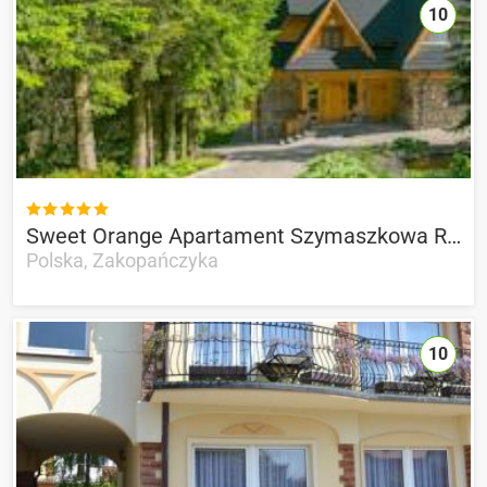
10

Sweet Orange Apartament Szymaszkowa Residence
Polska, Zakopańczyka
10