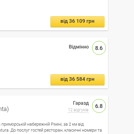
від 36 109 грн
8.6
від 36 584 грн
6.8
nta)
12 відгуків
приморській набережній Ріміні, за 2 км від
iatura. До послуг гостей ресторан, класичні номери та