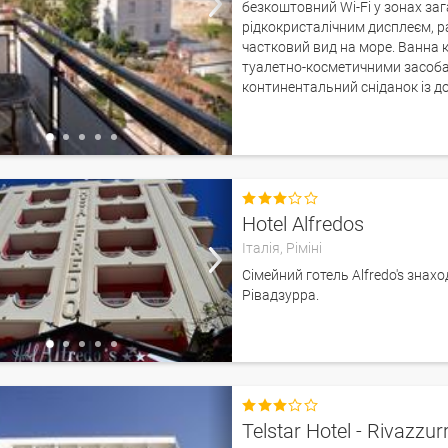
безкоштовний Wi-Fi у зонах заг
рідкокристалічним дисплеєм, ра
частковий вид на море. Ванна
туалетно-косметичними засобам
континентальний сніданок із 

Hotel Alfredos
Італія,
Ріміні
Сімейний готель Alfredo's знахо
Рівадзурра.

Telstar Hotel - Rivazzur