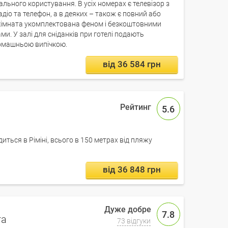
ального користування. В усіх номерах є телевізор з
діо та телефон, а в деяких – також є повний або
 кімната укомплектована феном і безкоштовними
и. У залі для сніданків при готелі подають
домашньою випічкою.
від 36 584 грн
5.6
диться в Ріміні, всього в 150 метрах від пляжу
від 36 848 грн
7.8
ra
73 відгуки