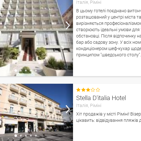
Італія,
Ріміні
В цьому готелі поєднано вито
розташований у центрі міста та
вирізняється професіоналізмом 
створюють ідеальні умови для т
обстановці. Після відпочинку 
бар або садову зону. У всіх но
кондиціонером шеф-кухар щоден
принципом "шведського столу"

Stella D'italia Hotel
Італія,
Ріміні
Хіт продажів у місті Ріміні! Віз
цікавить: відвідування пляжів д