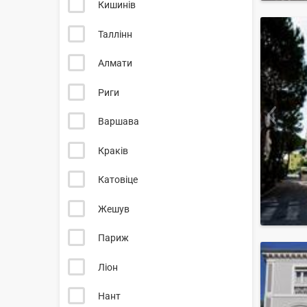
Кишинів
Таллінн
Алмати
Риги
Варшава
Краків
Катовіце
Жешув
Париж
Ліон
Нант