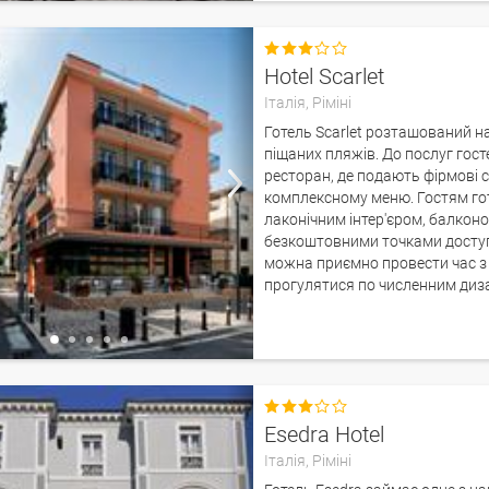

Hotel Scarlet
Італія,
Ріміні
Готель Scarlet розташований на 
піщаних пляжів. До послуг гос
ресторан, де подають фірмові с
комплексному меню. Гостям гот
лаконічним інтер'єром, балконо
безкоштовними точками доступу
можна приємно провести час з н
прогулятися по численним диз

Esedra Hotel
Італія,
Ріміні