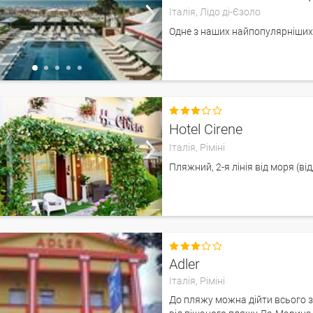
Італія,
Лідо ді-Єзоло
Одне з наших найпопулярніших 

Hotel Cirene
Італія,
Ріміні
Пляжний, 2-я лінія від моря (ві

Adler
Італія,
Ріміні
До пляжу можна дійти всього з