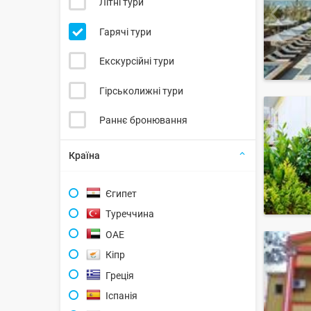
Літні тури
Гарячі тури
Екскурсійні тури
Гірськолижні тури
Раннє бронювання
Країна
Єгипет
Туреччина
ОАЕ
Кіпр
Греція
Іспанія