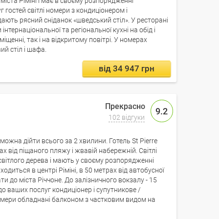
іста Ріміні і має в своєму розпорядженні
г гостей світлі номери з кондиціонером і
ають рясний сніданок «шведський стіл». У ресторані
нтернаціональної та регіональної кухні на обід і
міщенні, так і на відкритому повітрі. У номерах
ий стіл і шафа.
від 34 947 грн
9.2
102 відгуки
 можна дійти всього за 2 хвилини. Готель St Pierre
х від піщаного пляжу і жвавій набережній. Світлі
світлого дерева і мають у своєму розпорядженні
одиться в центрі Ріміні, в 50 метрах від автобусної
ти до міста Річчоне. До залізничного вокзалу - 15
до ваших послуг кондиціонер і супутникове /
омери обладнані балконом з частковим видом на