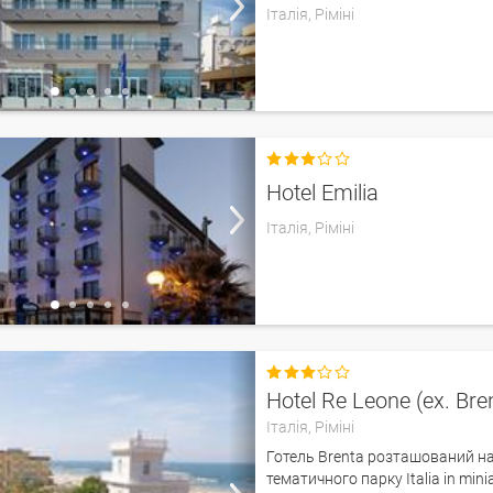
Італія,
Ріміні

Hotel Emilia
Італія,
Ріміні

Hotel Re Leone (ex. Bre
Італія,
Ріміні
Готель Brenta розташований на 
тематичного парку Italia in min