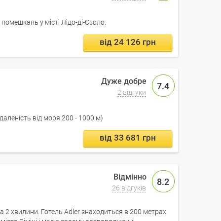
помешкань у місті Лідо-ді-Єзоло.
від 24 126 грн
7.4
2 відгуки
ддаленість від моря 200 - 1000 м)
від 33 681 грн
8.2
26 відгуків
а 2 хвилини. Готель Adler знаходиться в 200 метрах