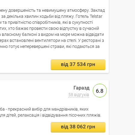
нчену довершеність та невимушену атмосферу. Заклад
 за декілька хвилин ходьби від пляжу. Готель Telstar
та привітністю співробітників, які в сукупності
их, хто бажає провести свою відпустку в сучасній
на власному балконі з видом на море можна відвідати
мерах встановлені вентилятори на стелі. У ресторані з
но готує неперевершені страви, які подаються за
.
від 37 534 грн
6.8
58 відгуків
ерба - прекрасний вибір для мандрівників, яких
ля дітей, релаксація і відвідування пісочних пляжів.
від 38 062 грн