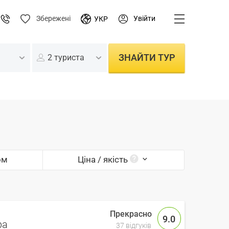
Увійти
Збережені
УКР
ЗНАЙТИ ТУР
2 туриста
ом
Ціна / якість
9.0
pa
37 відгуків