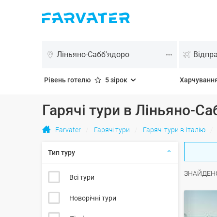
Ліньяно-Сабб'ядоро
Відпр
Рівень готелю
5 зірок
Харчуванн
Гарячі тури в Ліньяно-Са
Farvater
Гарячі тури
Гарячі тури в Італію
Тип туру
ЗНАЙДЕН
Всі тури
Новорічні тури