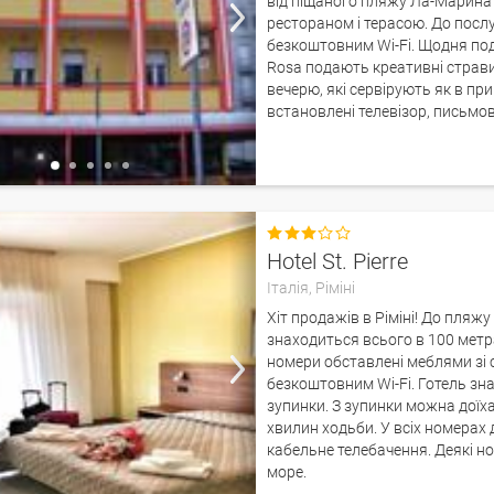
від піщаного пляжу Ла-Марина м
рестораном і терасою. До послу
безкоштовним Wi-Fi. Щодня под
Rosa подають креативні страви і
вечерю, які сервірують як в при
встановлені телевізор, письмов

Hotel St. Pierre
Італія,
Ріміні
Хіт продажів в Ріміні! До пляжу
знаходиться всього в 100 метра
номери обставлені меблями зі 
безкоштовним Wi-Fi. Готель знах
зупинки. З зупинки можна доїха
хвилин ходьби. У всіх номерах 
кабельне телебачення. Деякі н
море.