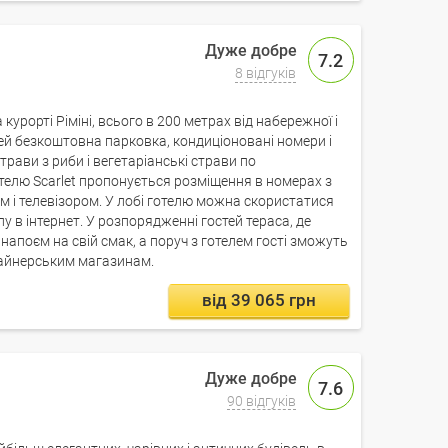
7.2
8 відгуків
курорті Ріміні, всього в 200 метрах від набережної і
тей безкоштовна парковка, кондиціоновані номери і
трави з риби і вегетаріанські страви по
елю Scarlet пропонується розміщення в номерах з
м і телевізором. У лобі готелю можна скористатися
 в інтернет. У розпорядженні гостей тераса, де
апоєм на свій смак, а поруч з готелем гості зможуть
айнерським магазинам.
від 39 065 грн
7.6
90 відгуків