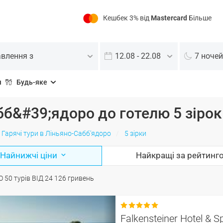
Кешбек 3% від
Mastercard
Більше
авлення з
12.08 - 22.08
7 ночей
я
Будь-яке
бб&#39;ядоро до готелю 5 зірок
Гарячі тури в Ліньяно-Сабб'ядоро
5 зірки
Найнижчі ціни
Найкращі за рейтинг
О
50
турів
ВІД
24 126
гривень

Falkensteiner Hotel & S