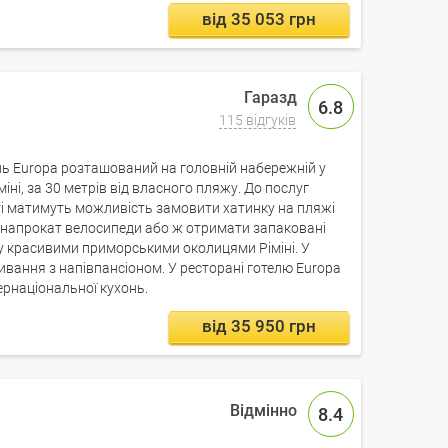
від 35 053 грн
6.8
115 відгуків
отель Europa розташований на головній набережній у
міні, за 30 метрів від власного пляжу. До послуг
ті матимуть можливість замовити хатинку на пляжі
и напрокат велосипеди або ж отримати запаковані
у красивими приморськими околицями Ріміні. У
вання з напівпансіоном. У ресторані готелю Europa
ернаціональної кухонь.
від 35 950 грн
8.4