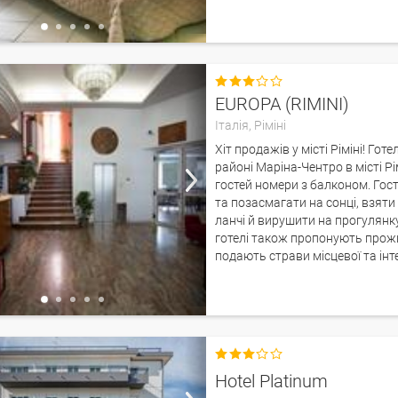

EUROPA (RIMINI)
Італія,
Ріміні
Хіт продажів у місті Ріміні! Г
районі Маріна-Чентро в місті Рі
гостей номери з балконом. Гос
та позасмагати на сонці, взят
ланчі й вирушити на прогулянк
готелі також пропонують прожи
подають страви місцевої та інт

Hotel Platinum