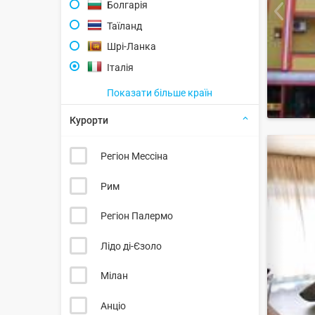
Болгарія
Таїланд
Шрі-Ланка
Італія
Показати більше країн
Курорти
Регіон Мессіна
Рим
Регіон Палермо
Лідо ді-Єзоло
Мілан
Анціо