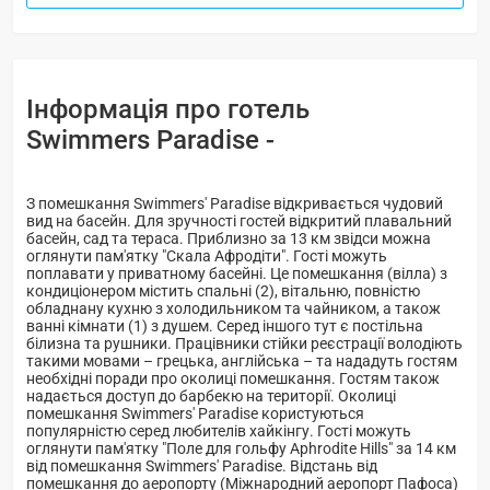
Інформація про готель
Swimmers Paradise -
З помешкання Swimmers' Paradise відкривається чудовий
вид на басейн. Для зручності гостей відкритий плавальний
басейн, сад та тераса. Приблизно за 13 км звідси можна
оглянути пам'ятку "Скала Афродіти". Гості можуть
поплавати у приватному басейні. Це помешкання (вілла) з
кондиціонером містить спальні (2), вітальню, повністю
обладнану кухню з холодильником та чайником, а також
ванні кімнати (1) з душем. Серед іншого тут є постільна
білизна та рушники. Працівники стійки реєстрації володіють
такими мовами – грецька, англійська – та нададуть гостям
необхідні поради про околиці помешкання. Гостям також
надається доступ до барбекю на території. Околиці
помешкання Swimmers' Paradise користуються
популярністю серед любителів хайкінгу. Гості можуть
оглянути пам'ятку "Поле для гольфу Aphrodite Hills" за 14 км
від помешкання Swimmers' Paradise. Відстань від
помешкання до аеропорту (Міжнародний аеропорт Пафоса)