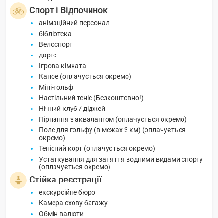
Спорт і Відпочинок
анімаційний персонал
бібліотека
Велоспорт
дартс
Ігрова кімната
Каное (оплачується окремо)
Міні-гольф
Настільний теніс (Безкоштовно!)
Нічний клуб / діджей
Пірнання з аквалангом (оплачується окремо)
Поле для гольфу (в межах 3 км) (оплачується
окремо)
Тенісний корт (оплачується окремо)
Устаткування для заняття водними видами спорту
(оплачується окремо)
Стійка реєстрації
екскурсійне бюро
Камера схову багажу
Обмін валюти