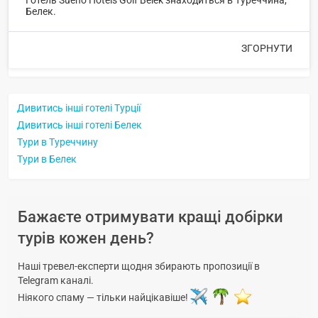
Готель Sueno Hotels Golf Belek знаходиться в Туреччина,
Белек.
ЗГОРНУТИ
Дивитись інші готелі Турції
Дивитись інші готелі Белек
Тури в Туреччину
Тури в Белек
Бажаєте отримувати кращі добірки
турів кожен день?
Наші тревел-експерти щодня збирають пропозиції в
Telegram каналі.
Ніякого спаму — тільки найцікавіше!