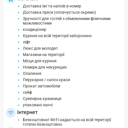
Доставка їжі та напоїв в номер
Доставка преси (оплачується окремо)
Зручності для гостей з обмеженими фізичними
можливостями
кондиціонер
Куріння на всій території заборонено
ліфт
Люкс для молодят
Магазини на території
Місця для куріння
Номери для некурящих
Опалення
Перукарня / салон краси
Прокат автомобілів
сейф
Сувенірна крамниця
упаковані ланчі
Інтернет
Безкоштовно! Wi-Fi надається на всій території
готелю безкоштовно.