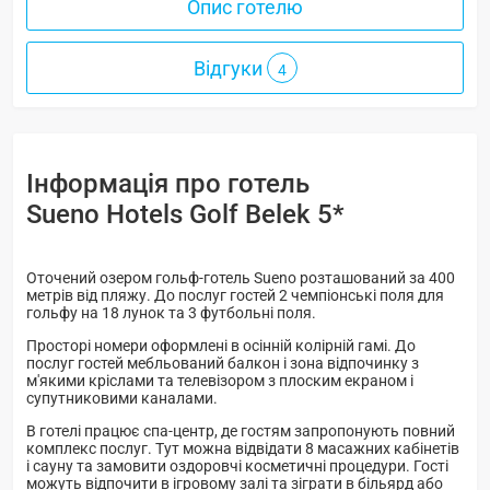
Опис готелю
Відгуки
4
Інформація про готель
Sueno Hotels Golf Belek 5*
Оточений озером гольф-готель Sueno розташований за 400
метрів від пляжу. До послуг гостей 2 чемпіонські поля для
гольфу на 18 лунок та 3 футбольні поля.
Просторі номери оформлені в осінній колірній гамі. До
послуг гостей мебльований балкон і зона відпочинку з
м'якими кріслами та телевізором з плоским екраном і
супутниковими каналами.
В готелі працює спа-центр, де гостям запропонують повний
комплекс послуг. Тут можна відвідати 8 масажних кабінетів
і сауну та замовити оздоровчі косметичні процедури. Гості
можуть відпочити в ігровому залі та зіграти в більярд або