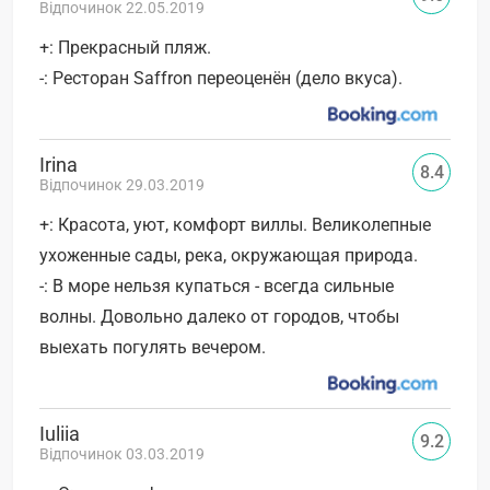
Відпочинок 22.05.2019
+: Прекрасный пляж.
-: Ресторан Saffron переоценён (дело вкуса).
Irina
8.4
Відпочинок 29.03.2019
+: Красота, уют, комфорт виллы. Великолепные
ухоженные сады, река, окружающая природа.
-: В море нельзя купаться - всегда сильные
волны. Довольно далеко от городов, чтобы
выехать погулять вечером.
Iuliia
9.2
Відпочинок 03.03.2019