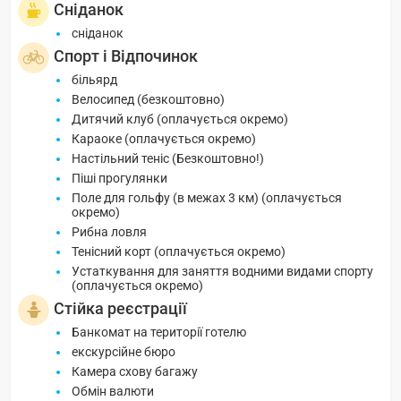
Сніданок
сніданок
Спорт і Відпочинок
більярд
Велосипед (безкоштовно)
Дитячий клуб (оплачується окремо)
Караоке (оплачується окремо)
Настільний теніс (Безкоштовно!)
Піші прогулянки
Поле для гольфу (в межах 3 км) (оплачується
окремо)
Рибна ловля
Тенісний корт (оплачується окремо)
Устаткування для заняття водними видами спорту
(оплачується окремо)
Стійка реєстрації
Банкомат на території готелю
екскурсійне бюро
Камера схову багажу
Обмін валюти