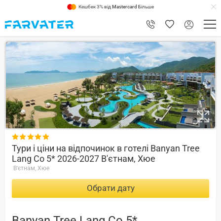
Кешбек 3% від
Mastercard
Більше
9.2

Тури і ціни на відпочинок в готелі Banyan Tree
Lang Co 5* 2026-2027 В'єтнам, Хюе
В'єтнам, Хюе
Обрати дату
Banyan Tree Lang Co 5*