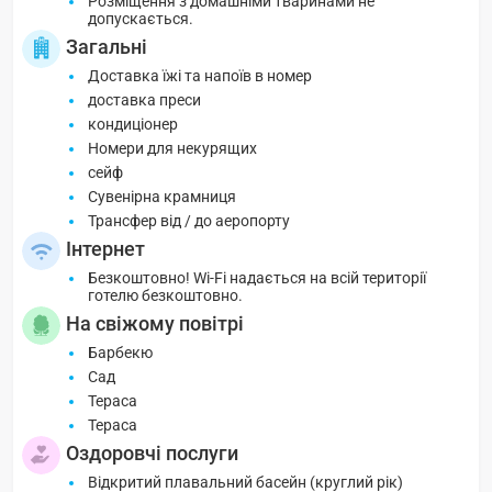
Розміщення з домашніми тваринами не
допускається.
Загальні
Доставка їжі та напоїв в номер
доставка преси
кондиціонер
Номери для некурящих
сейф
Сувенірна крамниця
Трансфер від / до аеропорту
Інтернет
Безкоштовно! Wi-Fi надається на всій території
готелю безкоштовно.
На свіжому повітрі
Барбекю
Сад
Тераса
Тераса
Оздоровчі послуги
Відкритий плавальний басейн (круглий рік)