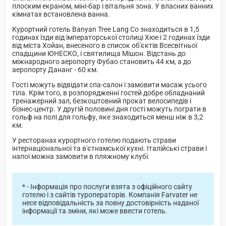
плоским екраном, міні-бар і вітальня зона. У власних ванних
кімнатах встановлена ванна.
Курортний готель Banyan Tree Lang Co знаходиться в 1,5
годинах їзди від імператорської столиці Хюе і 2 годинах їзди
від міста Хойан, внесеного в список об'єктів Всесвітньої
спадщини ЮНЕСКО, і святилища Мішон. Відстань до
міжнародного аеропорту Фубао становить 44 км, а до
аеропорту Дананг - 60 км.
Гості можуть відвідати спа-салон і замовити масаж усього
тіла. Крім того, в розпорядженні гостей добре обладнаний
тренажерний зал, безкоштовний прокат велосипедів і
бізнес-центр. У другій половині дня гості можуть пограти в
гольф на полі для гольфу, яке знаходиться менш ніж в 3,2
км.
У ресторанах курортного готелю подають страви
інтернаціональної та в'єтнамської кухні. Італійські страви і
напої можна замовити в пляжному клубі.
* - Інформація про послуги взята з офіційного сайту
готелю і з сайтів туроператорів. Компанія Farvater не
несе відповідальність за повну достовірність наданої
інформації та зміни, які може ввести готель.