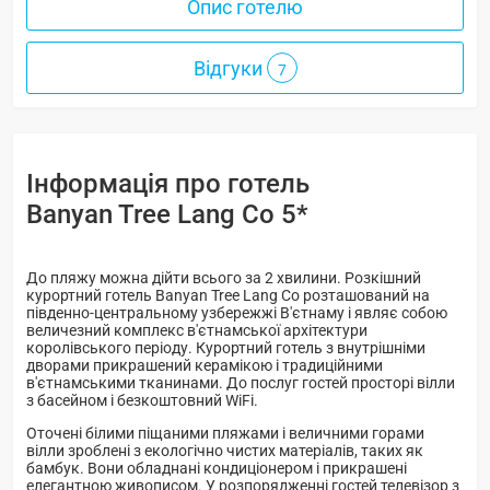
Опис готелю
Відгуки
7
Інформація про готель
Banyan Tree Lang Co 5*
До пляжу можна дійти всього за 2 хвилини. Розкішний
курортний готель Banyan Tree Lang Co розташований на
південно-центральному узбережжі В'єтнаму і являє собою
величезний комплекс в'єтнамської архітектури
королівського періоду. Курортний готель з внутрішніми
дворами прикрашений керамікою і традиційними
в'єтнамськими тканинами. До послуг гостей просторі вілли
з басейном і безкоштовний WiFi.
Оточені білими піщаними пляжами і величними горами
вілли зроблені з екологічно чистих матеріалів, таких як
бамбук. Вони обладнані кондиціонером і прикрашені
елегантною живописом. У розпорядженні гостей телевізор з