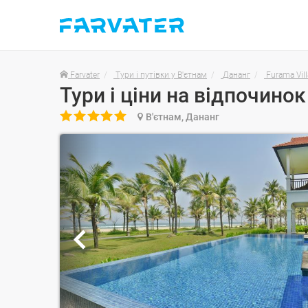
Farvater
Тури і путівки у В'єтнам
Дананг
Furama Vil

В'єтнам, Дананг