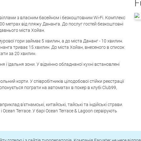
*
F
іллами з власним басейном і безкоштовним Wi-Fi. Комплекс
400 метрах від пляжу Дананга. До послуг гостей безкоштовні
давнього міста Хойан.
рової гори займає 5 хвилин, а до міста Дананг - 10 хвилин.
анга триває 15 хвилин. До міста Хойан, внесеного в список
ати за 20 хвилин.
ня і їдальня зони. У відмінно обладнаної кухні встановлені
ольний корти. У співробітників цілодобової стійки реєстрації
понується пограти на автоматах в покер в клубі Club99,
априклад в'єтнамські, китайські, тайські та індійські страви.
і Ocean Terrace. У барі Ocean Terrace & Lagoon сервірують
йту готелю і з сайтів туроператорів. Компанія Farvater не несе відпо