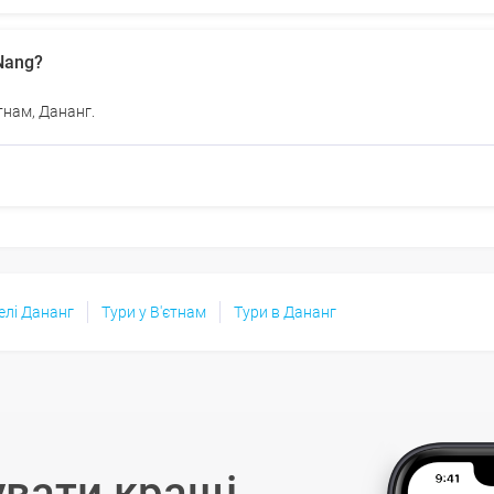
Nang?
тнам, Дананг.
елі Дананг
Тури у В'єтнам
Тури в Дананг
вати кращі