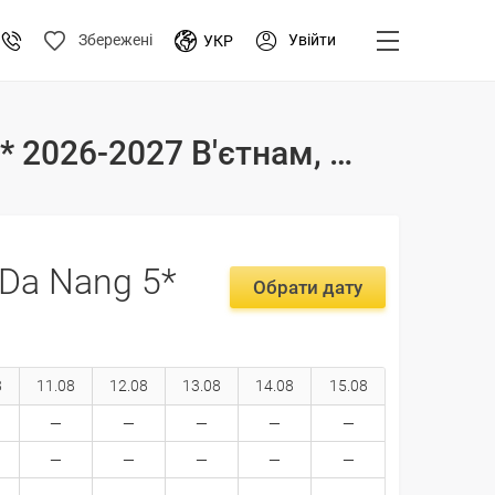
Увійти
Збережені
УКР
Тури і ціни на відпочинок в готелі Furama Villas Da Nang 5* 2026-2027 В'єтнам, Дананг
 Da Nang 5*
Обрати дату
8
11.08
12.08
13.08
14.08
15.08