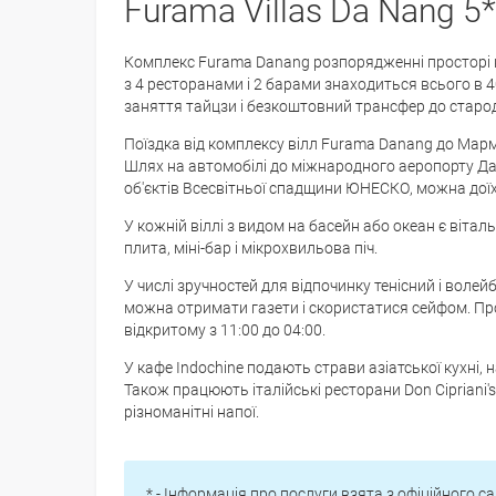
Furama Villas Da Nang 5
Комплекс Furama Danang розпорядженні просторі в
з 4 ресторанами і 2 барами знаходиться всього в 
заняття тайцзи і безкоштовний трансфер до старо
Поїздка від комплексу вілл Furama Danang до Марму
Шлях на автомобілі до міжнародного аеропорту Дан
об'єктів Всесвітньої спадщини ЮНЕСКО, можна доїх
У кожній віллі з видом на басейн або океан є віталь
плита, міні-бар і мікрохвильова піч.
У числі зручностей для відпочинку тенісний і волейб
можна отримати газети і скористатися сейфом. Про
відкритому з 11:00 до 04:00.
У кафе Indochine подають страви азіатської кухні, н
Також працюють італійські ресторани Don Cipriani's 
різноманітні напої.
* - Інформація про послуги взята з офіційного са