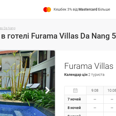
Кешбек 3% від
Mastercard
Більше
las Da Nang
Furama Villas
Календар цін
2 туриста
9.08
10.0
7 ночей
8 ночей