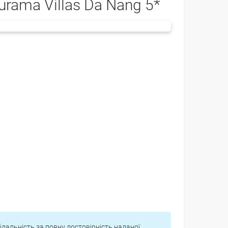
urama Villas Da Nang 5*
відальність за повну достовірність наданої