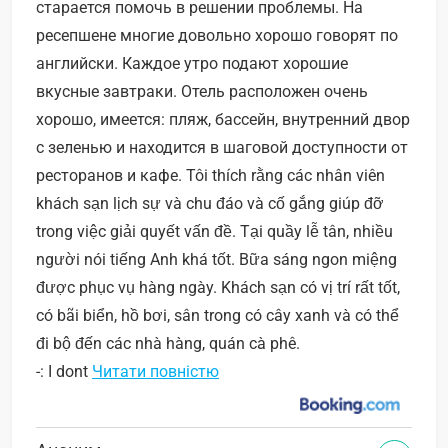
старается помочь в решении проблемы. На
ресепшене многие довольно хорошо говорят по
английски. Каждое утро подают хорошие
вкусные завтраки. Отель расположен очень
хорошо, имеется: пляж, бассейн, внутренний двор
с зеленью и находится в шаговой доступности от
ресторанов и кафе. Tôi thích rằng các nhân viên
khách sạn lịch sự và chu đáo và cố gắng giúp đỡ
trong việc giải quyết vấn đề. Tại quầy lễ tân, nhiều
người nói tiếng Anh khá tốt. Bữa sáng ngon miệng
được phục vụ hàng ngày. Khách sạn có vị trí rất tốt,
có bãi biển, hồ bơi, sân trong có cây xanh và có thể
đi bộ đến các nhà hàng, quán cà phê.
-: I dont
Читати повністю