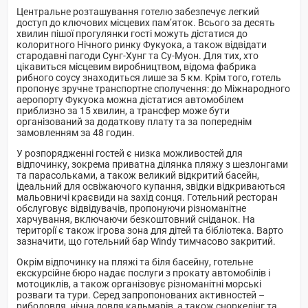
Центральне розташування готелю забезпечує легкий
доступ до ключових місцевих пам’яток. Всього за десять
хвилин пішої прогулянки гості можуть дістатися до
колоритного Нічного ринку Фукуока, а також відвідати
стародавні пагоди Сунг-Хунг та Су-Муон. Для тих, хто
цікавиться місцевим виробництвом, відома фабрика
рибного соусу знаходиться лише за 5 км. Крім того, готель
пропонує зручне транспортне сполучення: до Міжнародного
аеропорту Фукуока можна дістатися автомобілем
приблизно за 15 хвилин, а трансфер може бути
організований за додаткову плату та за попереднім
замовленням за 48 годин.
У розпорядженні гостей є низка можливостей для
відпочинку, зокрема приватна ділянка пляжу з шезлонгами
та парасольками, а також великий відкритий басейн,
ідеальний для освіжаючого купання, звідки відкриваються
мальовничі краєвиди на захід сонця. Готельний ресторан
обслуговує відвідувачів, пропонуючи різноманітне
харчування, включаючи безкоштовний сніданок. На
території є також ігрова зона для дітей та бібліотека. Варто
зазначити, що готельний бар Windy тимчасово закритий.
Окрім відпочинку на пляжі та біля басейну, готельне
екскурсійне бюро надає послуги з прокату автомобілів і
мотоциклів, а також організовує різноманітні морські
розваги та тури. Серед запропонованих активностей –
риболовля, нічна ловля кальмарів, а також сноркелінг та