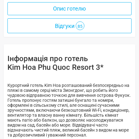
Опис готелю
Відгуки
85
Інформація про готель
Kim Hoa Phu Quoc Resort 3*
Курортний готель Kim Hoa розташований безпосередньо на
пляжі в самому серці міста Зионгдонг, що робить його
чудовою відправною точкою для вивчення острова Фукуок.
Готель пропонує гостям затишні бунгало та номери,
оформлені в сільському стилі, але оснащені сучасними
зручностями, включаючи безкоштовний Wi-Fi, кондиціонер,
вентилятор та власну ванну кімнату. Більшість кімнат
мають патіо або балкон, що дозволяє насолоджуватися
видом на сад, басейн або море. Відвідувачі часто
відзначають чистий пляж, великий басейн з видом на море
та доброзичливий і уважний персонал.