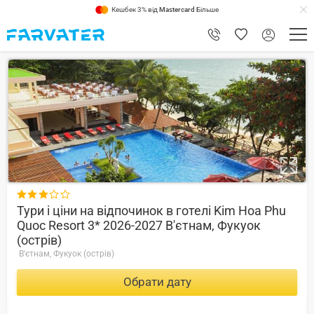
Кешбек 3% від
Mastercard
Більше
8

Тури і ціни на відпочинок в готелі Kim Hoa Phu
Quoc Resort 3* 2026-2027 В'єтнам, Фукуок
(острів)
В'єтнам, Фукуок (острів)
Обрати дату