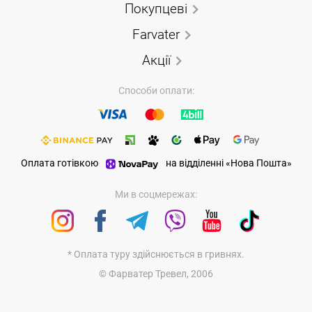
Покупцеві
Farvater
Акції
Способи оплати:
Оплата готівкою
на відділенні «Нова Пошта»
Ми в соцмережах:
* Оплата туру здійснюється в гривнях.
© Фарватер Тревел, 2006