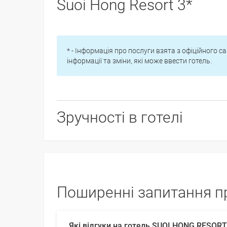
Suoi Hong Resort 3*
* - Інформація про послуги взята з офіційного са
інформації та зміни, які може ввести готель.
Зручності в готелі
Поширенні запитання пр
Які відгуки на готель SUOI HONG RESORT