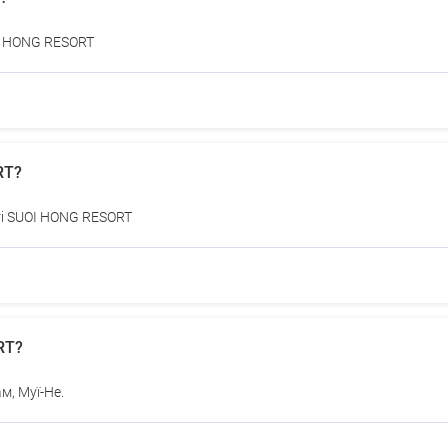
OI HONG RESORT
RT?
ті SUOI HONG RESORT
RT?
м, Муї-Не.