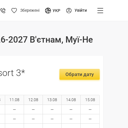
Увійти
Збережені
УКР
26-2027 В'єтнам, Муї-Не
ort 3*
Обрати дату
8
11.08
12.08
13.08
14.08
15.08