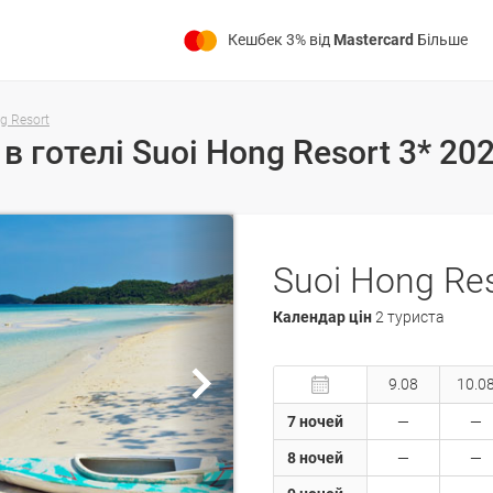
Кешбек 3% від
Mastercard
Більше
g Resort
 в готелі Suoi Hong Resort 3* 20
Suoi Hong Res
Календар цін
2 туриста
9.08
10.0
7 ночей
8 ночей