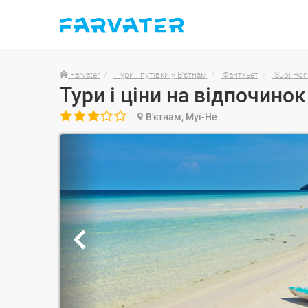
Farvater
Тури і путівки у В'єтнам
Фантхьет
Suoi Hon
Тури і ціни на відпочинок

В'єтнам, Муї-Не