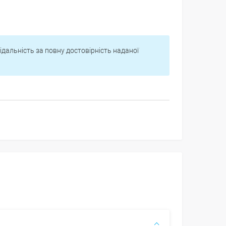
відальність за повну достовірність наданої