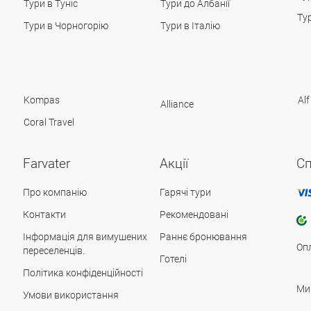
Тури в Туніс
Тури до Албанії
Ту
Тури в Чорногорію
Тури в Італію
Kompas
Alf
Alliance
Coral Travel
Farvater
Акції
Сп
Про компанію
Гарячі тури
Контакти
Рекомендовані
Інформація для вимушених
Раннє бронювання
Оп
переселенців.
Готелі
Політика конфіденційності
Ми
Умови використання