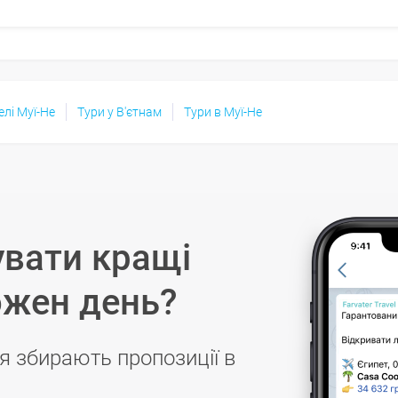
елі Муї-Не
Тури у В'єтнам
Тури в Муї-Не
вати кращі
ожен день?
я збирають пропозиції в