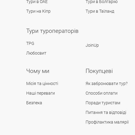
Тури в ОАЕ
Тури в Болгарію
Тури на Кіпр
Тури в Таїланд
Тури туроператорів
TPG
JoinUp
Любосвит
Чому ми
Покупцеві
Місія та цінності
Як забронювати тур?
Наші переваги
Способи оплати
Безпека
Поради туристам
Питання та відповіді
Профілактика малярії