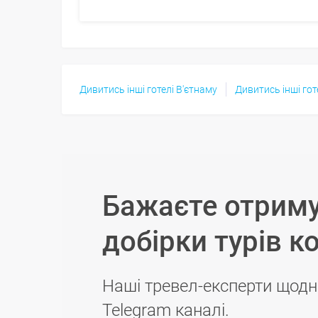
Дивитись інші готелі В'єтнаму
Дивитись інші гот
Бажаєте отриму
добірки турів к
Наші тревел-експерти щодн
Telegram каналі.