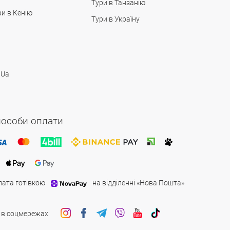
Тури в Танзанію
ри в Кенію
Тури в Україну
 Ua
особи оплати
лата готівкою
на відділенні «Нова Пошта»
 в соцмережах