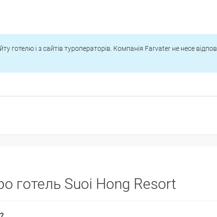
йту готелю і з сайтів туроператорів. Компанія Farvater не несе відпо
о готель Suoi Hong Resort
?