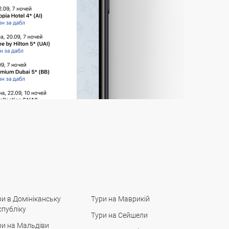
ри в Домініканську
Тури на Маврикій
спубліку
Тури на Сейшели
ри на Мальдіви