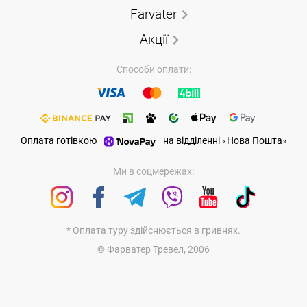
Farvater
Акції
Способи оплати:
Оплата готівкою
на відділенні «Нова Пошта»
Ми в соцмережах:
* Оплата туру здійснюється в гривнях.
© Фарватер Тревел, 2006