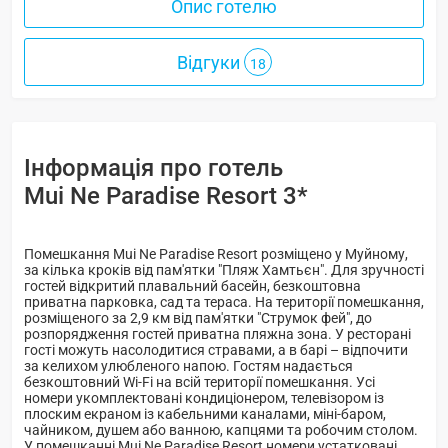
Опис готелю
Відгуки
18
Інформація про готель
Mui Ne Paradise Resort 3*
Помешкання Mui Ne Paradise Resort розміщено у Муйному,
за кілька кроків від пам'ятки "Пляж Хамтьєн". Для зручності
гостей відкритий плавальний басейн, безкоштовна
приватна парковка, сад та тераса. На території помешкання,
розміщеного за 2,9 км від пам'ятки "Струмок фей", до
розпорядження гостей приватна пляжна зона. У ресторані
гості можуть насолодитися стравами, а в барі – відпочити
за келихом улюбленого напою. Гостям надається
безкоштовний Wi-Fi на всій території помешкання. Усі
номери укомплектовані кондиціонером, телевізором із
плоским екраном із кабельними каналами, міні-баром,
чайником, душем або ванною, капцями та робочим столом.
У помешканні Mui Ne Paradise Resort номери устатковані