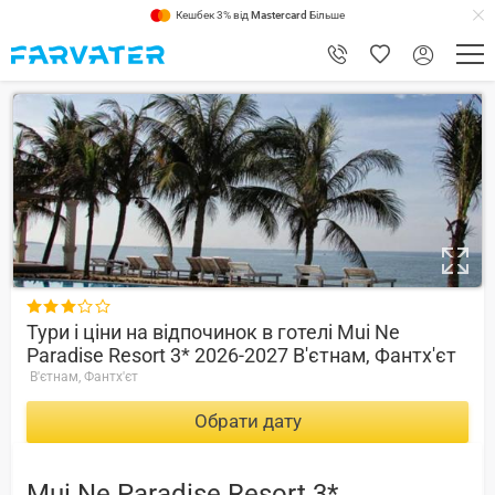
Кешбек 3% від
Mastercard
Більше
7.2

Тури і ціни на відпочинок в готелі Mui Ne
Paradise Resort 3* 2026-2027 В'єтнам, Фантх'єт
В'єтнам, Фантх'єт
Обрати дату
Mui Ne Paradise Resort 3*