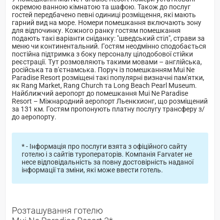
окремою ванною кімнатою та шафою. Також до послуг
гостей передбачено певні одиниці розміщення, які мають
гарний вид на море. Номери помешкання включають зону
для відпочинку. Кожного ранку гостям помешкання
подають такі варіанти сніданку: "шведський стіл", страви за
меню чи континентальний. Гостям неодмінно сподобається
постійна підтримка з боку персоналу цілодобової стійки
реєстрації. Тут розмовляють такими мовами – англійська,
російська та в'єтнамська. Поруч із помешканням Mui Ne
Paradise Resort розміщені такі популярні визначні пам'ятки,
як Rang Market, Rang Church та Long Beach Pearl Museum.
Найближчий аеропорт до помешкання Mui Ne Paradise
Resort – Міжнародний аеропорт Льенкхионг, що розміщений
за 131 км. Гостям пропонують платну послугу трансферу з/
до аеропорту.
* - Інформація про послуги взята з офіційного сайту
готелю і з сайтів туроператорів. Компанія Farvater не
несе відповідальність за повну достовірність наданої
інформації та зміни, які може ввести готель.
Розташування готелю