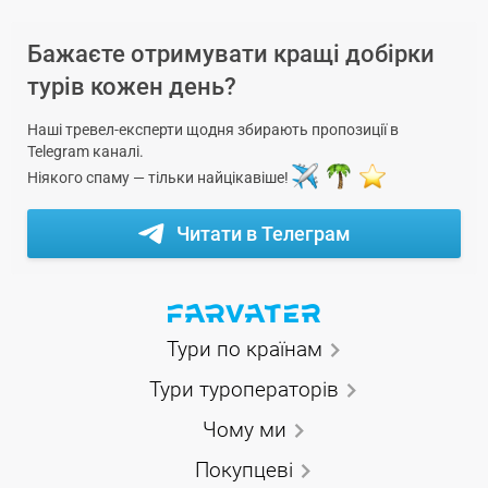
Бажаєте отримувати кращі добірки
турів кожен день?
Наші тревел-експерти щодня збирають пропозиції в
Telegram каналі.
Ніякого спаму — тільки найцікавіше!
Читати в Телеграм
Тури по країнам
Тури туроператорів
Чому ми
Покупцеві