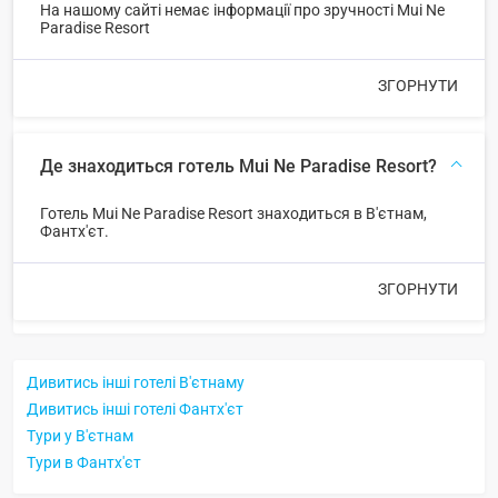
На нашому сайті немає інформації про зручності Mui Ne
Paradise Resort
ЗГОРНУТИ
Де знаходиться готель Mui Ne Paradise Resort?
Готель Mui Ne Paradise Resort знаходиться в В'єтнам,
Фантх'єт.
ЗГОРНУТИ
Дивитись інші готелі В'єтнаму
Дивитись інші готелі Фантх'єт
Тури у В'єтнам
Тури в Фантх'єт