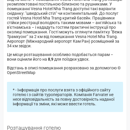
укомплектовані постільною білизною та рушниками. У
помешканні Vesna Hotel Nha Trang доступні такі варіанти
сніданку: "шведський стіл" чи континентальний. До послуг
гостей Vesna Hotel Nha Trang критий басейн. Працівники
стійки реєстрації володіють такими мовами – англійська та
в'єтнамська – і нададуть гостям практичні інструкції про
околиці помешкання. Гості можуть оглянути пам'ятку "Вежа
Трамхуонг" за 2 км від помешкання Vesna Hotel Nha Trang.
Аеропорт (Міжнародний аеропорт Кам Ран) розміщений за
34 км звідси.
Це місце розташування особливо подобається парам –
вони оцінили його на
8,9
для поїздки удвох.
Відстань в описі помешкання розраховано за допомогою ©
OpenStreetMap
* - Інформація про послуги взята з офіційного сайту
готелю і з сайтів туроператорів. Компанія Farvater не
несе відповідальність за повну достовірність наданої
інформації та зміни, які може ввести готель.
Розташування готелю