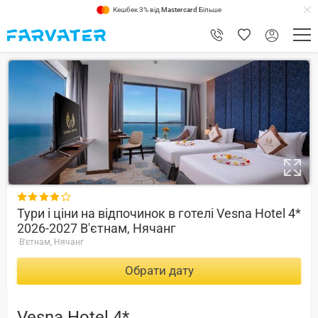
Кешбек 3% від
Mastercard
Більше
8.6

Тури і ціни на відпочинок в готелі Vesna Hotel 4*
2026-2027 В'єтнам, Нячанг
В'єтнам, Нячанг
Обрати дату
Vesna Hotel 4*