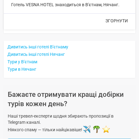
Готель VESNA HOTEL знаходиться в В'єтнам, Нячанг.
ЗГОРНУТИ
Дивитись інші готелі В'єтнаму
Дивитись інші готелі Нячанг
Тури у В'єтнам
Тури в Нячанг
Бажаєте отримувати кращі добірки
турів кожен день?
Наші тревел-експерти щодня збирають пропозиції в
Telegram каналі.
Ніякого спаму — тільки найцікавіше!