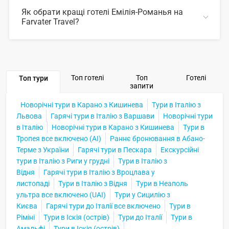
Як обрати кращі готелі Емілія-Романья на
Farvater Travel?
ЗГОРНУТИ
Для вибору відповідного готелю ви можете
скористатись зручним пошуком по сайту, також на
Farvater Travel ви знайдете безліч фото готелів та
відгуків про кращі готелі Емілія-Романья
Топ готелі
Топ
Готелі
Топ тури
запити
ЗГОРНУТИ
Новорічні тури в Карано з Кишинева
Тури в Італію з
Львова
Гарячі тури в Італію з Варшави
Новорічні тури
в Італію
Новорічні тури в Карано з Кишинева
Тури в
Тропея все включено (AI)
Раннє бронювання в Абано-
Терме з України
Гарячі тури в Пескара
Екскурсійні
тури в Італію з Риги у грудні
Тури в Італію з
Відня
Гарячі тури в Італію з Вроцлава у
листопаді
Тури в Італію з Відня
Тури в Неаполь
ультра все включено (UAI)
Тури у Сицилію з
Києва
Гарячі тури до Італії все включено
Тури в
Ріміні
Тури в Іскія (острів)
Тури до Італії
Тури в
Амальфі
Тури в Іскія (острів)