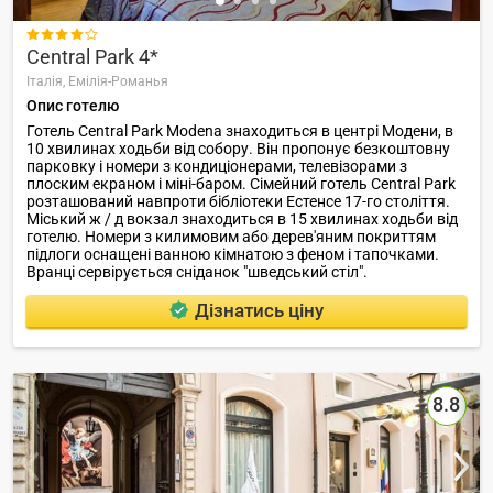

Central Park 4*
Італія,
Емілія-Романья
Опис готелю
Готель Central Park Modena знаходиться в центрі Модени, в
10 хвилинах ходьби від собору. Він пропонує безкоштовну
парковку і номери з кондиціонерами, телевізорами з
плоским екраном і міні-баром. Сімейний готель Central Park
розташований навпроти бібліотеки Естенсе 17-го століття.
Міський ж / д вокзал знаходиться в 15 хвилинах ходьби від
готелю. Номери з килимовим або дерев'яним покриттям
підлоги оснащені ванною кімнатою з феном і тапочками.
Вранці сервірується сніданок "шведський стіл".
Дізнатись ціну
8.8