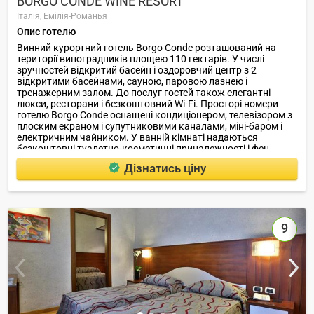
BORGO CONDE WINE RESORT
Італія,
Емілія-Романья
Опис готелю
Винний курортний готель Borgo Conde розташований на
території виноградників площею 110 гектарів. У числі
зручностей відкритий басейн і оздоровчий центр з 2
відкритими басейнами, сауною, паровою лазнею і
тренажерним залом. До послуг гостей також елегантні
люкси, ресторани і безкоштовний Wi-Fi. Просторі номери
готелю Borgo Conde оснащені кондиціонером, телевізором з
плоским екраном і супутниковими каналами, міні-баром і
електричним чайником. У ванній кімнаті надаються
безкоштовні туалетно-косметичні приналежності і фен.
Дізнатись ціну
9