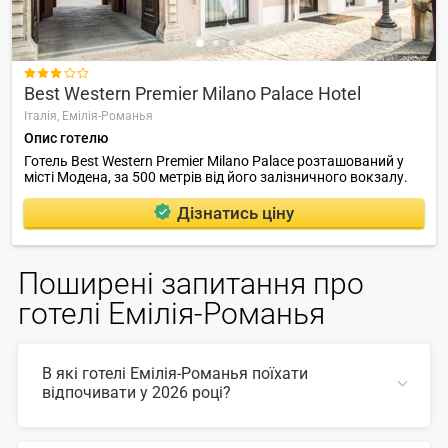

Best Western Premier Milano Palace Hotel
Італія,
Емілія-Романья
Опис готелю
Готель Best Western Premier Milano Palace розташований у
місті Модена, за 500 метрів від його залізничного вокзалу.
Дізнатись ціну
Поширені запитання про
готелі Емілія-Романья
В які готелі Емілія-Романья поїхати
відпочивати у 2026 році?
У 2026 році популярні такі готелі Емілія-Романья: