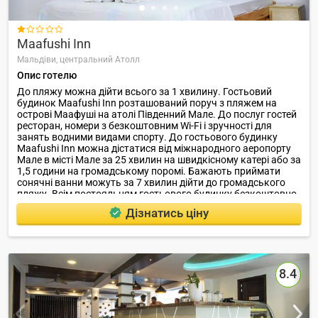

Maafushi Inn
Мальдіви,
центральний Атолл
Опис готелю
До пляжу можна дійти всього за 1 хвилину. Гостьовий
будинок Maafushi Inn розташований поруч з пляжем на
острові Маафуші на атолі Південний Мале. До послуг гостей
ресторан, номери з безкоштовним Wi-Fi і зручності для
занять водними видами спорту. До гостьового будинку
Maafushi Inn можна дістатися від міжнародного аеропорту
Мале в місті Мале за 25 хвилин на швидкісному катері або за
1,5 години на громадському поромі. Бажають приймати
сонячні ванни можуть за 7 хвилин дійти до громадського
пляжу. Всім постояльцям гостьового будинку безкоштовно
надається обладнання для безмоторних водних видів
Дізнатись ціну
активного відпочинку.
8.4