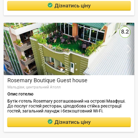
Дізнатись ціну
8.2
Rosemary Boutique Guest house
Мальдіви,
центральний Атолл
Опис готелю
Бутік-готель Rosemary розташований на острові Маафуші.
До послуг гостей ресторан, цілодобова стійка реєстрації
гостей, загальний лаундж і безкоштовний Wi-Fi.
Дізнатись ціну