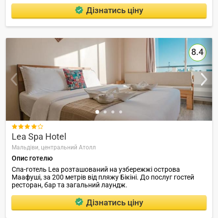
Дізнатись ціну
8.4

Lea Spa Hotel
Мальдіви,
центральний Атолл
Опис готелю
Спа-готель Lea розташований на узбережжі острова
Маафуші, за 200 метрів від пляжу Бікіні. До послуг гостей
ресторан, бар та загальний лаундж.
Дізнатись ціну