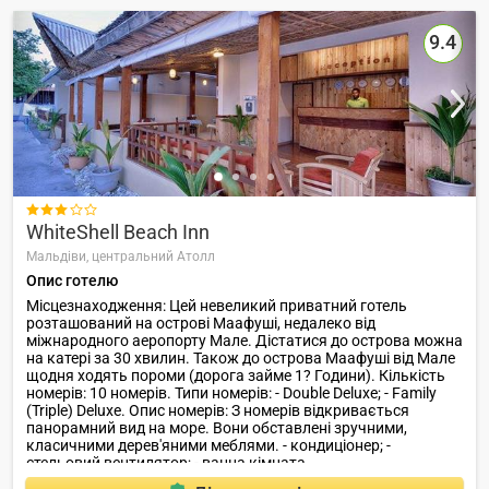
9.4

WhiteShell Beach Inn
Мальдіви,
центральний Атолл
Опис готелю
Місцезнаходження: Цей невеликий приватний готель
розташований на острові Маафуші, недалеко від
міжнародного аеропорту Мале. Дістатися до острова можна
на катері за 30 хвилин. Також до острова Маафуші від Мале
щодня ходять пороми (дорога займе 1? Години). Кількість
номерів: 10 номерів. Типи номерів: - Double Deluxe; - Family
(Triple) Deluxe. Опис номерів: З номерів відкривається
панорамний вид на море. Вони обставлені зручними,
класичними дерев'яними меблями. - кондиціонер; -
стельовий вентилятор; - ванна кімната.