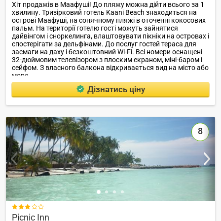
Хіт продажів в Маафуші! До пляжу можна дійти всього за 1
хвилину. Тризірковий готель Kaani Beach знаходиться на
острові Маафуші, на сонячному пляжі в оточенні кокосових
пальм. На території готелю гості можуть зайнятися
дайвінгом і сноркелинга, влаштовувати пікніки на островах і
спостерігати за дельфінами. До послуг гостей тераса для
засмаги на даху і безкоштовний Wi-Fi. Всі номери оснащені
32-дюймовим телевізором з плоским екраном, міні-баром і
сейфом. З власного балкона відкривається вид на місто або
море.
Дізнатись ціну
8

Picnic Inn