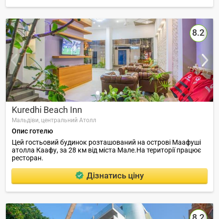
8.2
Kuredhi Beach Inn
Мальдіви,
центральний Атолл
Опис готелю
Цей гостьовий будинок розташований на острові Маафуші
атолла Каафу, за 28 км від міста Мале.На території працює
ресторан.
Дізнатись ціну
8.2