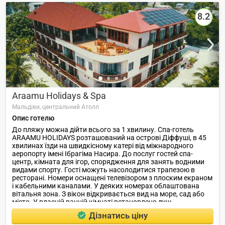
8.2
Araamu Holidays & Spa
Мальдіви,
центральний Атолл
Опис готелю
До пляжу можна дійти всього за 1 хвилину. Спа-готель
ARAAMU HOLIDAYS розташований на острові Діффуші, в 45
хвилинах їзди на швидкісному катері від міжнародного
аеропорту імені Ібрагіма Насира. До послуг гостей спа-
центр, кімната для ігор, спорядження для занять водними
видами спорту. Гості можуть насолодитися трапезою в
ресторані. Номери оснащені телевізором з плоским екраном
і кабельними каналами. У деяких номерах облаштована
вітальня зона. З вікон відкривається вид на море, сад або
місто. У власній ванній кімнаті встановлено душ.
Дізнатись ціну