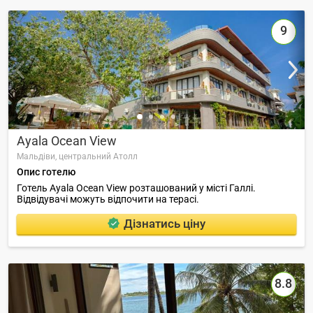
9
Ayala Ocean View
Мальдіви,
центральний Атолл
Опис готелю
Готель Ayala Ocean View розташований у місті Галлі.
Відвідувачі можуть відпочити на терасі.
Дізнатись ціну
8.8