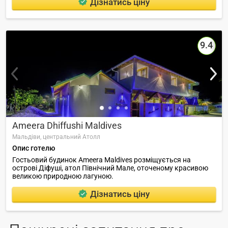
Дізнатись ціну
9.4
Ameera Dhiffushi Maldives
Мальдіви,
центральний Атолл
Опис готелю
Гостьовий будинок Ameera Maldives розміщується на
острові Діфуші, атол Північний Мале, оточеному красивою
великою природною лагуною.
Дізнатись ціну