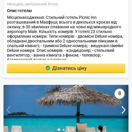
Мальдіви,
центральний Атолл
Опис готелю
Місцезнаходження: Стильний готель Picnic Inn
розташований в Маафуші, всього в декількох кроках від
океану, в 30 хвилинах плавання на човні від міжнародного
аеропорту Male. Кількість номерів: У готелі 23 стильно
оформлених номери. Типи номерів: - двомісні Deluxe номера,
обладнані двоспальним або 2 односпальними ліжками в
спальній кімнаті; - тримісні Deluxe номера; - вишукані сімейні
Deluxe номера. Опис номерів: - кондиціонер; - стельовий
вентилятор; - ванна кімната з феном; - телевізор; -
бездротовий доступ в Інтернет.
Дізнатись ціну
8