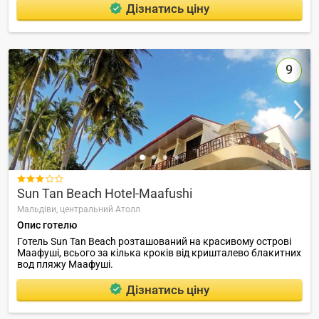
Дізнатись ціну
9

Sun Tan Beach Hotel-Maafushi
Мальдіви,
центральний Атолл
Опис готелю
Готель Sun Tan Beach розташований на красивому острові
Маафуші, всього за кілька кроків від кришталево блакитних
вод пляжу Маафуші.
Дізнатись ціну