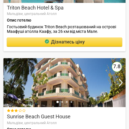
Triton Beach Hotel & Spa
Мальдіви,
центральний Атолл
Опис готелю
Гостьовий будинок Triton Beach розташований на острові
Маафуші атолла Каафу, за 26 км від міста Мале.
Дізнатись ціну
7.8

Sunrise Beach Guest House
Мальдіви,
центральний Атолл