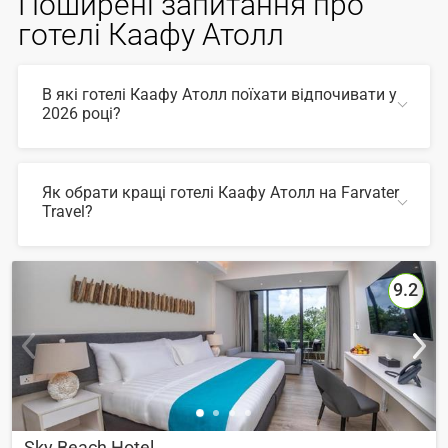
Поширені запитання про
готелі Каафу Атолл
В які готелі Каафу Атолл поїхати відпочивати у
2026 році?
У 2026 році популярні такі готелі Каафу Атолл :
Як обрати кращі готелі Каафу Атолл на Farvater
Travel?
ЗГОРНУТИ
Для вибору відповідного готелю ви можете
скористатись зручним пошуком по сайту, також на
Farvater Travel ви знайдете безліч фото готелів та
9.2
відгуків про кращі готелі Каафу Атолл
ЗГОРНУТИ
Sky Beach Hotel