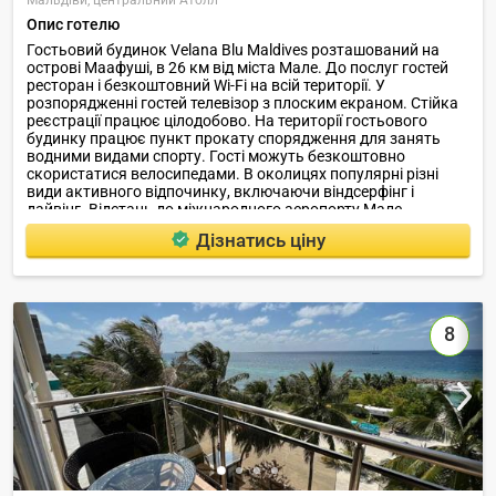
Мальдіви,
центральний Атолл
Опис готелю
Гостьовий будинок Velana Blu Maldives розташований на
острові Маафуші, в 26 км від міста Мале. До послуг гостей
ресторан і безкоштовний Wi-Fi на всій території. У
розпорядженні гостей телевізор з плоским екраном. Стійка
реєстрації працює цілодобово. На території гостьового
будинку працює пункт прокату спорядження для занять
водними видами спорту. Гості можуть безкоштовно
скористатися велосипедами. В околицях популярні різні
види активного відпочинку, включаючи віндсерфінг і
дайвінг. Відстань до міжнародного аеропорту Мале
становить 27 км.
Дізнатись ціну
8