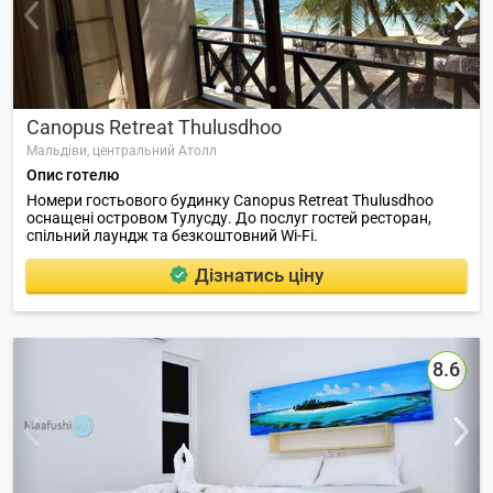
Canopus Retreat Thulusdhoo
Мальдіви,
центральний Атолл
Опис готелю
Номери гостьового будинку Canopus Retreat Thulusdhoo
оснащені островом Тулусду. До послуг гостей ресторан,
спільний лаундж та безкоштовний Wi-Fi.
Дізнатись ціну
8.6