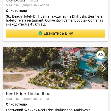
Мальдіви,
центральний Атолл
Опис готелю
Sky Beach Hotel - Dhiffushi знаходиться в Dhiffushi. Цей 4-star
hotel offers a restaurant. Convention Center Bogota - Conferias
знаходиться в 45 km від.
Дізнатись ціну
9.2
Reef Edge Thulusdhoo
Мальдіви,
центральний Атолл
Опис готелю
Гостьовий будинок Reef Edge Thulusdhoo, Maldives з