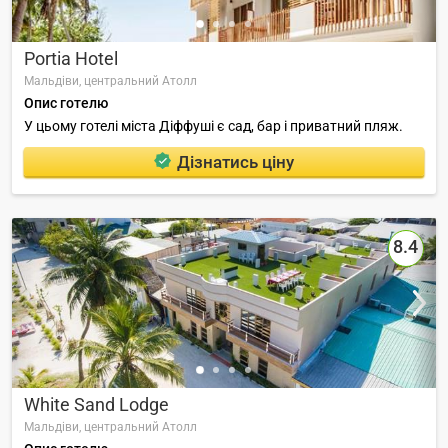
Portia Hotel
Мальдіви,
центральний Атолл
Опис готелю
У цьому готелі міста Діффуші є сад, бар і приватний пляж.
Дізнатись ціну
8.4
White Sand Lodge
Мальдіви,
центральний Атолл