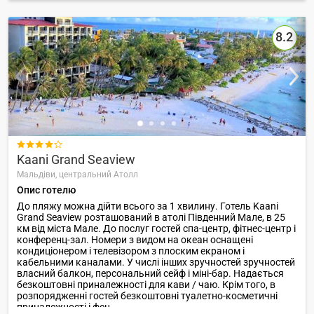
8.2

Kaani Grand Seaview
Мальдіви,
центральний Атолл
Опис готелю
До пляжу можна дійти всього за 1 хвилину. Готель Kaani
Grand Seaview розташований в атолі Південний Мале, в 25
км від міста Мале. До послуг гостей спа-центр, фітнес-центр і
конференц-зал. Номери з видом на океан оснащені
кондиціонером і телевізором з плоским екраном і
кабельними каналами. У числі інших зручностей зручностей
власний балкон, персональний сейф і міні-бар. Надається
безкоштовні приналежності для кави / чаю. Крім того, в
розпорядженні гостей безкоштовні туалетно-косметичні
приналежності і фен.