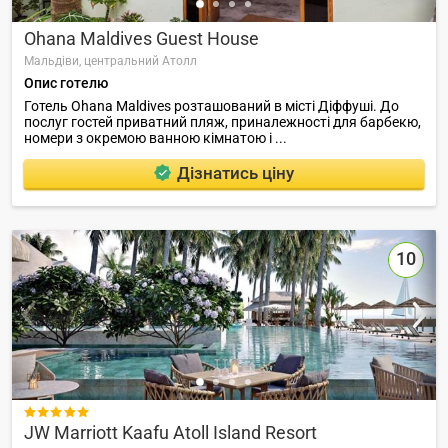
Ohana Maldives Guest House
Мальдіви,
центральний Атолл
Опис готелю
Готель Ohana Maldives розташований в місті Діффуші. До
послуг гостей приватний пляж, приналежності для барбекю,
номери з окремою ванною кімнатою і ...
Дізнатись ціну
10

JW Marriott Kaafu Atoll Island Resort