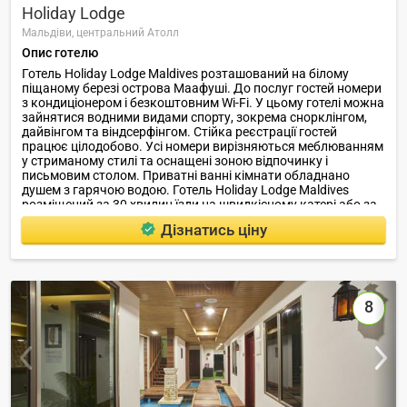
Holiday Lodge
Мальдіви,
центральний Атолл
Опис готелю
Готель Holiday Lodge Maldives розташований на білому
піщаному березі острова Маафуші. До послуг гостей номери
з кондиціонером і безкоштовним Wi-Fi. У цьому готелі можна
зайнятися водними видами спорту, зокрема снорклінгом,
дайвінгом та віндсерфінгом. Стійка реєстрації гостей
працює цілодобово. Усі номери вирізняються меблюванням
у стриманому стилі та оснащені зоною відпочинку і
письмовим столом. Приватні ванні кімнати обладнано
душем з гарячою водою. Готель Holiday Lodge Maldives
розміщений за 30 хвилин їзди на швидкісному катері або за
1 годину і 30 хвилин їзди на поромі від Міжнародного
Дізнатись ціну
аеропорту Мале. У ресторані готелю подаються страви
мальдівської та континентальної кухні.
8