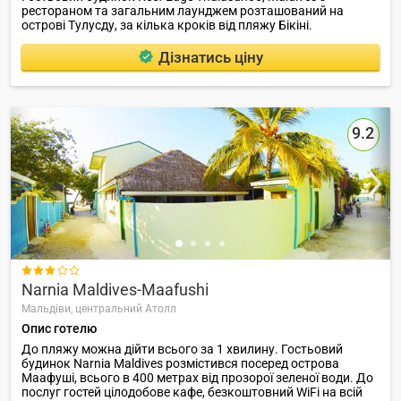
рестораном та загальним лаунджем розташований на
острові Тулусду, за кілька кроків від пляжу Бікіні.
Дізнатись ціну
9.2

Narnia Maldives-Maafushi
Мальдіви,
центральний Атолл
Опис готелю
До пляжу можна дійти всього за 1 хвилину. Гостьовий
будинок Narnia Maldives розмістився посеред острова
Маафуші, всього в 400 метрах від прозорої зеленої води. До
послуг гостей цілодобове кафе, безкоштовний WiFi на всій