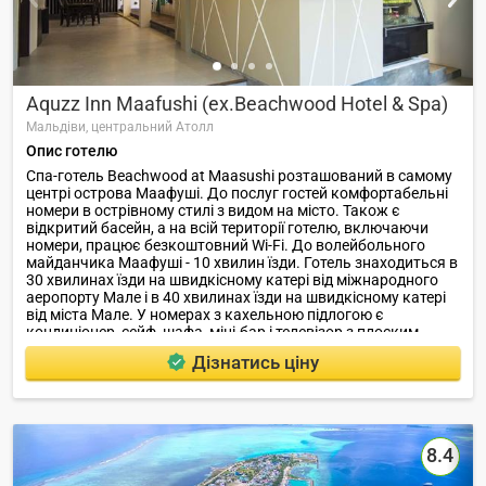
Aquzz Inn Maafushi (ex.Beachwood Hotel & Spa)
Мальдіви,
центральний Атолл
Опис готелю
Спа-готель Beachwood at Maasushi розташований в самому
центрі острова Маафуші. До послуг гостей комфортабельні
номери в острівному стилі з видом на місто. Також є
відкритий басейн, а на всій території готелю, включаючи
номери, працює безкоштовний Wi-Fi. До волейбольного
майданчика Маафуші - 10 хвилин їзди. Готель знаходиться в
30 хвилинах їзди на швидкісному катері від міжнародного
аеропорту Мале і в 40 хвилинах їзди на швидкісному катері
від міста Мале. У номерах з кахельною підлогою є
кондиціонер, сейф, шафа, міні-бар і телевізор з плоским
екраном і супутниковими каналами, включаючи китайські
Дізнатись ціну
кабельні канали.
8.4