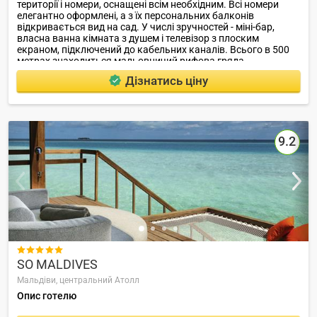
території і номери, оснащені всім необхідним. Всі номери
елегантно оформлені, а з їх персональних балконів
відкривається вид на сад. У числі зручностей - міні-бар,
власна ванна кімната з душем і телевізор з плоским
екраном, підключений до кабельних каналів. Всього в 500
метрах знаходиться мальовничий рифова гряда
Маавелаату, а всього в 1 км починається піщана мілина.
Дізнатись ціну
9.2

SO MALDIVES
Мальдіви,
центральний Атолл
Опис готелю