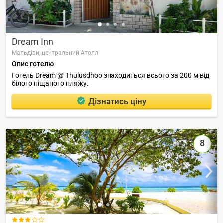
Dream Inn
Мальдіви,
центральний Атолл
Опис готелю
Готель Dream @ Thulusdhoo знаходиться всього за 200 м від
білого піщаного пляжу.
Дізнатись ціну
8
