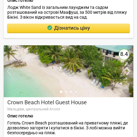
Опис готелю
Лодж White Sand із загальним лаунджем та садом
розташований на острові Маафуші, за 500 метрів від пляжу
Бікіні. З вікон відкривається вид на сад.
Дізнатись ціну
8.4
Crown Beach Hotel Guest House
Мальдіви,
центральний Атолл
Опис готелю
Готель Crown Beach розташований на приватному пляжі, де
дозволено загоряти і купатися в бікіні. З лобі можна вийти
безпосередньо на пляж.