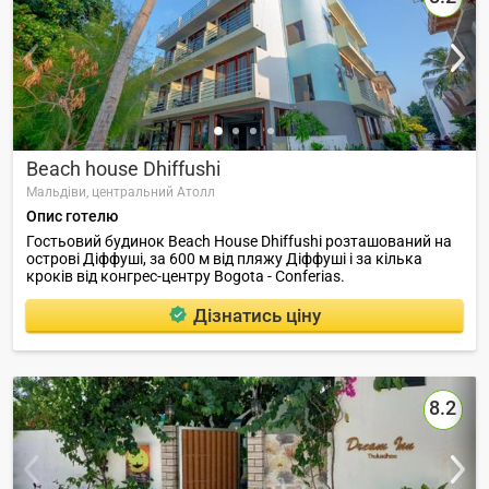
Beach house Dhiffushi
Мальдіви,
центральний Атолл
Опис готелю
Гостьовий будинок Beach House Dhiffushi розташований на
острові Діффуші, за 600 м від пляжу Діффуші і за кілька
кроків від конгрес-центру Bogota - Conferias.
Дізнатись ціну
8.2