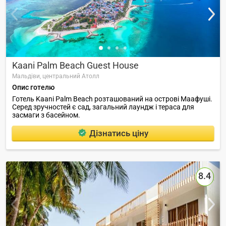
Kaani Palm Beach Guest House
Мальдіви,
центральний Атолл
Опис готелю
Готель Kaani Palm Beach розташований на острові Маафуші.
Серед зручностей є сад, загальний лаундж і тераса для
засмаги з басейном.
Дізнатись ціну
8.4