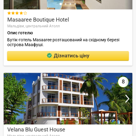

Masaaree Boutique Hotel
Мальдіви,
центральний Атолл
Опис готелю
Бутік-готель Masaaree розташований на східному березі
острова Маафуші.
Дізнатись ціну
8
Velana Blu Guest House