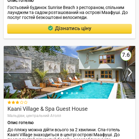
Опис готелю
Гостьовий будинок Sunrise Beach з рестораном, спільним
лаунджем та садом розташований на острові Маафуші. До
послуг гостей безкоштовні велосипеди.
Дізнатись ціну
7.6

Kaani Village & Spa Guest House
Мальдіви,
центральний Атолл
Опис готелю
До пляжу можна дійти всього за 2 хвилини. Спа-готель
Kaani Village знаходиться в центрі острові Маафуші. До