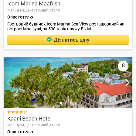
Icom Marina Maafushi
Мальдіви,
центральний Атолл
Опис готелю
Гостьовий будинок Icom Marina Sea View розташований на
острові Маафуші, за 500 м від пляжу Бікіні.
Дізнатись ціну
8

Kaani Beach Hotel
Мальдіви,
центральний Атолл
Опис готелю