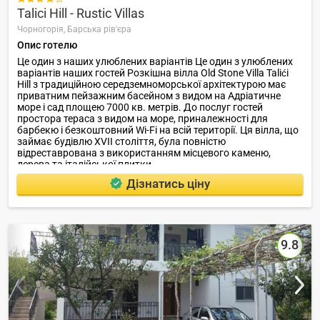
Talici Hill - Rustic Villas
Чорногорія,
Барська рів'єра
Опис готелю
Це один з наших улюблених варіантів Це один з улюблених
варіантів наших гостей Розкішна вілла Old Stone Villa Talići
Hill з традиційною середземноморської архітектурою має
приватним пейзажним басейном з видом на Адріатичне
море і сад площею 7000 кв. метрів. До послуг гостей
простора тераса з видом на море, приналежності для
барбекю і безкоштовний Wi-Fi на всій території. Ця вілла, що
займає будівлю XVII століття, була повністю
відреставрована з використанням місцевого каменю,
дерева та італійської плитки.
Дізнатись ціну
9.8