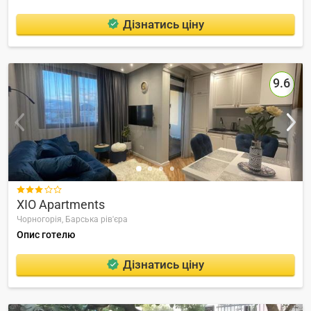
Дізнатись ціну
9.6

XIO Apartments
Чорногорія,
Барська рів'єра
Опис готелю
Дізнатись ціну