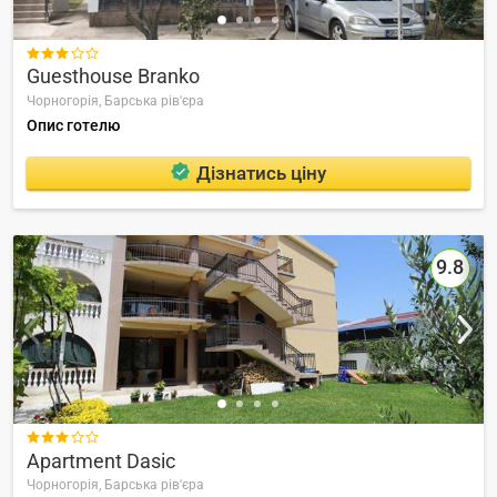

Guesthouse Branko
Чорногорія,
Барська рів'єра
Опис готелю
Дізнатись ціну
9.8

Apartment Dasic
Чорногорія,
Барська рів'єра