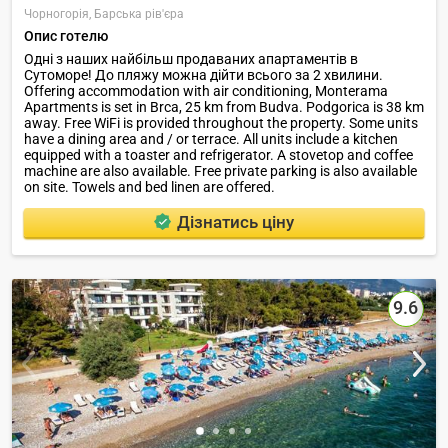
Чорногорія,
Барська рів'єра
Опис готелю
Одні з наших найбільш продаваних апартаментів в
Сутоморе! До пляжу можна дійти всього за 2 хвилини.
Offering accommodation with air conditioning, Monterama
Apartments is set in Brca, 25 km from Budva. Podgorica is 38 km
away. Free WiFi is provided throughout the property. Some units
have a dining area and / or terrace. All units include a kitchen
equipped with a toaster and refrigerator. A stovetop and coffee
machine are also available. Free private parking is also available
on site. Towels and bed linen are offered.
Дізнатись ціну
9.6