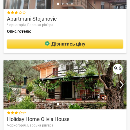

Apartmani Stojanovic
Чорногорія,
Барська рів'єра
Опис готелю
Дізнатись ціну
9.6

Holiday Home Olivia House
Чорногорія,
Барська рів'єра