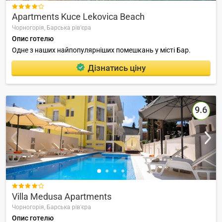

Apartments Kuce Lekovica Beach
Чорногорія,
Барська рів'єра
Опис готелю
Одне з наших найпопулярніших помешкань у місті Бар.
Дізнатись ціну
9.6

Villa Medusa Apartments
Чорногорія,
Барська рів'єра
Опис готелю