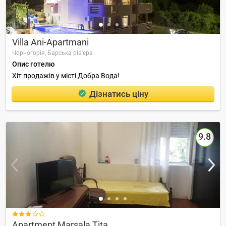
Villa Ani-Apartmani
Чорногорія,
Барська рів'єра
Опис готелю
Хіт продажів у місті Добра Вода!
Дізнатись ціну
9.8

Apartment Marsala Tita