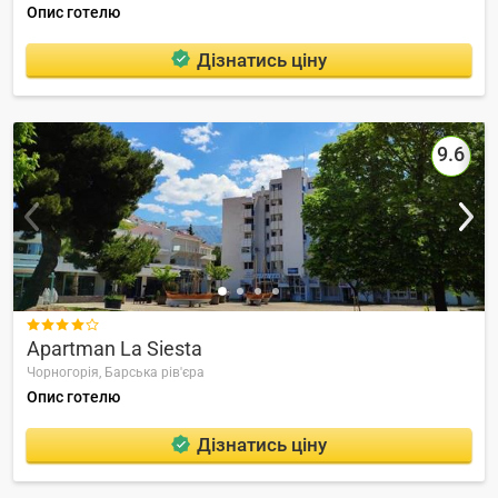
Опис готелю
Дізнатись ціну
9.6

Apartman La Siesta
Чорногорія,
Барська рів'єра
Опис готелю
Дізнатись ціну