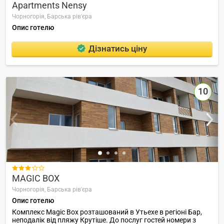
Apartments Nensy
Чорногорія,
Барська рів'єра
Опис готелю
Дізнатись ціну
10

MAGIC BOX
Чорногорія,
Барська рів'єра
Опис готелю
Комплекс Magic Box розташований в Утьехе в регіоні Бар,
неподалік від пляжу Крутіше. До послуг гостей номери з