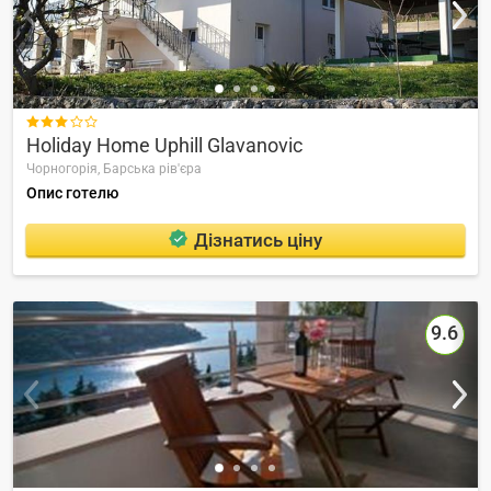

Holiday Home Uphill Glavanovic
Чорногорія,
Барська рів'єра
Опис готелю
Дізнатись ціну
9.6