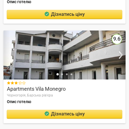
Опис готелю
Дізнатись ціну
9.6

Apartments Vila Monegro
Чорногорія,
Барська рів'єра
Опис готелю
Дізнатись ціну