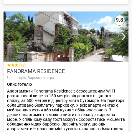
9.8

PANORAMA RESIDENCE
Чорногорія,
Барська рів'єра
Опис готелю
Апартаменти Panorama Residence з безкоштовним Wi-Fi
розташовані лише за 150 метрів від довгого піщаного
пляжу, за 600 метрів від центру міста Сутоморе. На території
облаштовано безплатну парковку. У всіх апартаментах є
мебльована кухня або міні-кухня з обідньою зоною. З
деяких апартаментів можна вийти на терасу з видом на
море. У спільному саду гості можуть скористатись місцем та
обладнанням для барбекю. Зверніть увагу, що одні
апартаменти із власною міні-кухнею та ванною кімнатою за