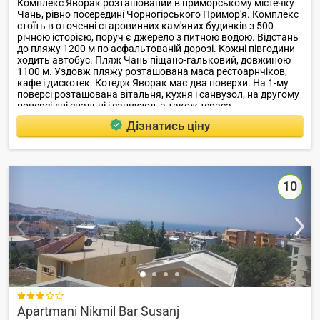
Комплекс Яворак розташований в приморському містечку
Чань, рівно посередині Чорногірського Примор'я. Комплекс
стоїть в оточенні старовинних кам'яних будинків з 500-
річною історією, поруч є джерело з питною водою. Відстань
до пляжу 1200 м по асфальтованій дорозі. Кожні півгодини
ходить автобус. Пляж Чань піщано-гальковий, довжиною
1100 м. Уздовж пляжу розташована маса рестоарнчіков,
кафе і дискотек. Котедж Яворак має два поверхи. На 1-му
поверсі розташована вітальня, кухня і санвузол, на другому
поверсі дві спальні і санвузол, а також тераса.
Дізнатись ціну
10

Apartmani Nikmil Bar Susanj