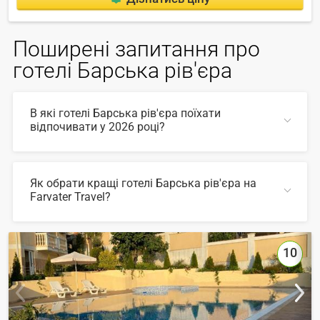
Поширені запитання про
готелі Барська рів'єра
В які готелі Барська рів'єра поїхати
відпочивати у 2026 році?
У 2026 році популярні такі готелі Барська рів'єра:
Як обрати кращі готелі Барська рів'єра на
Farvater Travel?
ЗГОРНУТИ
Для вибору відповідного готелю ви можете
скористатись зручним пошуком по сайту, також на
Farvater Travel ви знайдете безліч фото готелів та
10
відгуків про кращі готелі Барська рів'єра
ЗГОРНУТИ