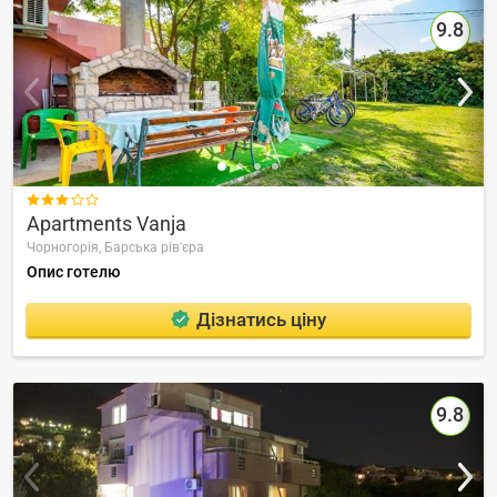
9.8

Apartments Vanja
Чорногорія,
Барська рів'єра
Опис готелю
Дізнатись ціну
9.8