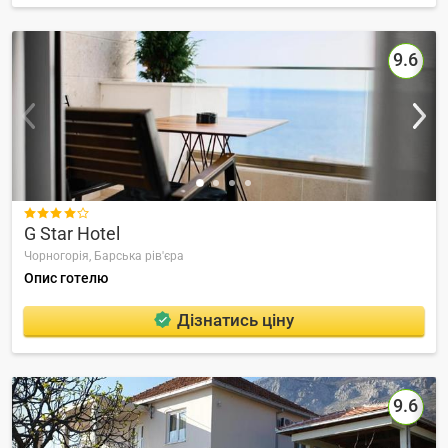
9.6

G Star Hotel
Чорногорія,
Барська рів'єра
Опис готелю
Дізнатись ціну
9.6