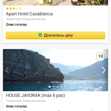

Apart Hotel Casablanca
Чорногорія,
Барська рів'єра
Опис готелю
Дізнатись ціну
10
HOUSE JAVORAK (max 6 pax)
Чорногорія,
Барська рів'єра
Опис готелю