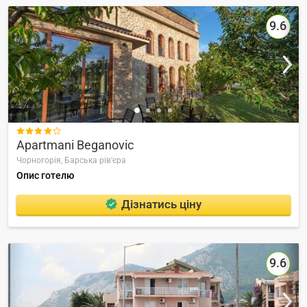
9.6

Apartmani Beganovic
Чорногорія,
Барська рів'єра
Опис готелю
Дізнатись ціну
9.6