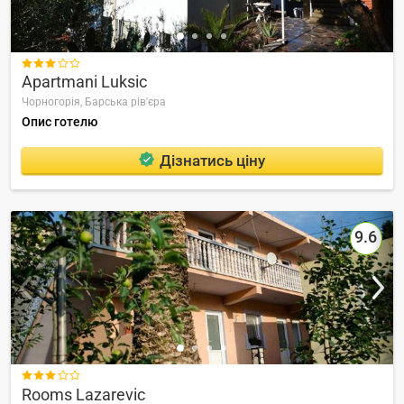

Apartmani Luksic
Чорногорія,
Барська рів'єра
Опис готелю
Дізнатись ціну
9.6

Rooms Lazarevic