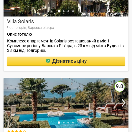
Villa Solaris
Чорногорія,
Барська рів'єра
Опис готелю
Комплекс апартаментів Solaris розташований в місті
Сутоморе регіону Барська Рів'єра, в 23 км від міста Будва і в
38 км від Подгориці.
Дізнатись ціну
9.8
