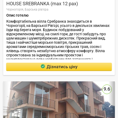
HOUSE SREBRANKA (max 12 pax)
Чорногорія,
Барська рів'єра
Опис готелю
Комфортабельна вілла Сребранка знаходиться в
Чорногорії, на Барської Рів'єрі, усього в декількох хвилинах
їзди від берега моря. Будинок побудований у
відокремленому місці, на схилі гори, де гості забудуть про
шум машин і шумепрібрежних дискотек. Прекрасний вид,
тиша і найчистіше морське повітря, прикрашений
ароматами середземноморських гірських трав, сосен і
ялівець створять незабутню атмосферу комфорту. Вілла
спроектована за індивідуальним проектом і
укомплектована всім необхідним для затишного і
комфортного відпочинку, як у вузькому сімейному колі, так і
Дізнатись ціну
великою компанією.
9.6