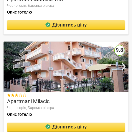
Чорногорія,
Барська рів'єра
Опис готелю
Дізнатись ціну
9.8

Apartmani Milacic
Чорногорія,
Барська рів'єра
Опис готелю
Дізнатись ціну