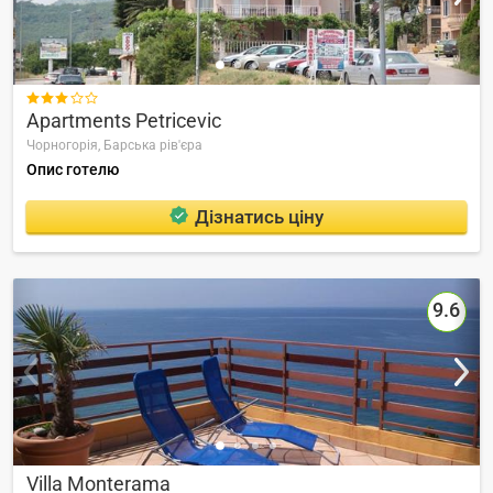

Apartments Petricevic
Чорногорія,
Барська рів'єра
Опис готелю
Дізнатись ціну
9.6
Villa Monterama