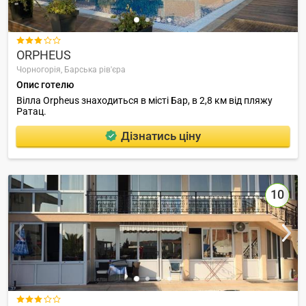

ORPHEUS
Чорногорія,
Барська рів'єра
Опис готелю
Вілла Orpheus знаходиться в місті Бар, в 2,8 км від пляжу
Ратац.
Дізнатись ціну
10
