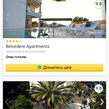
9.8

Belvedere Apartments
Чорногорія,
Барська рів'єра
Опис готелю
Дізнатись ціну
9.8