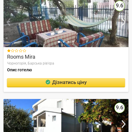
9.6

Rooms Mira
Чорногорія,
Барська рів'єра
Опис готелю
Дізнатись ціну
9.6