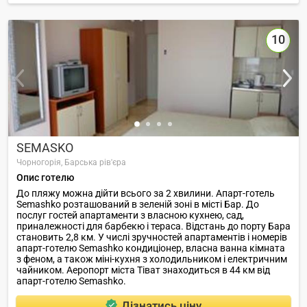
10
SEMASKO
Чорногорія,
Барська рів'єра
Опис готелю
До пляжу можна дійти всього за 2 хвилини. Апарт-готель
Semashko розташований в зеленій зоні в місті Бар. До
послуг гостей апартаменти з власною кухнею, сад,
приналежності для барбекю і тераса. Відстань до порту Бара
становить 2,8 км. У числі зручностей апартаментів і номерів
апарт-готелю Semashko кондиціонер, власна ванна кімната
з феном, а також міні-кухня з холодильником і електричним
чайником. Аеропорт міста Тіват знаходиться в 44 км від
апарт-готелю Semashko.
Дізнатись ціну