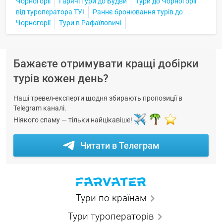
Чорногорії
Гарячі тури до Будви
Тури до Чорногорії
від туроператора ТУІ
Раннє бронювання турів до
Чорногорії
Тури в Рафаїловичі
Бажаєте отримувати кращі добірки
турів кожен день?
Наші тревел-експерти щодня збирають пропозиції в
Telegram каналі.
Ніякого спаму — тільки найцікавіше!
Читати в Телеграм
Тури по країнам
Тури туроператорів