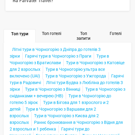
на Farvater Travel?
ЗГОРНУТИ
Для вибору відповідного готелю ви можете
скористатись зручним пошуком по сайту, також на
Farvater Travel ви знайдете безліч фото готелів та
відгуків про кращі готелі Цетіньє (регіон) 3 зірки
Топ готелі
Топ
Готелі
Топ тури
запити
ЗГОРНУТИ
Літні тури в Чорногорію з Дніпра до готелів 3
зірки
Гарячі тури в Чорногорію з Праги
Тури в
Чорногорію з Братислави
Тури в Чорногорію з Катовіце
для 2 взрослых
Тури в Чорногорію ультра все
включено (UAI)
Тури в Чорногорію з Ужгорода
Гарячі
тури в Радовичі
Літні тури Будва з Любліна до готелів 3
зірки
Тури в Чорногорію з Вінниці
Тури в Чорногорію з
сніданками + вечерею (HB)
Тури в Чорногорію до
готелю 5 зірок
Тури в Бігова для 1 взрослого и 2
детей
Тури в Чорногорію з Варшави для 2
взрослых
Тури в Чорногорію з Києва для 2
взрослых
Раннє бронювання в Чорногорію з Відня для
2 взрослых и 1 ребенка
Гарячі тури до