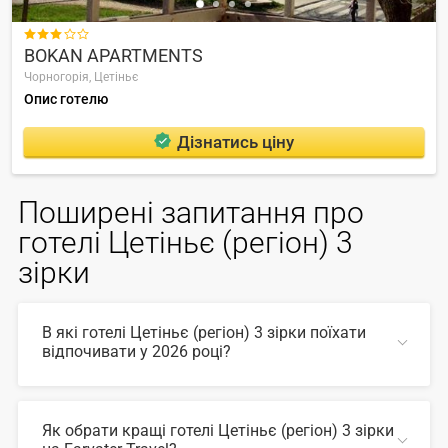

BOKAN APARTMENTS
Чорногорія,
Цетіньє
Опис готелю
Дізнатись ціну
Поширені запитання про
готелі Цетіньє (регіон) 3
зірки
В які готелі Цетіньє (регіон) 3 зірки поїхати
відпочивати у 2026 році?
У 2026 році популярні такі готелі Цетіньє (регіон) 3
зірки:
Як обрати кращі готелі Цетіньє (регіон) 3 зірки