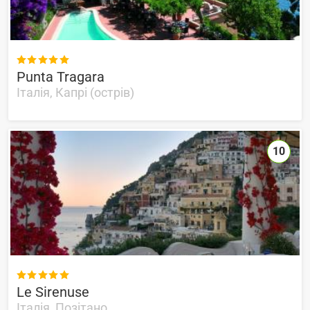

Punta Tragara
Італія, Капрі (острів)
10

Le Sirenuse
Італія, Позітано