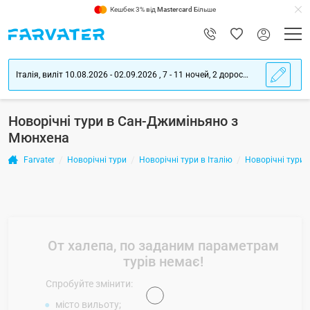
Кешбек 3% від
Mastercard
Більше
Італія, виліт 10.08.2026 - 02.09.2026 , 7 - 11 ночей, 2 дорослих
Новорічні тури в Сан-Джиміньяно з
Мюнхена
Farvater
Новорічні тури
Новорічні тури в Італію
Новорічні тури
От халепа, по заданим параметрам
турів немає!
Спробуйте змінити:
місто вильоту;