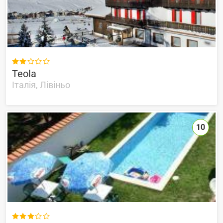

Teola
Італія, Лівіньо
10
