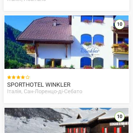
10

SPORTHOTEL WINKLER
Італія, Сан-Лоренцо-ді-Себато
10