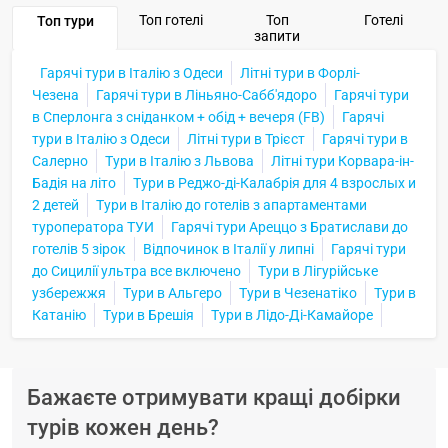
Топ готелі
Топ
Готелі
Топ тури
запити
Гарячі тури в Італію з Одеси
Літні тури в Форлі-
Чезена
Гарячі тури в Ліньяно-Сабб'ядоро
Гарячі тури
в Сперлонга з сніданком + обід + вечеря (FB)
Гарячі
тури в Італію з Одеси
Літні тури в Трієст
Гарячі тури в
Салерно
Тури в Італію з Львова
Літні тури Корвара-ін-
Бадія на літо
Тури в Реджо-ді-Калабрія для 4 взрослых и
2 детей
Тури в Італію до готелів з апартаментами
туроператора ТУИ
Гарячі тури Ареццо з Братислави до
готелів 5 зірок
Відпочинок в Італії у липні
Гарячі тури
до Сицилії ультра все включено
Тури в Лігурійське
узбережжя
Тури в Альгеро
Тури в Чезенатіко
Тури в
Катанію
Тури в Брешія
Тури в Лідо-Ді-Камайоре
Бажаєте отримувати кращі добірки
турів кожен день?