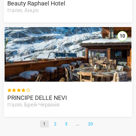
Beauty Raphael Hotel
Італія, Анціо
10

PRINCIPE DELLE NEVI
Італія, Брей-Червінія
1
2
3
20