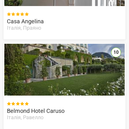

Casa Angelina
Італія, Праяно
10

Belmond Hotel Caruso
Італія, Равелло