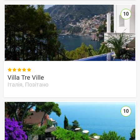
10

Villa Tre Ville
Італія, Позітано
10