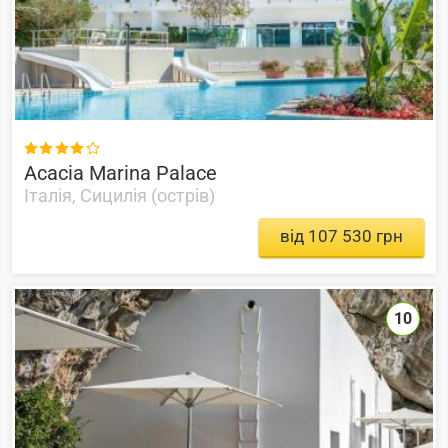

Acacia Marina Palace
Італія, Сицилія (острів)
від 107 530 грн
10