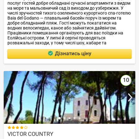
послуг гостей добре обладнані сучасні апартаменти з видом
на море та мальовничий сад із виходом до узбережжя. У
числі зручностей тихого озелененого курортного спа-готелю
Baia del Godano — плавальний басейн поруч із морем та
добре обладнаний пляж. Гості можуть покататися на
водних велосипедах, каное або зайнятися дайвінгом.
Працівники помешкання організують для вас поїздки на
Еолійські острови. У липні й серпні проводяться
розважальні заходи, у тому числі шоу, кабаре та
різноманітні спортивні заходи.
Дізнатись ціну
10

VICTOR COUNTRY