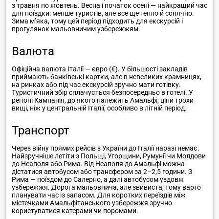
з травня по жовтень. Весна і початок осені — найкращий час
для поїздки: менше туристів, але все ще тепло й сонячно.
Зима м’яка, тому цей період підходить для екскурсій і
прогулянок мальовничим узбережжям.
Валюта
Офіційна валюта Італії — євро (€). У більшості закладів
приймають банківські картки, але в невеликих крамницях,
на ринках або під час екскурсій зручно мати готівку.
Туристичний збір сплачується безпосередньо в готелі. У
регіоні Кампанія, до якого належить Амальфі, ціни трохи
вищі, ніж у центральній Італії, особливо в літній період.
Транспорт
Через війну прямих рейсів з України до Італії наразі немає.
Найзручніше летіти з Польщі, Угорщини, Румунії чи Молдови
до Неаполя або Рима. Від Неаполя до Амальфі можна
дістатися автобусом або трансфером за 2–2,5 години. З
Рима — поїздом до Салерно, а далі автобусом уздовж
узбережжя. Дорога мальовнича, але звивиста, тому варто
планувати час із запасом. Для коротких переїздів між
містечками Амальфітанського узбережжя зручно
користуватися катерами чи поромами.