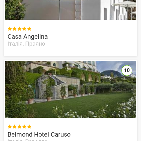

Casa Angelina
Італія, Праяно
10

Belmond Hotel Caruso