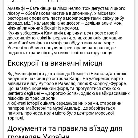
Амальфі — батьківщина лімончелло, тож дегустація цього
лікеру — обов’язкова частина відпочинку. У місцевих
ресторанах подають пасту з морепродуктами, свіжу рибу
дорадо, мідії, кальмарів, а на десерт — деліция аль-лімон,
ніжний лимонний бісквіт із кремом.
Кухня узбережжя Кампанія вирізняється простотою й
досконалістю: свіжі інгредієнти, оливкова олія, домашнє
вино й неймовірна атмосфера обіду з видом на море.
Увечері особливо популярні ресторани на терасах, де
подають страви під шум хвиль і світло заходу сонця.
Екскурсії та визначні місця
Від Амальфі легко дістатися до Помпеїв і Неаполя, а також
вирушити на човні до острова Капрі. На узбережжі варто
відвідати віллу Руфоло в Равелло, пляж Фьордо-ді-Фуроре,
що нагадує норвезький фіорд, та прогулятися стежкою
Sentiero degli Dei — «Дорогою богів», однією з найкрасивіших
пішохідних трас Європи.
Любителі історії оцінять середньовічні храми, старовинні
паперові майстерні та музеї Амальфі, де зберігається
пам’ять про часи, коли місто було центром морської
торгівлі.
Документи та правила в’їзду для
громадян України