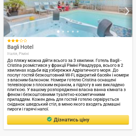
парку «Негомбо» (приблизно 15 хв пішки, вхід платний,
безкоштовна доставка автобусом) .

Bagli Hotel
Італія,
Ріміні
До пляжу можна дійти всього за 3 хвилини. Готель Bagli -
Cristina розмістився у фракції Ріміні Рівадзурра, всього в 2
хвилинах ходьби від узбережжя Адріатичного моря. До
послуг гостей безкоштовний Wi-Fi, відкритий басейн і номери
з власним балконом. Номери готелю Cristina оснащені
телевізором з плоским екраном, а підлогу в них викладено
плиткою. У вашому розпорядженні власна ванна кімната з
феном і безкоштовними туалетно-косметичними
приладдям. Кожен день для гостей готелю сервірується
сніданок шведський стіл, в меню якого входять домашні
пироги і гарячі напої.
Дізнатись ціну