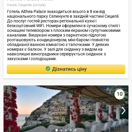
Італія,
Сицилія (острів)
Готель Althea Palace знаходиться всього в 8 км від
національного парку Селинунте в західній частині Сицилії.
До послуг гостей ресторан регіональної кухні і
безкоштовний WiFi. Номери оформлені в сучасному стилі і
оснащені телевізором з плоским екраном і супутниковими
каналами. Вишукані номери з паркетною підлогою
розташовують кондиціонером, міні-баром і повністю
обладнаної ванною кімнатою з тапочками. У деяких
номерах є балкон. У залі для сніданку з видом на
навколишні виноградники сервірується сніданок з
закусками і солодощами.
Дізнатись ціну
10