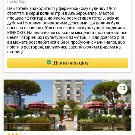
Італія,
Барі
Цей готель знаходиться у фермерському будинку 19-го
століття, в серці долини ітрій в Альберобелло. Маєток
площею 42 гектара, на якому розмістився готель, всіяне
дубами і старими оливковими деревами. Ця долина була
внесена в список об'єктів всесвітньої культурної спадщини
ЮНЕСКО. На величезній сільській місцевості розташувалося
безліч історичних і культурних пам'яток. Після довгого дня
ви можете розслабитися в барі, пробуючи смачні напої, або
поїсти в ресторані, милуючись захоплюючими видами на
околиці.
Дізнатись ціну
10
