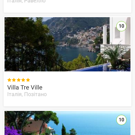
Італія, Равелло
10

Villa Tre Ville
Італія, Позітано
10