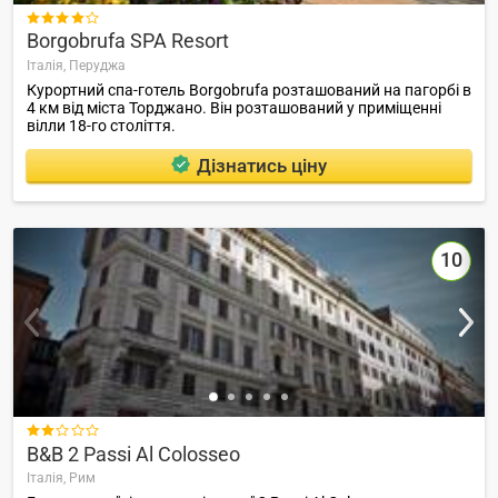

Borgobrufa SPA Resort
Італія,
Перуджа
Курортний спа-готель Borgobrufa розташований на пагорбі в
4 км від міста Торджано. Він розташований у приміщенні
вілли 18-го століття.
Дізнатись ціну
10

B&B 2 Passi Al Colosseo
Італія,
Рим