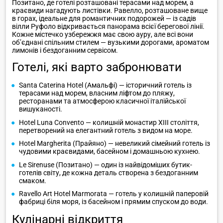
Позитано, де готелі розташовані терасами над морем, а
краєвиди нагадують листівки. Равелло, розташоване вище
в горах, ідеальне для романтичних подорожей — із садів
вілли Руфоло відкривається панорама всієї берегової лінії.
Кожне містечко узбережжя має свою ауру, але всі вони
об’єднані спільним стилем — вузькими дорогами, ароматом
лимонів і бездоганним сервісом.
Готелі, які варто забронювати
Santa Caterina Hotel (Амальфі) — історичний готель із
терасами над морем, власним ліфтом до пляжу,
ресторанами та атмосферою класичної італійської
вишуканості.
Hotel Luna Convento — колишній монастир XIII століття,
перетворений на елегантний готель з видом на море.
Hotel Margherita (Прайяно) — невеликий сімейний готель із
чудовими краєвидами, басейном і домашньою кухнею.
Le Sirenuse (Позитано) — один із найвідоміших бутик-
готелів світу, де кожна деталь створена з бездоганним
смаком.
Ravello Art Hotel Marmorata — готель у колишній паперовій
фабриці біля моря, із басейном і прямим спуском до води.
Кулінарні відкриття