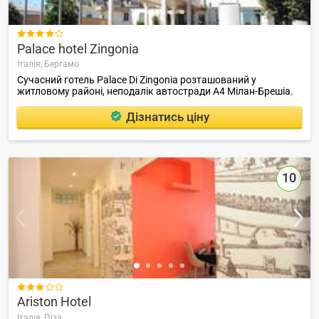

Palace hotel Zingonia
Італія,
Бергамо
Сучасний готель Palace Di Zingonia розташований у
житловому районі, неподалік автостради А4 Мілан-Брешіа.
Дізнатись ціну
10

Ariston Hotel
Італія,
Піза