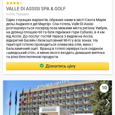

VALLE DI ASSISI SPA & GOLF
Італія,
Перуджа
Один з кращих варіантів, обраних нами в місті Санта Марія
дельї Анджелі е деї Мартірі. Спа-готель Valle Di Assisi
розташовується посеред поза межами міста регіону Умбрія,
на ділянці площею 60 га біля підніжжя гори Субазіо, в 4 км
від Ассізі. До послуг гостей тераса з видом на Ассізі,
відкритий басейн і безкоштовний Wi-Fi у всіх зонах. На
території готелю проводиться оливкова олія, вино і
бальзамічний оцет. Вранці в готелі сервірується сніданок
«шведський стіл», в меню якого входить домашня випічка
та різні безглютенові продукти.
Дізнатись ціну
10