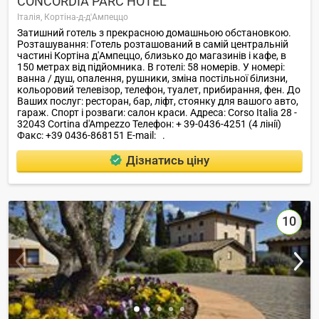
CONCORDIA PARC HOTEL
Італія,
Кортіна-д-д'Ампеццо
Затишний готель з прекрасною домашньою обстановкою.
Розташування: Готель розташований в самій центральній
частині Кортіна д'Ампеццо, близько до магазинів і кафе, в
150 метрах від підйомника. В готелі: 58 номерів. У номері:
ванна / душ, опалення, рушники, зміна постільної білизни,
кольоровий телевізор, телефон, туалет, прибирання, фен. До
Ваших послуг: ресторан, бар, ліфт, стоянку для вашого авто,
гараж. Спорт і розваги: салон краси. Адреса: Corso Italia 28 -
32043 Cortina d'Ampezzo Телефон: + 39-0436-4251 (4 лінії)
Факс: +39 0436-868151 E-mail: .
Дізнатись ціну
10