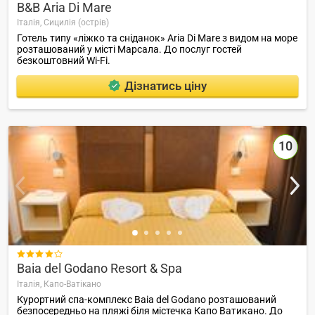
B&B Aria Di Mare
Італія,
Сицилія (острів)
Готель типу «ліжко та сніданок» Aria Di Mare з видом на море
розташований у місті Марсала. До послуг гостей
безкоштовний Wi-Fi.
Дізнатись ціну
10

Baia del Godano Resort & Spa
Італія,
Капо-Ватікано
Курортний спа-комплекс Baia del Godano розташований
безпосередньо на пляжі біля містечка Капо Ватикано. До