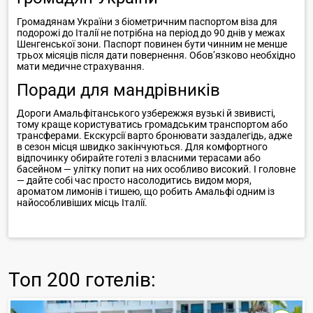
Громадянам України з біометричним паспортом віза для
подорожі до Італії не потрібна на період до 90 днів у межах
Шенгенської зони. Паспорт повинен бути чинним не менше
трьох місяців після дати повернення. Обов’язково необхідно
мати медичне страхування.
Поради для мандрівників
Дороги Амальфітанського узбережжя вузькі й звивисті,
тому краще користуватись громадським транспортом або
трансферами. Екскурсії варто бронювати заздалегідь, адже
в сезон місця швидко закінчуються. Для комфортного
відпочинку обирайте готелі з власними терасами або
басейном — улітку попит на них особливо високий. І головне
— дайте собі час просто насолодитись видом моря,
ароматом лимонів і тишею, що робить Амальфі одним із
найособливіших місць Італії.
Топ
200 готелів
: