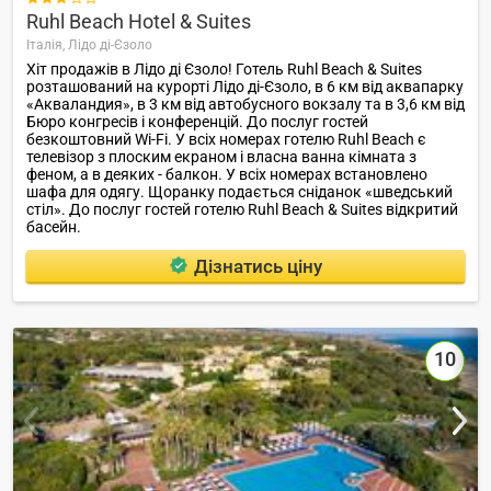
Ruhl Beach Hotel & Suites
Італія,
Лідо ді-Єзоло
Хіт продажів в Лідо ді Єзоло! Готель Ruhl Beach & Suites
розташований на курорті Лідо ді-Єзоло, в 6 км від аквапарку
«Акваландия», в 3 км від автобусного вокзалу та в 3,6 км від
Бюро конгресів і конференцій. До послуг гостей
безкоштовний Wi-Fi. У всіх номерах готелю Ruhl Beach є
телевізор з плоским екраном і власна ванна кімната з
феном, а в деяких - балкон. У всіх номерах встановлено
шафа для одягу. Щоранку подається сніданок «шведський
стіл». До послуг гостей готелю Ruhl Beach & Suites відкритий
басейн.
Дізнатись ціну
10