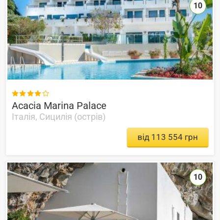
10

Acacia Marina Palace
Італія, Сицилія (острів)
від 113 554 грн
10