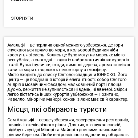
ЗГОРНУТИ
Амальфі — це перлина однойменного узбережжя, де гори
спускаються прямо до моря, а кольорові будинки ніби
«ростуть» зі скель. Колись це було могутнє морське місто-
республіка, а сьогодні — один із найромантичніших курортів
Італії. Вузькі вулички, сходи, лимонні дерева, аромати свіжої
кави та моря створюють неповторну атмосферу.
Місто входить до списку Світової спадщини ЮНЕСКО. Його
центр — це поєднання історії й елегантності: собор Святого
Андрія з мозаїчним фасадом, мальовничий порт і площа
Дуомо, де життя не зупиняється ні вдень, ні ввечері. Звідси
легко дістатись інших курортів узбережжя — Позитано,
Равелло, Мінорі чи Майорі, кожен із яких має свій характер.
Місця, які обирають туристи
Сам Амальфі — серце узбережжя, зосередження ресторанів,
пляжів і готелів різного рівня. Для тих, хто шукає спокій,
підійдуть сусідні Мінорі та Майорі з довшими пляжами й
рівним берегом. Любителі розкішного відпочинку обирають