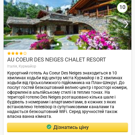
10

AU COEUR DES NEIGES CHALET RESORT
Італія,
Курмайор
Курортний готель Au Coeur Des Neiges знаходиться в 10
хвилинах ходьби від центру міста Курмайор і в 2 хвилинах
ходьби від гірськолижного підйомника на План-Шекруі. До
послуг гостей безкоштовний велнес-центр і просторі номери,
оформлені в альпійському стилі і в теплих тонах. На
території готелю Des Neiges розташовано кілька шале і
будівель з номерами і апартаментами, в кожних з яких
встановлено телевізор із супутниковими каналами та
надається безкоштовний WiFi. Серед зручностей також
власна ванна кімната.
Дізнатись ціну