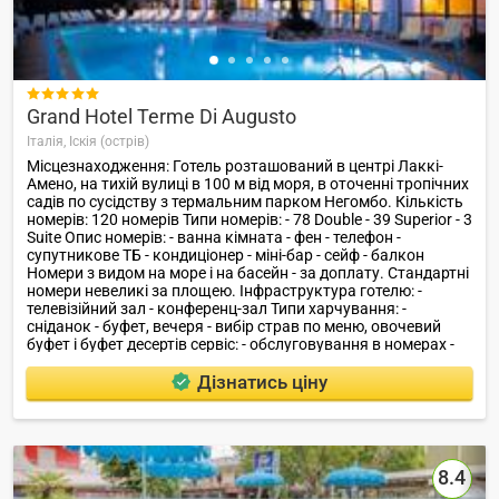

Grand Hotel Terme Di Augusto
Італія,
Іскія (острів)
Місцезнаходження: Готель розташований в центрі Лаккі-
Амено, на тихій вулиці в 100 м від моря, в оточенні тропічних
садів по сусідству з термальним парком Негомбо. Кількість
номерів: 120 номерів Типи номерів: - 78 Double - 39 Superior - 3
Suite Опис номерів: - ванна кімната - фен - телефон -
супутникове ТБ - кондиціонер - міні-бар - сейф - балкон
Номери з видом на море і на басейн - за доплату. Стандартні
номери невеликі за площею. Інфраструктура готелю: -
телевізійний зал - конференц-зал Типи харчування: -
сніданок - буфет, вечеря - вибір страв по меню, овочевий
буфет і буфет десертів сервіс: - обслуговування в номерах -
послуги хімчистки Розваги і спорт: - 2 відкритих термальних
басейну в саду і на терасі з видом на море - гідромасаж -
Дізнатись ціну
тренажерний зал - солярій - власне термальне відділення,
одне з кращих на острові, з центром краси і масою
оздоровляючих і косметичних процедур, сауна, критий
термальний басейн (36 ° С) Ресторани, бари: - ресторан з
витонченою італійської та міжнародної кухнею, - бар з
8.4
фортепіано пляж: Пляж зарезервований в термальному