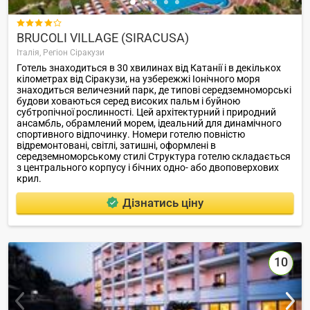

BRUCOLI VILLAGE (SIRACUSA)
Італія,
Регіон Сіракузи
Готель знаходиться в 30 хвилинах від Катанії і в декількох
кілометрах від Сіракузи, на узбережжі Іонічного моря
знаходиться величезний парк, де типові середземноморські
будови ховаються серед високих пальм і буйною
субтропічної рослинності. Цей архітектурний і природний
ансамбль, обрамлений морем, ідеальний для динамічного
спортивного відпочинку. Номери готелю повністю
відремонтовані, світлі, затишні, оформлені в
середземноморському стилі Структура готелю складається
з центрального корпусу і бічних одно- або двоповерхових
крил.
Дізнатись ціну
10