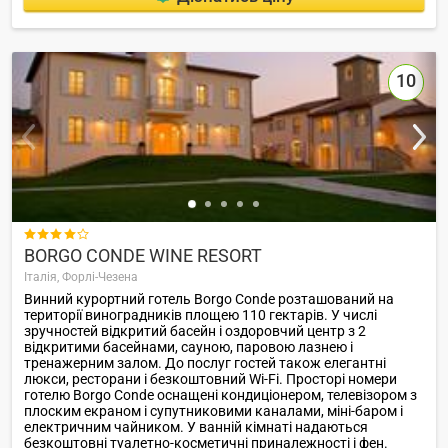
10

BORGO CONDE WINE RESORT
Італія,
Форлі-Чезена
Винний курортний готель Borgo Conde розташований на
території виноградників площею 110 гектарів. У числі
зручностей відкритий басейн і оздоровчий центр з 2
відкритими басейнами, сауною, паровою лазнею і
тренажерним залом. До послуг гостей також елегантні
люкси, ресторани і безкоштовний Wi-Fi. Просторі номери
готелю Borgo Conde оснащені кондиціонером, телевізором з
плоским екраном і супутниковими каналами, міні-баром і
електричним чайником. У ванній кімнаті надаються
безкоштовні туалетно-косметичні приналежності і фен.