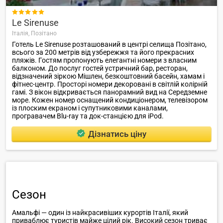

Le Sirenuse
Італія,
Позітано
Готель Le Sirenuse розташований в центрі селища Позітано,
всього за 200 метрів від узбережжя та його прекрасних
пляжів. Гостям пропонують елегантні номери з власним
балконом. До послуг гостей устричний бар, ресторан,
відзначений зіркою Мішлен, безкоштовний басейн, хамам і
фітнес-центр. Просторі номери декоровані в світлій колірній
гамі. З вікон відкривається панорамний вид на Середземне
море. Кожен номер оснащений кондиціонером, телевізором
із плоским екраном і супутниковими каналами,
програвачем Blu-ray та док-станцією для iPod.
Дізнатись ціну
Сезон
Амальфі — один із найкрасивіших курортів Італії, який
приваблює туристів майже цілий рік. Високий сезон триває