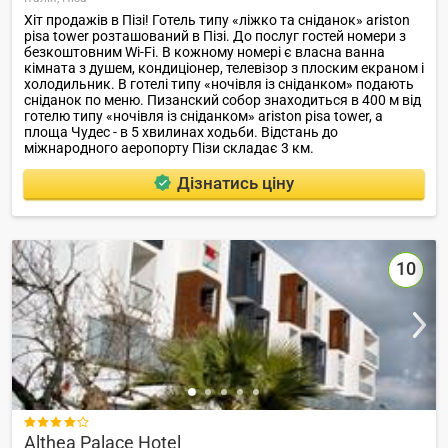
Хіт продажів в Пізі! Готель типу «ліжко та сніданок» ariston
pisa tower розташований в Пізі. До послуг гостей номери з
безкоштовним Wi-Fi. В кожному номері є власна ванна
кімната з душем, кондиціонер, телевізор з плоским екраном і
холодильник. В готелі типу «ночівля із сніданком» подають
сніданок по меню. Пизанский собор знаходиться в 400 м від
готелю типу «ночівля із сніданком» ariston pisa tower, а
площа Чудес - в 5 хвилинах ходьби. Відстань до
міжнародного аеропорту Пізи складає 3 км.
Дізнатись ціну
10

Althea Palace Hotel