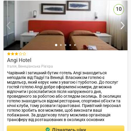
10

Angi Hotel
Італія,
Венеціанська Рів'єра
Чарівний і затишний бутик-готель Angi знаходиться
неподалік від Падуї та Венеції. Власником готелю є
модельєр, який керує ним з увагою і турботою. До послуг
гостей готелю Angi добре оформлені номери, де можна
відпочити і розслабитися після напруженого дня,
проведеного за роботою або оглядом околиць. В околицях
готелю знаходяться відомі ресторани, спортивні об'єкти та
нічні клуби, тому розваги гарантовані. Привітний персонал
готелю зробить все можливе, щоб виконати ваші
побажання. За додаткову плату можлива організація
трансферу від розташованих в околицях основних
залізничних вокзалів і аеропортів.
Дізнатись ціну