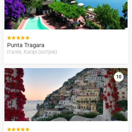

Punta Tragara
Італія, Капрі (острів)
10
