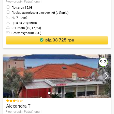
Чорногорія,
Рафаїловичі
Початок
15.08
Проїзд автобусом включений (з Львів)
На
7
ночей
Ціна за 2 туриста
DBL room (10, 17, 23)
Без харчування (RO)
від 38 725 грн
9.2

Alexandra T
Чорногорія,
Рафаїловичі