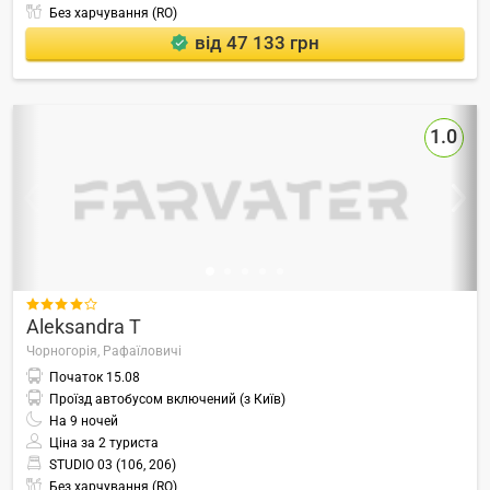
Без харчування (RO)
від 47 133 грн
1.0

Aleksandra T
Чорногорія,
Рафаїловичі
Початок
15.08
Проїзд автобусом включений (з Київ)
На
9
ночей
Ціна за 2 туриста
STUDIO 03 (106, 206)
Без харчування (RO)