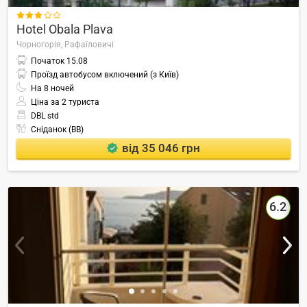

Hotel Obala Plava
Чорногорія,
Рафаїловичі
Початок
15.08
Проїзд автобусом включений (з Київ)
На
8
ночей
Ціна за 2 туриста
DBL std
Сніданок (BB)
від 35 046 грн
6.2