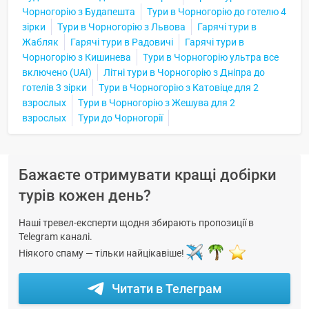
Чорногорію з Будапешта
Тури в Чорногорію до готелю 4
зірки
Тури в Чорногорію з Львова
Гарячі тури в
Жабляк
Гарячі тури в Радовичі
Гарячі тури в
Чорногорію з Кишинева
Тури в Чорногорію ультра все
включено (UAI)
Літні тури в Чорногорію з Дніпра до
готелів 3 зірки
Тури в Чорногорію з Катовіце для 2
взрослых
Тури в Чорногорію з Жешува для 2
взрослых
Тури до Чорногорії
Бажаєте отримувати кращі добірки
турів кожен день?
Наші тревел-експерти щодня збирають пропозиції в
Telegram каналі.
Ніякого спаму — тільки найцікавіше!
Читати в Телеграм