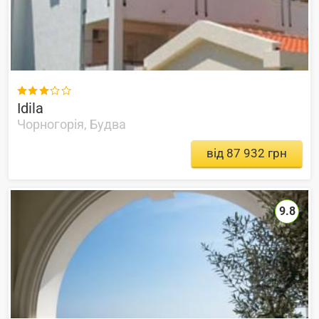

Idila
Чорногорія, Будва
від 87 932 грн
9.8