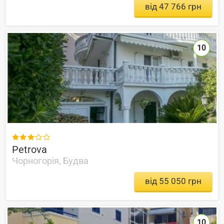
від 47 766 грн
10

Petrova
Чорногорія, Будва
від 55 050 грн
10