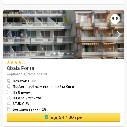
8.8

Obala Ponta
Чорногорія,
Рафаїловичі
Початок
15.08
Проїзд автобусом включений (з Київ)
На
8
ночей
Ціна за 2 туриста
STUDIO SV
Без харчування (RO)
від 54 100 грн