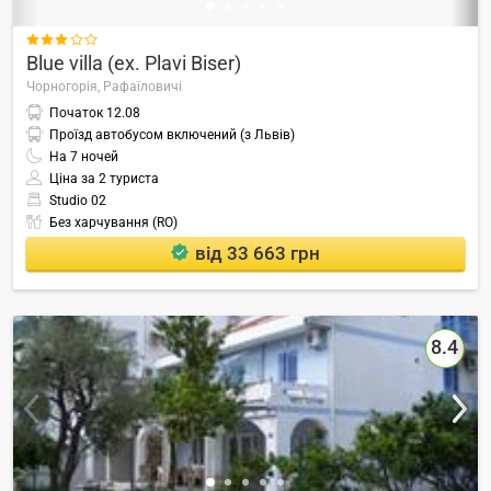

Blue villa (ex. Plavi Biser)
Чорногорія,
Рафаїловичі
Початок
12.08
Проїзд автобусом включений (з Львів)
На
7
ночей
Ціна за 2 туриста
Studio 02
Без харчування (RO)
від 33 663 грн
8.4