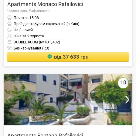
Apartments Monaco Rafailovici
Чорногорія,
Рафаїловичі
Початок
15.08
Проїзд автобусом включений (з Київ)
На
8
ночей
Ціна за 2 туриста
DOUBLE ROOM (№ 401, 402)
Без харчування (RO)
від 37 633 грн
10
Apartments Fontana Rafailovici