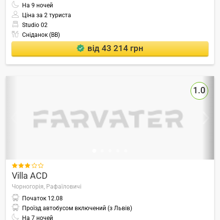
На
9
ночей
Ціна за 2 туриста
Studio 02
Сніданок (BB)
від 43 214 грн
1.0

Villa ACD
Чорногорія,
Рафаїловичі
Початок
12.08
Проїзд автобусом включений (з Львів)
На
7
ночей