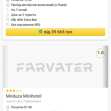
Початок
12.08
Проїзд автобусом включений (з Львів)
На
7
ночей
Ціна за 2 туриста
DBL With Extra Bed
Без харчування (RO)
від 39 665 грн
1.0

Meduza Minihotel
Чорногорія,
Рафаїловичі
Початок
07.08