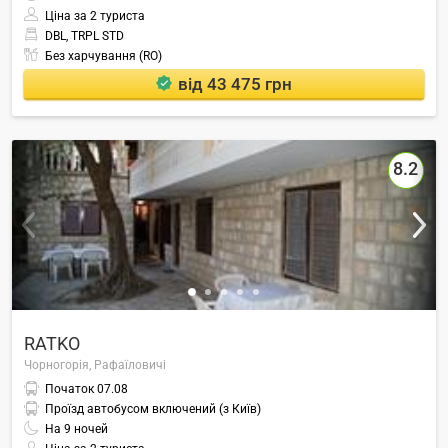
Ціна за 2 туриста
DBL, TRPL STD
Без харчування (RO)
від 43 475 грн
8.2
RATKO
Чорногорія,
Рафаїловичі
Початок
07.08
Проїзд автобусом включений (з Київ)
На
9
ночей