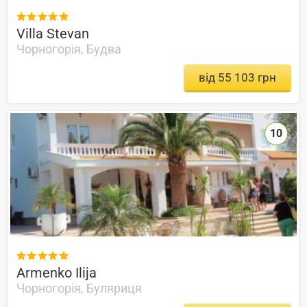

Villa Stevan
Чорногорія, Будва
від 55 103 грн
10

Armenko Ilija
Чорногорія, Буляриця