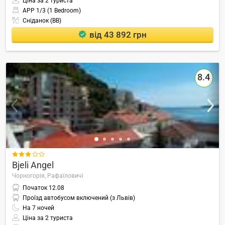
Ціна за 2 туриста
APP 1/3 (1 Bedroom)
Сніданок (BB)
від 43 892 грн
8.4

Bjeli Angel
Чорногорія,
Рафаїловичі
Початок
12.08
Проїзд автобусом включений (з Львів)
На
7
ночей
Ціна за 2 туриста