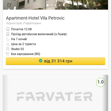
Apartment-Hotel Vila Petrovic
Чорногорія,
Рафаїловичі
Початок
12.08
Проїзд автобусом включений (з Львів)
На
7
ночей
Ціна за 2 туриста
Studio 02
Без харчування (RO)
від 31 314 грн
1.0