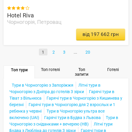

Hotel Riva
Чорногорія, Петровац
від 197 662 грн
1
2
3
20
Топ готелі
Топ
Готелі
Топ тури
запити
Тури в Чорногорію з Запоріжжя
Літні тури в
Чорногорію з Дніпра до готелів 3 зірки
Гарячі тури в
Тіват з Вільнюса
Гарячі тури в Чорногорію з Кишинева у
березні
Гарячі тури в Чорногорію для 2 взрослых и 1
ребенка у червні
Тури в Чорногорію ультра все
включено (UAI)
Гарячі тури в Будва з Львова
Тури в
Чорногорію з сніданками + вечерею (HB)
Літні тури
Будва з Любліна до готелів 3 зірки
Гарячі тури в