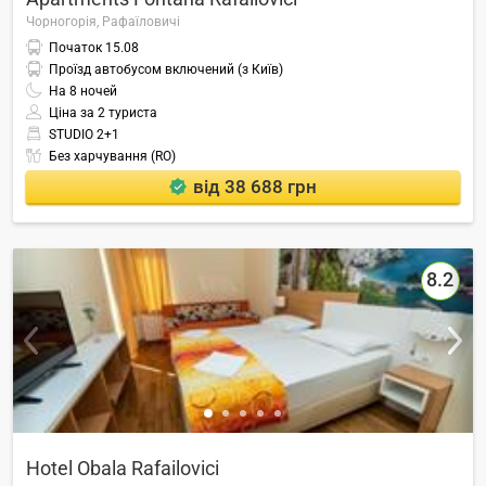
Чорногорія,
Рафаїловичі
Початок
15.08
Проїзд автобусом включений (з Київ)
На
8
ночей
Ціна за 2 туриста
STUDIO 2+1
Без харчування (RO)
від 38 688 грн
8.2
Hotel Obala Rafailovici