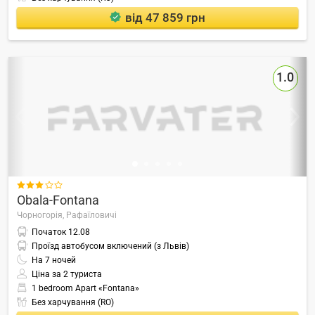
від 47 859 грн
1.0

Obala-Fontana
Чорногорія,
Рафаїловичі
Початок
12.08
Проїзд автобусом включений (з Львів)
На
7
ночей
Ціна за 2 туриста
1 bedroom Apart «Fontana»
Без харчування (RO)