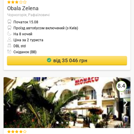

Obala Zelena
Чорногорія,
Рафаїловичі
Початок
15.08
Проїзд автобусом включений (з Київ)
На
8
ночей
Ціна за 2 туриста
DBL std
Сніданок (BB)
від 35 046 грн
8.4
