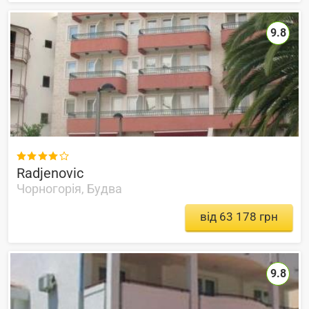
9.8

Radjenovic
Чорногорія, Будва
від 63 178 грн
9.8