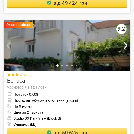
від 49 424 грн
Останні місця
9.2

Bonaca
Чорногорія,
Рафаїловичі
Початок
07.08
Проїзд автобусом включений (з Київ)
На
9
ночей
Ціна за 2 туриста
Studio 03 Park View (Block B)
Сніданок (BB)
від 50 625 грн