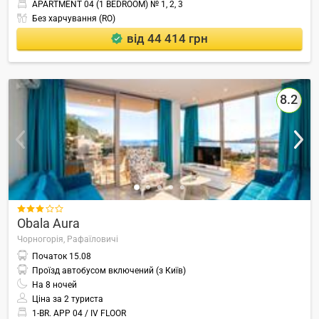
APARTMENT 04 (1 BEDROOM) № 1, 2, 3
Без харчування (RO)
від 44 414 грн
8.2

Obala Aura
Чорногорія,
Рафаїловичі
Початок
15.08
Проїзд автобусом включений (з Київ)
На
8
ночей
Ціна за 2 туриста
1-BR. APP 04 / IV FLOOR