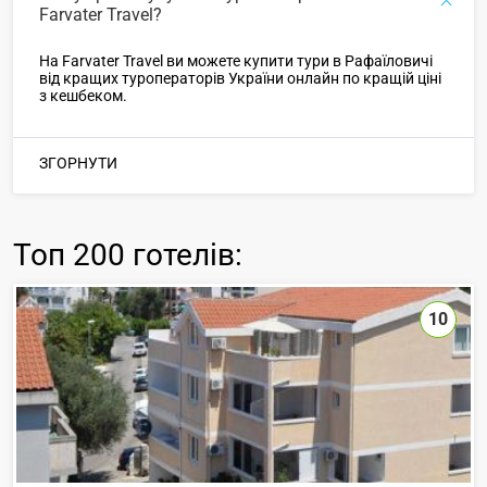
Farvater Travel?
На Farvater Travel ви можете купити тури в Рафаїловичі
від кращих туроператорів України онлайн по кращій ціні
з кешбеком.
ЗГОРНУТИ
Топ
200 готелів
:
10