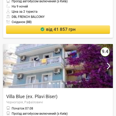
Проїзд автобусом включений (з Київ)
На
9
ночей
Ціна за 2 туриста
DBL FRENCH BALCONY
Сніданок (BB)
від 41 857 грн
9.4
Villa Blue (ex. Plavi Biser)
Чорногорія,
Рафаїловичі
Початок
07.08
Проїзд автобусом включений (з Київ)