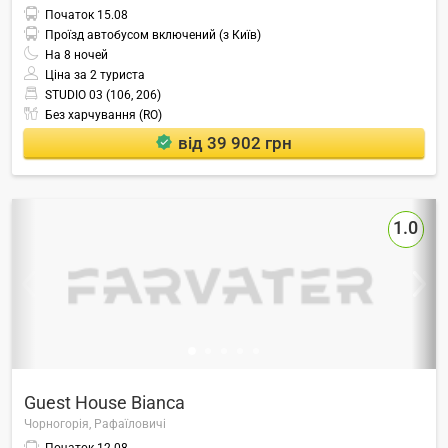
Початок
15.08
Проїзд автобусом включений (з Київ)
На
8
ночей
Ціна за 2 туриста
STUDIO 03 (106, 206)
Без харчування (RO)
від 39 902 грн
1.0
Guest House Bianca
Чорногорія,
Рафаїловичі