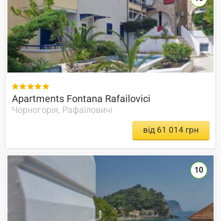

Apartments Fontana Rafailovici
Чорногорія, Рафаїловичі
від 61 014 грн
10