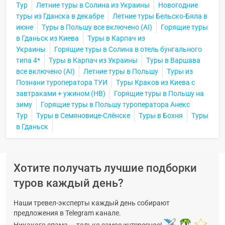
Тур
Летние туры в Солина из Украины
Новогодние
туры из Гданска в декабре
Летние туры Бельско-Бяла в
июне
Туры в Польшу все включено (AI)
Горящие туры
в Гданьск из Киева
Туры в Карпач из
Украины
Горящие туры в Солина в отель бунгального
типа 4*
Туры в Карпач из Украины
Туры в Варшава
все включено (AI)
Летние туры в Польшу
Туры из
Познани туроператора ТУИ
Туры Краков из Киева с
завтраками + ужином (HB)
Горящие туры в Польшу на
зиму
Горящие туры в Польшу туроператора Анекс
Тур
Туры в Семяновице-Слёнске
Туры в Бохня
Туры
в Гданьск
Хотите получать лучшие подборки
туров каждый день?
Наши тревел-эксперты каждый день собирают
предложения в Telegram канале.