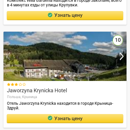
Комплекс Willa Gardenia находится в городе Закопане, всего
в 4 минутах езды от улицы Крупувки.
Узнать цену
10

Jaworzyna Krynicka Hotel
Польша,
Крыница
Отель Jaworzyna Krynicka находится в городе Крыница-
Здруй.
Узнать цену