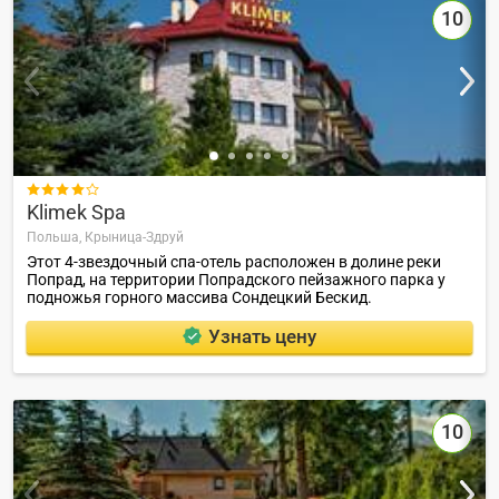
10

Klimek Spa
Польша,
Крыница-Здруй
Этот 4-звездочный спа-отель расположен в долине реки
Попрад, на территории Попрадского пейзажного парка у
подножья горного массива Сондецкий Бескид.
Узнать цену
10