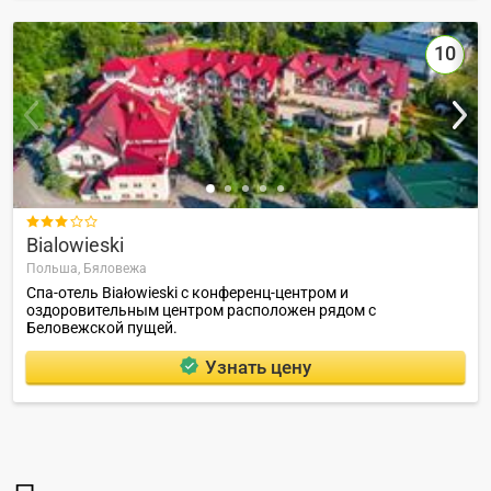
10

Bialowieski
Польша,
Бяловежа
Спа-отель Białowieski с конференц-центром и
оздоровительным центром расположен рядом с
Беловежской пущей.
Узнать цену