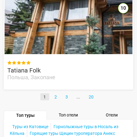
10

Tatiana Folk
Польша, Закопане
1
2
3
20
Топ отели
Отели
Топ туры
Туры из Катовице
Горнолыжные туры в Носаль из
Кёльна
Горящие туры Щецин туроператора Анекс