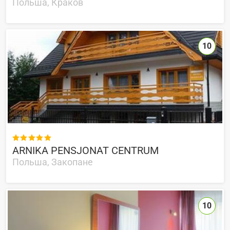
Польша, Краков
10

ARNIKA PENSJONAT CENTRUM
Польша, Закопане
10