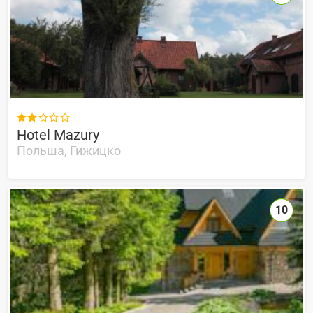

Hotel Mazury
Польша, Гижицко
10