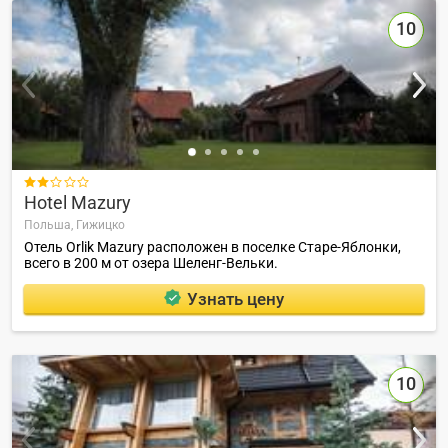
10

Hotel Mazury
Польша,
Гижицко
Отель Orlik Mazury расположен в поселке Старе-Яблонки,
всего в 200 м от озера Шеленг-Вельки.
Узнать цену
10