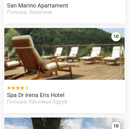
San Marino Apartament
Польша, Закопане
10

Spa Dr Irena Eris Hotel
Польша, Крыница-Здруй
10