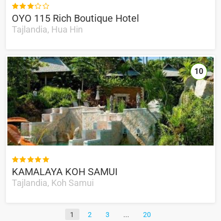

OYO 115 Rich Boutique Hotel
Tajlandia, Hua Hin
10

KAMALAYA KOH SAMUI
Tajlandia, Koh Samui
1
2
3
20