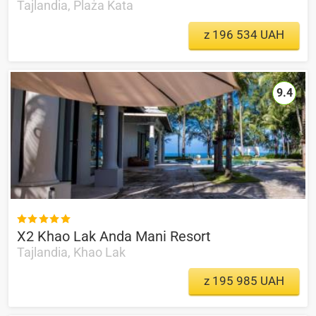
Tajlandia, Plaża Kata
z 196 534 UAH
9.4

X2 Khao Lak Anda Mani Resort
Tajlandia, Khao Lak
z 195 985 UAH