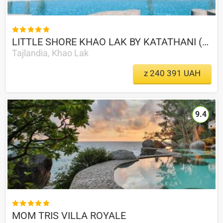

LITTLE SHORE KHAO LAK BY KATATHANI (THE)
Tajlandia, Khao Lak
z 240 391 UAH
9.4

MOM TRIS VILLA ROYALE