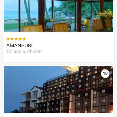

AMANPURI
Tajlandia, Phuket
10