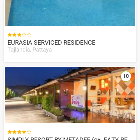

EURASIA SERVICED RESIDENCE
Tajlandia, Pattaya
10

SIMPLY RESORT BY METADEE (ex. EAZY RESORT)