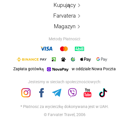
Kupujący
Farvatera
Magazyn
Metody Płatności:
Zapłata gotówką
w oddziale Nowa Poczta
Jesteśmy w sieciach społecznościowych:
* Płatność za wycieczkę dokonywana jest w UAH.
© Farvater Travel, 2006