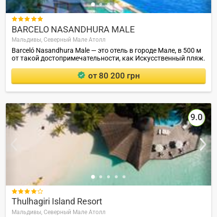

BARCELO NASANDHURA MALE
Мальдивы,
Северный Мале Атолл
Barceló Nasandhura Male — это отель в городе Мале, в 500 м
от такой достопримечательности, как Искусственный пляж.
от 80 200 грн
9.0

Thulhagiri Island Resort
Мальдивы,
Северный Мале Атолл