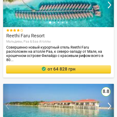

Reethi Faru Resort
Мальдивы,
Раа & Баа Атоллы
Совершенно новый курортный отель Reethi Faru
расположен на атолле Раа, к северо-западу от Мале, на
крошечном острове Филайдо с красивым рифом всего в
80...
от 64 828 грн
8.8