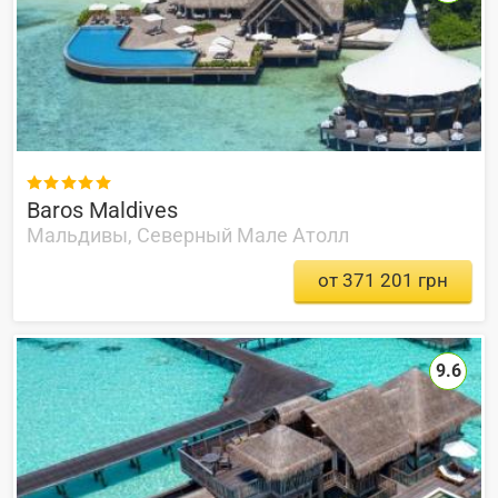

Baros Maldives
Мальдивы, Северный Мале Атолл
от 371 201 грн
9.6