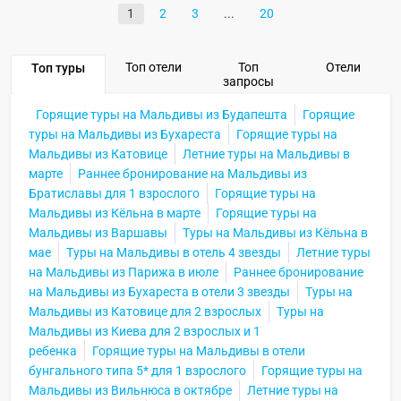
1
2
3
20
Топ отели
Топ
Отели
Топ туры
запросы
Горящие туры на Мальдивы из Будапешта
Горящие
туры на Мальдивы из Бухареста
Горящие туры на
Мальдивы из Катовице
Летние туры на Мальдивы в
марте
Раннее бронирование на Мальдивы из
Братиславы для 1 взрослого
Горящие туры на
Мальдивы из Кёльна в марте
Горящие туры на
Мальдивы из Варшавы
Туры на Мальдивы из Кёльна в
мае
Туры на Мальдивы в отель 4 звезды
Летние туры
на Мальдивы из Парижа в июле
Раннее бронирование
на Мальдивы из Бухареста в отели 3 звезды
Туры на
Мальдивы из Катовице для 2 взрослых
Туры на
Мальдивы из Киева для 2 взрослых и 1
ребенка
Горящие туры на Мальдивы в отели
бунгального типа 5* для 1 взрослого
Горящие туры на
Мальдивы из Вильнюса в октябре
Летние туры на