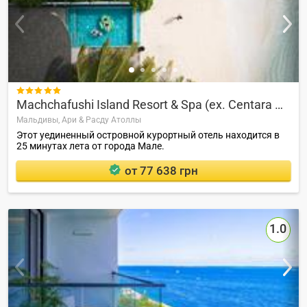

Machchafushi Island Resort & Spa (ex. Centara Grand Island)
Мальдивы,
Ари & Расду Атоллы
Этот уединенный островной курортный отель находится в
25 минутах лета от города Мале.
от 77 638 грн
1.0