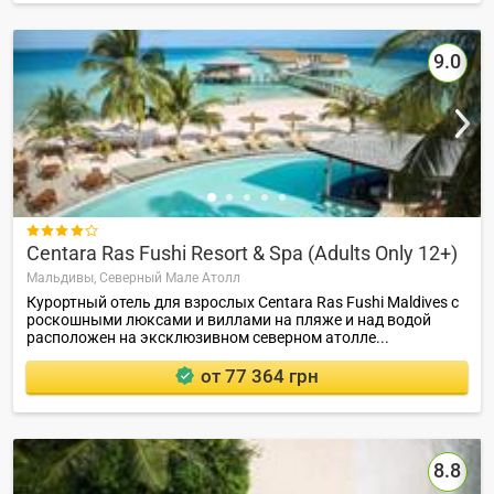
9.0

Centara Ras Fushi Resort & Spa (Adults Only 12+)
Мальдивы,
Северный Мале Атолл
Курортный отель для взрослых Centara Ras Fushi Maldives с
роскошными люксами и виллами на пляже и над водой
расположен на эксклюзивном северном атолле...
от 77 364 грн
8.8