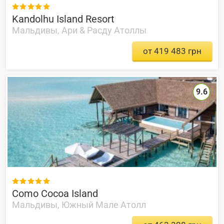

Kandolhu Island Resort
Мальдивы, Ари & Расду Атоллы
от 419 483 грн
9.6

Como Cocoa Island
Мальдивы, Южный Мале Атолл