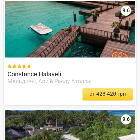
9.6

Constance Halaveli
Мальдивы, Ари & Расду Атоллы
от 423 420 грн
9.6