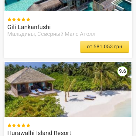

Gili Lankanfushi
Мальдивы, Северный Мале Атолл
от 581 053 грн
9.6

Hurawalhi Island Resort