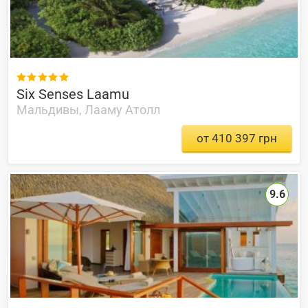

Six Senses Laamu
Мальдивы, Лааму Атолл
от 410 397 грн
9.6