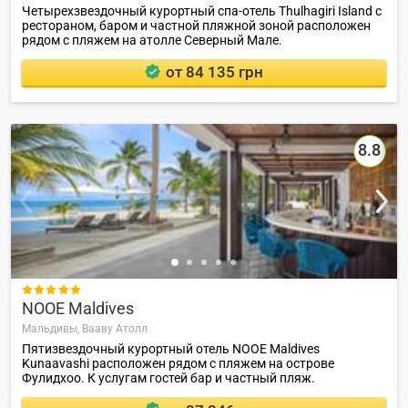
Четырехзвездочный курортный спа-отель Thulhagiri Island с
рестораном, баром и частной пляжной зоной расположен
рядом с пляжем на атолле Северный Мале.
от 84 135 грн
8.8

NOOE Maldives
Мальдивы,
Вааву Атолл
Пятизвездочный курортный отель NOOE Maldives
Kunaavashi расположен рядом с пляжем на острове
Фулидхоо. К услугам гостей бар и частный пляж.