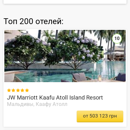
Топ
200 отелей
:
10

JW Marriott Kaafu Atoll Island Resort
Мальдивы, Каафу Атолл
от 503 123 грн