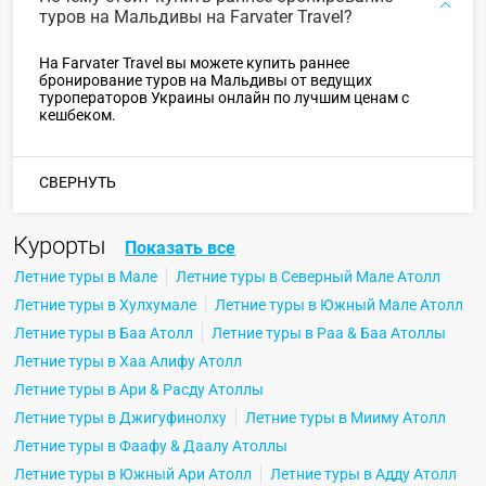
туров на Мальдивы на Farvater Travel?
На Farvater Travel вы можете купить раннее
бронирование туров на Мальдивы от ведущих
туроператоров Украины онлайн по лучшим ценам с
кешбеком.
СВЕРНУТЬ
Курорты
Показать все
Летние туры в Мале
Летние туры в Северный Мале Атолл
Летние туры в Хулхумале
Летние туры в Южный Мале Атолл
Летние туры в Баа Атолл
Летние туры в Раа & Баа Атоллы
Летние туры в Хаа Алифу Атолл
Летние туры в Ари & Расду Атоллы
Летние туры в Джигуфинолху
Летние туры в Мииму Атолл
Летние туры в Фаафу & Даалу Атоллы
Летние туры в Южный Ари Атолл
Летние туры в Адду Атолл