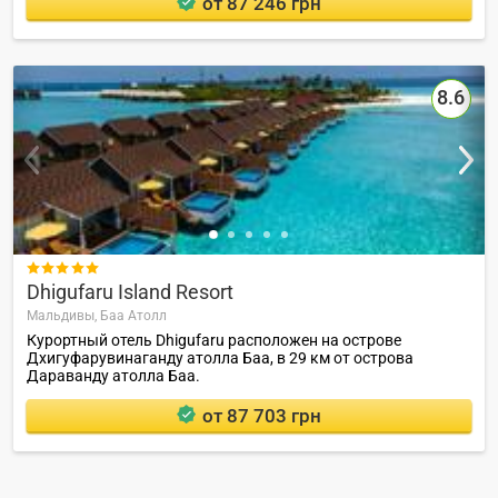
от 87 246 грн
8.6

Dhigufaru Island Resort
Мальдивы,
Баа Атолл
Курортный отель Dhigufaru расположен на острове
Дхигуфарувинаганду атолла Баа, в 29 км от острова
Дараванду атолла Баа.
от 87 703 грн