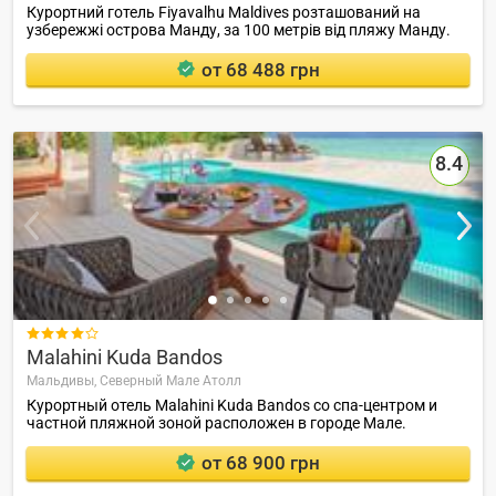
Курортний готель Fiyavalhu Maldives розташований на
узбережжі острова Манду, за 100 метрів від пляжу Манду.
от 68 488 грн
8.4

Malahini Kuda Bandos
Мальдивы,
Северный Мале Атолл
Курортный отель Malahini Kuda Bandos со спа-центром и
частной пляжной зоной расположен в городе Мале.
от 68 900 грн