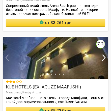
Мальдивы,
Южный Мале Атолл
Современный тихий отель Arena Beach расположен вдоль
береговой линии острова Маафуши. На всей территории
отеля, включая номера, работает бесплатный Wi-Fi.
от 33 261 грн
7.2

KUE HOTELS (EX. AQUZZ MAAFUSHI)
Мальдивы,
Каафу Атолл
Kue Hotel Maafushi — это отель в городе Маафуши, в 800 м от
такой достопримечательности, как Пляж Бикини.
от 35 228 грн