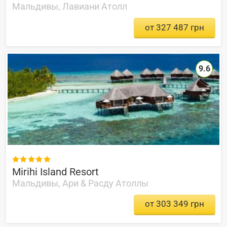
Мальдивы, Лавиани Атолл
от 327 487 грн
9.6

Mirihi Island Resort
Мальдивы, Ари & Расду Атоллы
от 303 349 грн