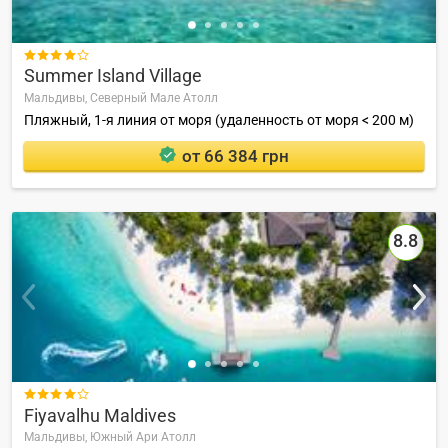

Summer Island Village
Мальдивы,
Северный Мале Атолл
Пляжный, 1-я линия от моря (удаленность от моря < 200 м)
от 66 384 грн
8.8

Fiyavalhu Maldives
Мальдивы,
Южный Ари Атолл