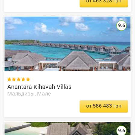
от 463 328 грн
9.6

Anantara Kihavah Villas
Мальдивы, Мале
от 586 483 грн
9.6