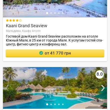

Kaani Grand Seaview
Мальдивы,
Каафу Атолл
Гостевой дом Kaani Grand Seaview расположен на атолле
Южный Мале, в 25 км от города Мале. К услугам гостей спа-
центр, фитнес-центр и конференц-зал.
от 41 770 грн
8.0