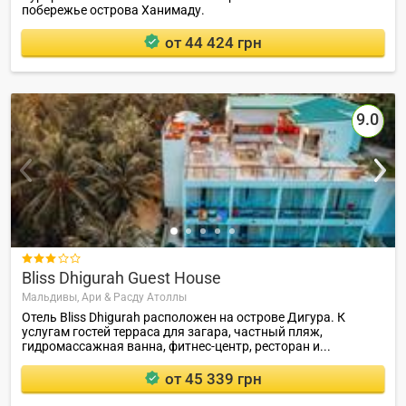
побережье острова Ханимаду.
от 44 424 грн
9.0

Bliss Dhigurah Guest House
Мальдивы,
Ари & Расду Атоллы
Отель Bliss Dhigurah расположен на острове Дигура. К
услугам гостей терраса для загара, частный пляж,
гидромассажная ванна , фитнес-центр, ресторан и...
от 45 339 грн