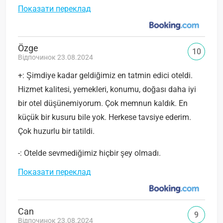
Показати переклад
Özge
10
Відпочинок 23.08.2024
+: Şimdiye kadar geldiğimiz en tatmin edici oteldi.
Hizmet kalitesi, yemekleri, konumu, doğası daha iyi
bir otel düşünemiyorum. Çok memnun kaldık. En
küçük bir kusuru bile yok. Herkese tavsiye ederim.
Çok huzurlu bir tatildi.
-: Otelde sevmediğimiz hiçbir şey olmadı.
Показати переклад
Can
9
Відпочинок 23.08.2024