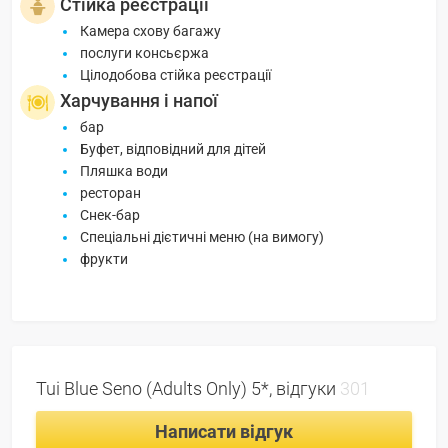
Стійка реєстрації
Камера схову багажу
послуги консьєржа
Цілодобова стійка реєстрації
Харчування і напої
бар
Буфет, відповідний для дітей
Пляшка води
ресторан
Снек-бар
Спеціальні дієтичні меню (на вимогу)
фрукти
Tui Blue Seno (Adults Only) 5*, відгуки
301
Написати відгук