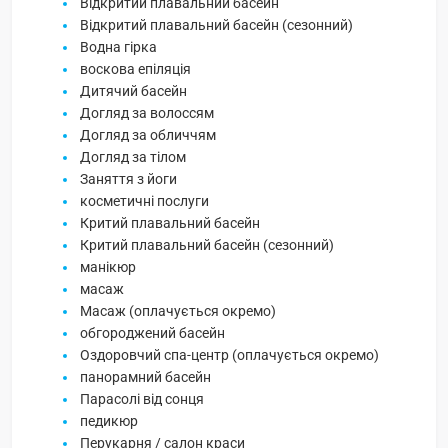
Відкритий плавальний басейн
Відкритий плавальний басейн (сезонний)
Водна гірка
воскова епіляція
Дитячий басейн
Догляд за волоссям
Догляд за обличчям
Догляд за тілом
Заняття з йоги
косметичні послуги
Критий плавальний басейн
Критий плавальний басейн (сезонний)
манікюр
масаж
Масаж (оплачується окремо)
обгороджений басейн
Оздоровчий спа-центр (оплачується окремо)
панорамний басейн
Парасолі від сонця
педикюр
Перукарня / салон краси