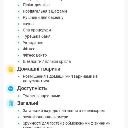
Пілінг для тіла
Роздягальня з шафами
Рушники для басейну
сауна
Спа процедури
Турецька баня
Укладання
Фітнес
Фітнес центр
Шезлонги / пляжні крісла
Домашні тварини
Розміщення з домашніми тваринами не
допускається.
Доступність
Туалет з поручнями
Загальні
Загальний лаундж / вітальня з телевізором
звукоізольовані номери
Зручності для гостей з обмеженими фізичними
можливостями