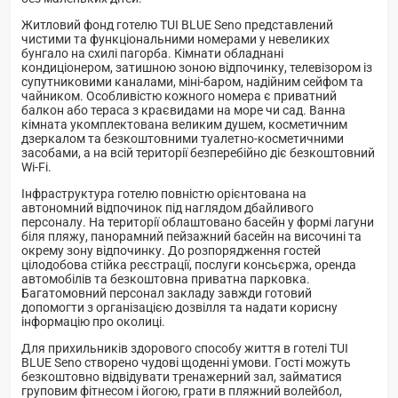
Житловий фонд готелю TUI BLUE Seno представлений
чистими та функціональними номерами у невеликих
бунгало на схилі пагорба. Кімнати обладнані
кондиціонером, затишною зоною відпочинку, телевізором із
супутниковими каналами, міні-баром, надійним сейфом та
чайником. Особливістю кожного номера є приватний
балкон або тераса з краєвидами на море чи сад. Ванна
кімната укомплектована великим душем, косметичним
дзеркалом та безкоштовними туалетно-косметичними
засобами, а на всій території безперебійно діє безкоштовний
Wi-Fi.
Інфраструктура готелю повністю орієнтована на
автономний відпочинок під наглядом дбайливого
персоналу. На території облаштовано басейн у формі лагуни
біля пляжу, панорамний пейзажний басейн на височині та
окрему зону відпочинку. До розпорядження гостей
цілодобова стійка реєстрації, послуги консьєржа, оренда
автомобілів та безкоштовна приватна парковка.
Багатомовний персонал закладу завжди готовий
допомогти з організацією дозвілля та надати корисну
інформацію про околиці.
Для прихильників здорового способу життя в готелі TUI
BLUE Seno створено чудові щоденні умови. Гості можуть
безкоштовно відвідувати тренажерний зал, займатися
груповим фітнесом і йогою, грати в пляжний волейбол,