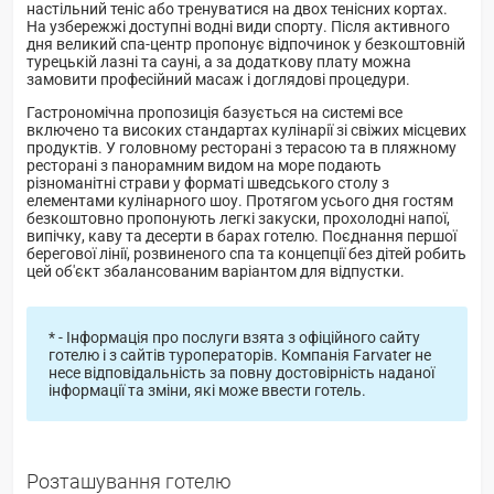
настільний теніс або тренуватися на двох тенісних кортах.
На узбережжі доступні водні види спорту. Після активного
дня великий спа-центр пропонує відпочинок у безкоштовній
турецькій лазні та сауні, а за додаткову плату можна
замовити професійний масаж і доглядові процедури.
Гастрономічна пропозиція базується на системі все
включено та високих стандартах кулінарії зі свіжих місцевих
продуктів. У головному ресторані з терасою та в пляжному
ресторані з панорамним видом на море подають
різноманітні страви у форматі шведського столу з
елементами кулінарного шоу. Протягом усього дня гостям
безкоштовно пропонують легкі закуски, прохолодні напої,
випічку, каву та десерти в барах готелю. Поєднання першої
берегової лінії, розвиненого спа та концепції без дітей робить
цей об'єкт збалансованим варіантом для відпустки.
* - Інформація про послуги взята з офіційного сайту
готелю і з сайтів туроператорів. Компанія Farvater не
несе відповідальність за повну достовірність наданої
інформації та зміни, які може ввести готель.
Розташування готелю