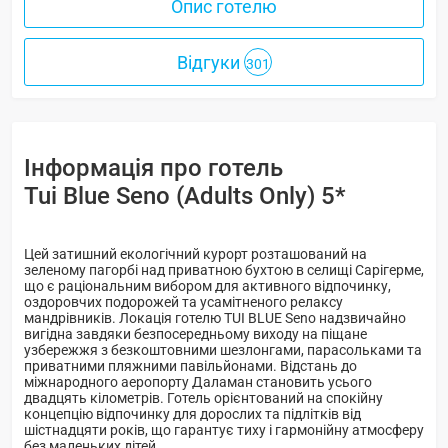
Опис готелю
Відгуки
301
Інформація про готель
Tui Blue Seno (Adults Only) 5*
Цей затишний екологічний курорт розташований на
зеленому пагорбі над приватною бухтою в селищі Сарігерме,
що є раціональним вибором для активного відпочинку,
оздоровчих подорожей та усамітненого релаксу
мандрівників. Локація готелю TUI BLUE Seno надзвичайно
вигідна завдяки безпосередньому виходу на піщане
узбережжя з безкоштовними шезлонгами, парасольками та
приватними пляжними павільйонами. Відстань до
міжнародного аеропорту Даламан становить усього
двадцять кілометрів. Готель орієнтований на спокійну
концепцію відпочинку для дорослих та підлітків від
шістнадцяти років, що гарантує тиху і гармонійну атмосферу
без маленьких дітей.