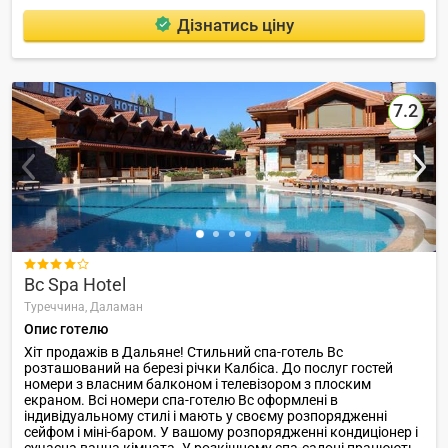
Дізнатись ціну
7.2

Bc Spa Hotel
Туреччина,
Даламан
Опис готелю
Хіт продажів в Дальяне! Стильний спа-готель Bc
розташований на березі річки Калбіса. До послуг гостей
номери з власним балконом і телевізором з плоским
екраном. Всі номери спа-готелю Bc оформлені в
індивідуальному стилі і мають у своєму розпорядженні
сейфом і міні-баром. У вашому розпорядженні кондиціонер і
сучасна ванна кімната. У розкішному спа-салоні працюють