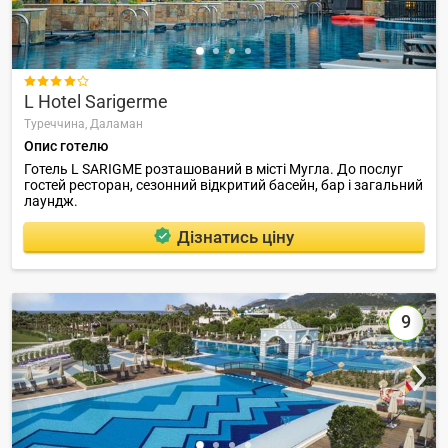

L Hotel Sarigerme
Туреччина,
Даламан
Опис готелю
Готель L SARIGME розташований в місті Мугла. До послуг
гостей ресторан, сезонний відкритий басейн, бар і загальний
лаундж.
Дізнатись ціну
9