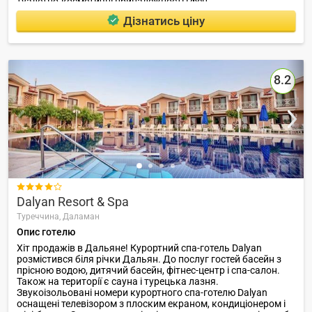
туалетно-косметичні приналежності і фен.
Дізнатись ціну
8.2

Dalyan Resort & Spa
Туреччина,
Даламан
Опис готелю
Хіт продажів в Дальяне! Курортний спа-готель Dalyan
розмістився біля річки Дальян. До послуг гостей басейн з
прісною водою, дитячий басейн, фітнес-центр і спа-салон.
Також на території є сауна і турецька лазня.
Звукоізольовані номери курортного спа-готелю Dalyan
оснащені телевізором з плоским екраном, кондиціонером і