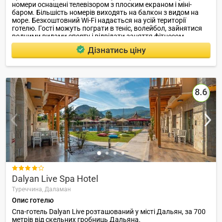
номери оснащені телевізором з плоским екраном і міні-
баром. Більшість номерів виходять на балкон з видом на
море. Безкоштовний Wi-Fi надається на усій території
готелю. Гості можуть пограти в теніс, волейбол, зайнятися
водними видами спорту і відвідати заняття фітнесом.
Дізнатись ціну
8.6

Dalyan Live Spa Hotel
Туреччина,
Даламан
Опис готелю
Спа-готель Dalyan Live розташований у місті Дальян, за 700
метрів від скельних гробниць Дальяна.