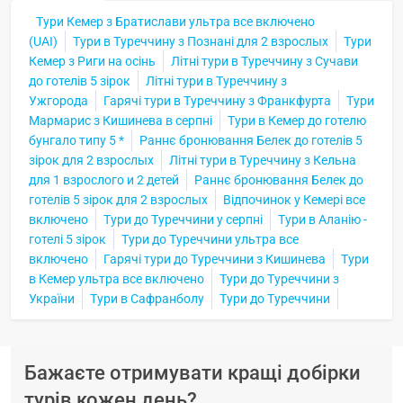
Тури Кемер з Братислави ультра все включено
(UAI)
Тури в Туреччину з Познані для 2 взрослых
Тури
Кемер з Риги на осінь
Літні тури в Туреччину з Сучави
до готелів 5 зірок
Літні тури в Туреччину з
Ужгорода
Гарячі тури в Туреччину з Франкфурта
Тури
Мармарис з Кишинева в серпні
Тури в Кемер до готелю
бунгало типу 5 *
Раннє бронювання Белек до готелів 5
зірок для 2 взрослых
Літні тури в Туреччину з Кельна
для 1 взрослого и 2 детей
Раннє бронювання Белек до
готелів 5 зірок для 2 взрослых
Відпочинок у Кемері все
включено
Тури до Туреччини у серпні
Тури в Аланію -
готелі 5 зірок
Тури до Туреччини ультра все
включено
Гарячі тури до Туреччини з Кишинева
Тури
в Кемер ультра все включено
Тури до Туреччини з
України
Тури в Сафранболу
Тури до Туреччини
Бажаєте отримувати кращі добірки
турів кожен день?