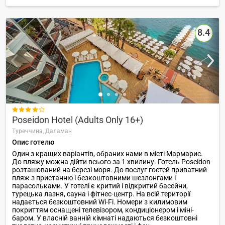
8.4

Poseidon Hotel (Adults Only 16+)
Туреччина,
Даламан
Опис готелю
Один з кращих варіантів, обраних нами в місті Мармарис.
До пляжу можна дійти всього за 1 хвилину. Готель Poseidon
розташований на березі моря. До послуг гостей приватний
пляж з пристанню і безкоштовними шезлонгами і
парасольками. У готелі є критий і відкритий басейни,
турецька лазня, сауна і фітнес-центр. На всій території
надається безкоштовний Wi-Fi. Номери з килимовим
покриттям оснащені телевізором, кондиціонером і міні-
баром. У власній ванній кімнаті надаються безкоштовні