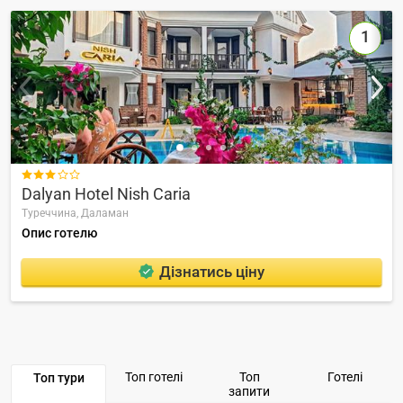
1

Dalyan Hotel Nish Caria
Туреччина,
Даламан
Опис готелю
Дізнатись ціну
Топ готелі
Топ
Готелі
Топ тури
запити