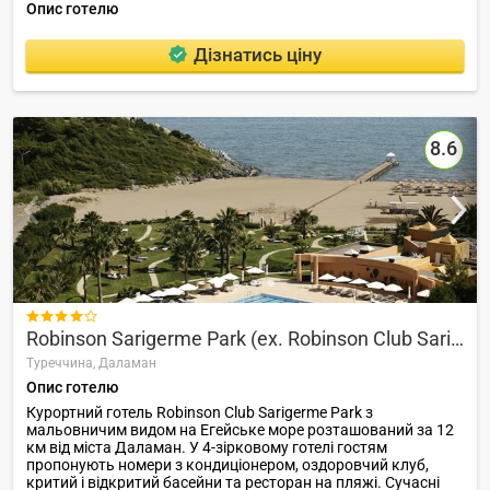
Опис готелю
Дізнатись ціну
8.6

Robinson Sarigerme Park (ex. Robinson Club Sarigerme Park)
Туреччина,
Даламан
Опис готелю
Курортний готель Robinson Club Sarigerme Park з
мальовничим видом на Егейське море розташований за 12
км від міста Даламан. У 4-зірковому готелі гостям
пропонують номери з кондиціонером, оздоровчий клуб,
критий і відкритий басейни та ресторан на пляжі. Сучасні