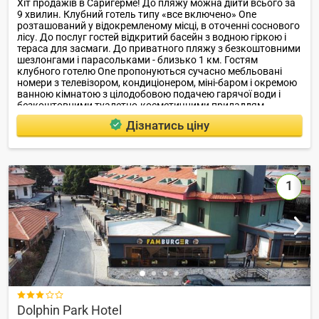
Хіт продажів в Саригерме! До пляжу можна дійти всього за
9 хвилин. Клубний готель типу «все включено» One
розташований у відокремленому місці, в оточенні соснового
лісу. До послуг гостей відкритий басейн з водною гіркою і
тераса для засмаги. До приватного пляжу з безкоштовними
шезлонгами і парасольками - близько 1 км. Гостям
клубного готелю One пропонуються сучасно мебльовані
номери з телевізором, кондиціонером, міні-баром і окремою
ванною кімнатою з цілодобовою подачею гарячої води і
безкоштовними туалетно-косметичними приладдям.
Дізнатись ціну
1

Dolphin Park Hotel