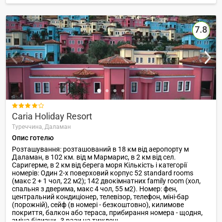
7.8

Caria Holiday Resort
Туреччина,
Даламан
Опис готелю
Розташування: розташований в 18 км від аеропорту м
Даламан, в 102 км. від м Мармарис, в 2 км від сел.
Саригерме, в 2 км від берега моря Кількість і категорії
номерів: Один 2-х поверховий корпус 52 standard rooms
(макс 2 + 1 чол, 22 м2); 142 двокімнатних family room (хол,
спальня з дверима, макс 4 чол, 55 м2). Номер: фен,
центральний кондиціонер, телевізор, телефон, міні-бар
(порожній), сейф (в номері - безкоштовно), килимове
покриття, балкон або тераса, прибирання номера - щодня,
зміна білизни 3 рази на тиждень.