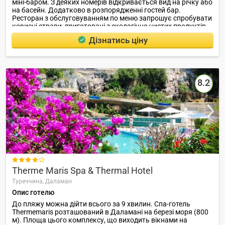
міні-баром. З деяких номерів відкривається вид на річку або
на басейн. Додатково в розпорядженні гостей бар.
Ресторан з обслуговуванням по меню запрошує спробувати
корисні страви, приготовані з екологічно чистих продуктів.
Дізнатись ціну
8.2

Therme Maris Spa & Thermal Hotel
Туреччина,
Даламан
Опис готелю
До пляжу можна дійти всього за 9 хвилин. Спа-готель
Thermemaris розташований в Даламані на березі моря (800
м). Площа цього комплексу, що виходить вікнами на