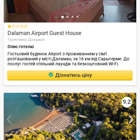

Dalaman Airport Guest House
Туреччина,
Даламан
Опис готелю
Гостьовий будинок Airport з проживанням у сім'ї
розташований у місті Даламан, за 16 км від Сарыгерме. До
послуг гостей спільний лаундж та безкоштовний Wi-Fi.
Дізнатись ціну
9.2