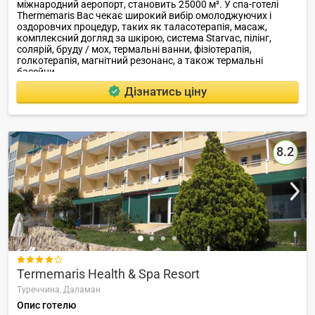
міжнародний аеропорт, становить 25000 м². У спа-готелі
Thermemaris Вас чекає широкий вибір омолоджуючих і
оздоровчих процедур, таких як таласотерапія, масаж,
комплексний догляд за шкірою, система Starvac, пілінг,
солярій, бруду / мох, термальні ванни, фізіотерапія,
голкотерапія, магнітний резонанс, а також термальні
басейни .
Дізнатись ціну
8.2

Termemaris Health & Spa Resort
Туреччина,
Даламан
Опис готелю