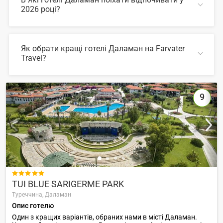
2026 році?
У 2026 році популярні такі готелі Даламан:
Як обрати кращі готелі Даламан на Farvater
Travel?
ЗГОРНУТИ
Для вибору відповідного готелю ви можете
скористатись зручним пошуком по сайту, також на
Farvater Travel ви знайдете безліч фото готелів та
9
відгуків про кращі готелі Даламан
ЗГОРНУТИ

TUI BLUE SARIGERME PARK
Туреччина,
Даламан
Опис готелю
Один з кращих варіантів, обраних нами в місті Даламан.