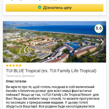
Дізнатись ціну
8.6

TUI BLUE Tropical (ex. TUI Family Life Tropical)
Туреччина,
Даламан
Опис готелю
Ви мрієте про те, щоб готель поєднав в собі величезний
басейн з безліччю розваг для всієї семьіі фантастичні
пейзажі? Якщо це так, тоTUI Family Life Tropical Resort- для
Вас! Якщо Ви любите тишу і спокій, то можете прогулятися
по околицях з прекрасними видами. У цьому готелі
збудуться Ваші мрії. Вся родина буде насолоджуватися