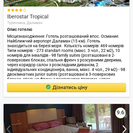

Iberostar Tropical
Туреччина,
Даламан
Опис готелю
Місцезнаходження: Готель розташований впос. Османие.
Найближчий аеропорт Даламан (15 км). Готель
знаходиться на березі моря Кількість номерів: 469 номерів
Типи номерів: - 273 standart rooms (макс. 3 чол., 22 м2), 10
номерів для інвалідів - 98 family suites (розташовані в 2-
поверхових блоках, спальня френч з розсувними дверима,
через коридор салон з розкладним диваном, 2
індивідуальних кондиціонера, ванна, макс. 4 чол., 29 м2) - 98
двокімнатних junior suites (розташовані в 3-поверхових
блоках, спальня френч з розсувними дверима, через
коридор салон з розкладним Діану, 2 індивідуальних
Дізнатись ціну
кондиціонера, ванна, 2 ТВ, макс.
9.6