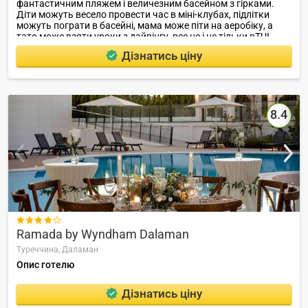
фантастичним пляжем і величезним басейном з гірками.
Діти можуть весело провести час в міні-клубах, підлітки
можуть пограти в басейні, мама може піти на аеробіку, а
тато може взяти уроки з дайвінгу, все це і не тільки вTUI
Family Life Tropical Resort! Місцезнаходження: п.Саригерме
Дізнатись ціну
г.Ортаджа / г.Mугла Відстань до: Аеропортa (Dalaman) 15км
Городa (Sar? Germe) 2 км Городa (Ortaca) 16 км.
8.4

Ramada by Wyndham Dalaman
Туреччина,
Даламан
Опис готелю
Дізнатись ціну