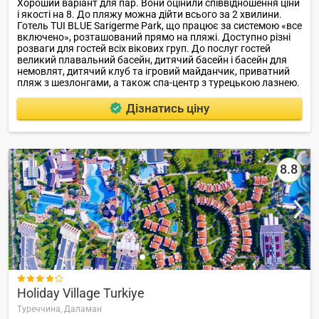
Хороший варіант для пар. Вони оцінили співвідношення ціни
і якості на 8. До пляжу можна дійти всього за 2 хвилини.
Готель TUI BLUE Sarigerme Park, що працює за системою «все
включено», розташований прямо на пляжі. Доступно різні
розваги для гостей всіх вікових груп. До послуг гостей
великий плавальний басейн, дитячий басейн і басейн для
немовлят, дитячий клуб та ігровий майданчик, приватний
пляж з шезлонгами, а також спа-центр з турецькою лазнею.
Дізнатись ціну
8.8

Holiday Village Turkiye
Туреччина,
Даламан