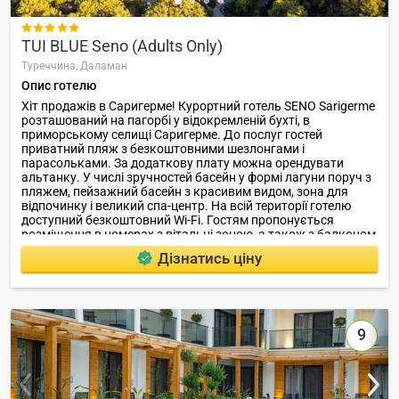

TUI BLUE Seno (Adults Only)
Туреччина,
Даламан
Опис готелю
Хіт продажів в Саригерме! Курортний готель SENO Sarigerme
розташований на пагорбі у відокремленій бухті, в
приморському селищі Саригерме. До послуг гостей
приватний пляж з безкоштовними шезлонгами і
парасольками. За додаткову плату можна орендувати
альтанку. У числі зручностей басейн у формі лагуни поруч з
пляжем, пейзажний басейн з красивим видом, зона для
відпочинку і великий спа-центр. На всій території готелю
доступний безкоштовний Wi-Fi. Гостям пропонується
розміщення в номерах з вітальні зоною, а також з балконом
або терасою з чудовим краєвидом.
Дізнатись ціну
9