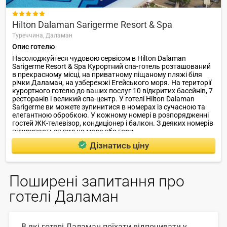

Hilton Dalaman Sarigerme Resort & Spa
Туреччина,
Даламан
Опис готелю
Насолоджуйтеся чудовою сервісом в Hilton Dalaman
Sarigerme Resort & Spa Курортний спа-готель розташований
в прекрасному місці, на приватному піщаному пляжі біля
річки Даламан, на узбережжі Егейського моря. На території
курортного готелю до ваших послуг 10 відкритих басейнів, 7
ресторанів і великий спа-центр. У готелі Hilton Dalaman
Sarigerme ви можете зупинитися в номерах із сучасною та
елегантною обробкою. У кожному номері в розпорядженні
гостей ЖК-телевізор, кондиціонер і балкон. З деяких номерів
відкривається вид на море або гори.
Дізнатись ціну
Поширені запитання про
готелі Даламан
В які готелі Даламан поїхати відпочивати у