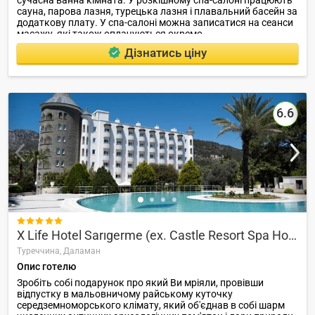
сауна, парова лазня, турецька лазня і плавальний басейн за
додаткову плату. У спа-салоні можна записатися на сеанси
масажу, які також оплачуються окремо.
Дізнатись ціну
6.6

X Life Hotel Sarıgerme (ex. Castle Resort Spa Hotel Sarigerme, Alinn Sarigerme Boutique)
Туреччина,
Даламан
Опис готелю
Зробіть собі подарунок про який Ви мріяли, провівши
відпустку в мальовничому райському куточку
середземноморського клімату, який об'єднав в собі шарм