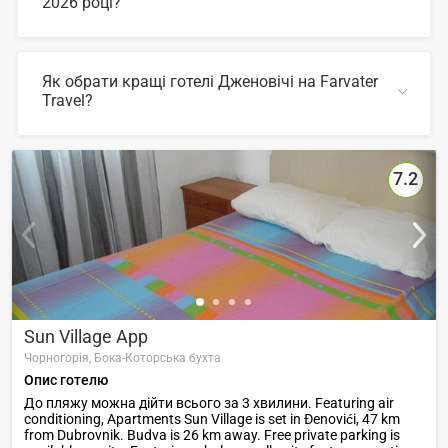
2026 році?
У 2026 році популярні такі готелі Дженовічі:
Як обрати кращі готелі Дженовічі на Farvater
Travel?
ЗГОРНУТИ
Для вибору відповідного готелю ви можете
скористатись зручним пошуком по сайту, також на
Farvater Travel ви знайдете безліч фото готелів та
7.2
відгуків про кращі готелі Дженовічі
ЗГОРНУТИ
Sun Village App
Чорногорія,
Бока-Которська бухта
Опис готелю
До пляжу можна дійти всього за 3 хвилини. Featuring air
conditioning, Apartments Sun Village is set in Ðenovići, 47 km
from Dubrovnik. Budva is 26 km away. Free private parking is