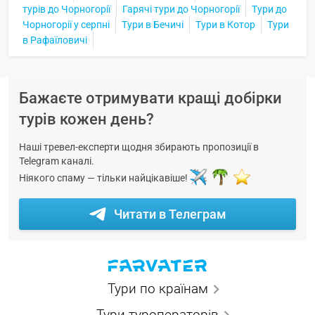
турів до Чорногорії
Гарячі тури до Чорногорії
Тури до
Чорногорії у серпні
Тури в Бечичі
Тури в Котор
Тури
в Рафаїловичі
Бажаєте отримувати кращі добірки
турів кожен день?
Наші тревел-експерти щодня збирають пропозиції в
Telegram каналі.
Ніякого спаму — тільки найцікавіше!
Читати в Телеграм
Тури по країнам
Тури туроператорів