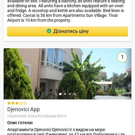
available on site. Featuring a balcony, all units feature a seating
and dining area. All units have a kitchen equipped with an oven
and fridge. A stovetop and kettle are also available. Bed linen is
offered. Cavtat is 36 km from Apartments Sun Village. Tivat
Airport is 10 km from the property.
Дізнатись ціну
1

Djenovici App
Чорногорія,
Бока-Которська бухта
Опис готелю
Апартаменти Djenovici Djenovici II з видом на море
розташовані в селі Дженовичі, за 47 км від Дубровника і за