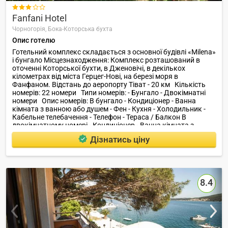

Fanfani Hotel
Чорногорія,
Бока-Которська бухта
Опис готелю
Готельний комплекс складається з основної будівлі «Milena»
і бунгало Місцезнаходження: Комплекс розташований в
оточенні Которської бухти, в Дженовічі, в декількох
кілометрах від міста Герцег-Нові, на березі моря в
Фанфаном. Відстань до аеропорту Тіват - 20 км Кількість
номерів: 22 номери Типи номерів: - Бунгало - Двокімнатні
номери Опис номерів: В бунгало - Кондиціонер - Ванна
кімната з ванною або душем - Фен - Кухня - Холодильник -
Кабельне телебачення - Телефон - Тераса / Балкон В
двокімнатному номері - Кондиціонер - Ванна кімната з
ванною або душем - Фен - Холодильник міні холодильник -
Дізнатись ціну
Кабельне телебачення - Телефон Інфраструктура готелю: -
сад Типи харчування: - сніданок Безкоштовний сервіс: -
reception - безперебійне водопостачання - парковка -
пристань для яхт (вага до 100 т) - бездротовий доступ до
Інтернету - організація весіль та інших урочистостей -
8.4
організація екскурсій - банкетний сервіс - послуги водія -
room-service Розваги і спорт: - фітнес центр Для дітей: -
надаються дитячі ліжечка - мультфільми - іграшки Chicco на
пляжі Ресторани, бари: - бар - ресторан, пропонує гостям
страви національної кухні, барбекю і страви з
морепродуктів - кафе пляж: - приватний - 10 м від