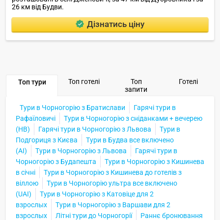
26 км від Будви.
Дізнатись ціну
Топ готелі
Топ
Готелі
Топ тури
запити
Тури в Чорногорію з Братислави
Гарячі тури в
Рафаїловичі
Тури в Чорногорію з сніданками + вечерею
(HB)
Гарячі тури в Чорногорію з Львова
Тури в
Подгориця з Києва
Тури в Будва все включено
(AI)
Тури в Чорногорію з Львова
Гарячі тури в
Чорногорію з Будапешта
Тури в Чорногорію з Кишинева
в січні
Тури в Чорногорію з Кишинева до готелів з
віллою
Тури в Чорногорію ультра все включено
(UAI)
Тури в Чорногорію з Катовіце для 2
взрослых
Тури в Чорногорію з Варшави для 2
взрослых
Літні тури до Чорногорії
Раннє бронювання