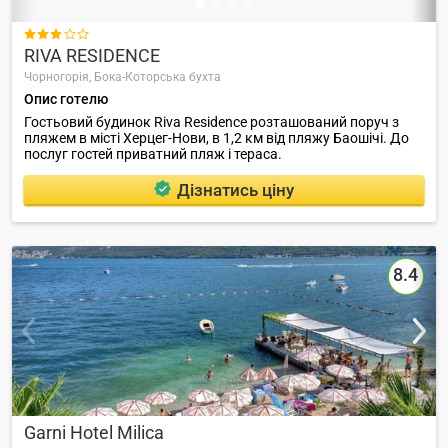

RIVA RESIDENCE
Чорногорія,
Бока-Которська бухта
Опис готелю
Гостьовий будинок Riva Residence розташований поруч з
пляжем в місті Херцег-Нови, в 1,2 км від пляжу Баошічі. До
послуг гостей приватний пляж і тераса.
Дізнатись ціну
8.4
Garni Hotel Milica