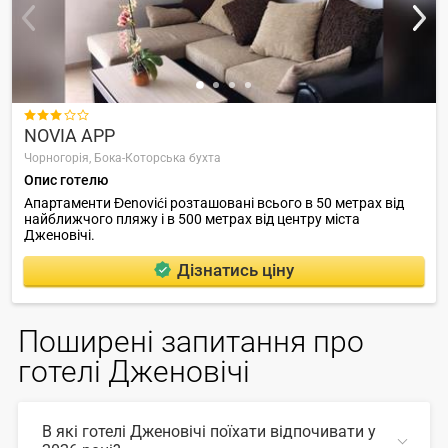

NOVIA APP
Чорногорія,
Бока-Которська бухта
Опис готелю
Апартаменти Đenovići розташовані всього в 50 метрах від
найближчого пляжу і в 500 метрах від центру міста
Дженовічі.
Дізнатись ціну
Поширені запитання про
готелі Дженовічі
В які готелі Дженовічі поїхати відпочивати у