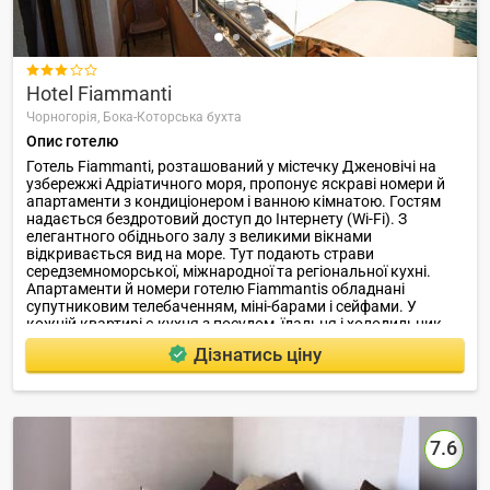
комплексу - парасолі, шезлонги, душ, туалети на пляжі .

Hotel Fiammanti
Чорногорія,
Бока-Которська бухта
Опис готелю
Готель Fiammanti, розташований у містечку Дженовічі на
узбережжі Адріатичного моря, пропонує яскраві номери й
апартаменти з кондиціонером і ванною кімнатою. Гостям
надається бездротовий доступ до Інтернету (Wi-Fi). З
елегантного обіднього залу з великими вікнами
відкривається вид на море. Тут подають страви
середземноморської, міжнародної та регіональної кухні.
Апартаменти й номери готелю Fiammantis обладнані
супутниковим телебаченням, міні-барами і сейфами. У
кожній квартирі є кухня з посудом, їдальня і холодильник.
Гості можуть скористатися послугами цілодобової стійки
Дізнатись ціну
реєстрації гостей та орендувати велосипеди.
7.6