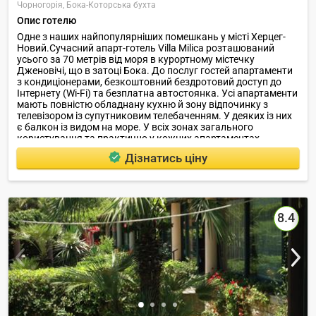
Чорногорія,
Бока-Которська бухта
Опис готелю
Одне з наших найпопулярніших помешкань у місті Херцег-
Новий.Сучасний апарт-готель Villa Milica розташований
усього за 70 метрів від моря в курортному містечку
Дженовічі, що в затоці Бока. До послуг гостей апартаменти
з кондиціонерами, безкоштовний бездротовий доступ до
Інтернету (Wi-Fi) та безплатна автостоянка. Усі апартаменти
мають повністю обладнану кухню й зону відпочинку з
телевізором із супутниковим телебаченням. У деяких із них
є балкон із видом на море. У всіх зонах загального
користування та практично у кожних апартаментах
надається бездротовий доступ до Інтернету. На даху готелю
Дізнатись ціну
Villa Milica є тераса площею 200 кв.
8.4