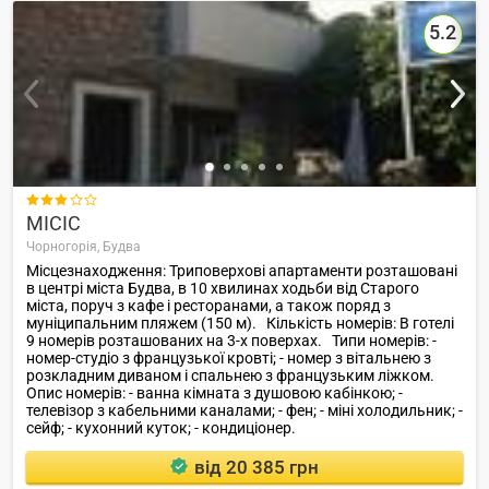
5.2

MICIC
Чорногорія,
Будва
Місцезнаходження: Триповерхові апартаменти розташовані
в центрі міста Будва, в 10 хвилинах ходьби від Старого
міста, поруч з кафе і ресторанами, а також поряд з
муніципальним пляжем (150 м). Кількість номерів: В готелі
9 номерів розташованих на 3-х поверхах. Типи номерів: -
номер-студіо з французької кровті; - номер з вітальнею з
розкладним диваном і спальнею з французьким ліжком.
Опис номерів: - ванна кімната з душовою кабінкою; -
телевізор з кабельними каналами; - фен; - міні холодильник; -
сейф; - кухонний куток; - кондиціонер.
від 20 385 грн