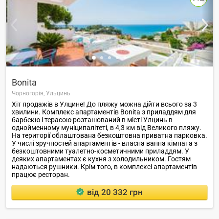
Bonita
Чорногорія,
Ульцинь
Хіт продажів в Улцине! До пляжу можна дійти всього за 3
хвилини. Комплекс апартаментів Bonita з приладдям для
барбекю і терасою розташований в місті Улцинь в
однойменному муніципалітеті, в 4,3 км від Великого пляжу.
На території облаштована безкоштовна приватна парковка.
У числі зручностей апартаментів - власна ванна кімната з
безкоштовними туалетно-косметичними приладдям. У
деяких апартаментах є кухня з холодильником. Гостям
надаються рушники. Крім того, в комплексі апартаментів
працює ресторан.
від 20 332 грн