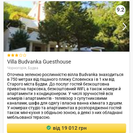
9.2

Villa Budvanka Guesthouse
Чорногорія,
Будва
Оточена зеленою рослинністю вілла Budvanka знаходиться
в 750 метрах від піщаного пляжу Словенска і в 1 км від
Старого міста Будви. До послуг гостей безкоштовна
приватна парковка, безкоштовний WiFi, а також номери й
апартаменти з кондиціонером. У числі зручностей всіх
номерів і апартаментів - телевізор з супутниковими
каналами, шафа для одягу і власна ванна кімната з душем.
У номерах-студіо та апартаментах в розпорядженні гостей
також міні-кухня з обідньою зоною, а деякі з них обладнані
мебльованої терасою.
від 19 012 грн