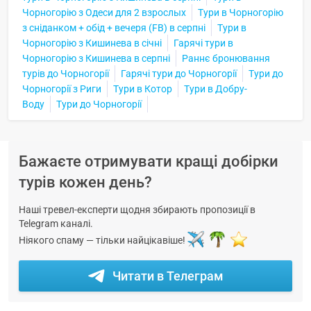
Чорногорію з Одеси для 2 взрослых
Тури в Чорногорію
з сніданком + обід + вечеря (FB) в серпні
Тури в
Чорногорію з Кишинева в січні
Гарячі тури в
Чорногорію з Кишинева в серпні
Раннє бронювання
турів до Чорногорії
Гарячі тури до Чорногорії
Тури до
Чорногорії з Риги
Тури в Котор
Тури в Добру-
Воду
Тури до Чорногорії
Бажаєте отримувати кращі добірки
турів кожен день?
Наші тревел-експерти щодня збирають пропозиції в
Telegram каналі.
Ніякого спаму — тільки найцікавіше!
Читати в Телеграм