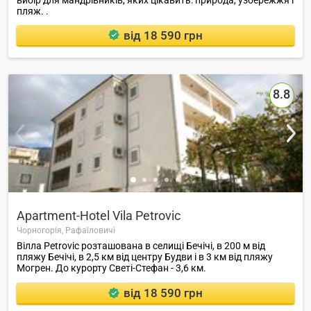
вибір для мандрівників, яких цікавить: природа, узбережжя і
пляж. .
від 18 590 грн
8.8
Apartment-Hotel Vila Petrovic
Чорногорія,
Рафаїловичі
Вілла Petrovic розташована в селищі Бечічі, в 200 м від
пляжу Бечічі, в 2,5 км від центру Будви і в 3 км від пляжу
Могрен. До курорту Светі-Стефан - 3,6 км.
від 18 590 грн