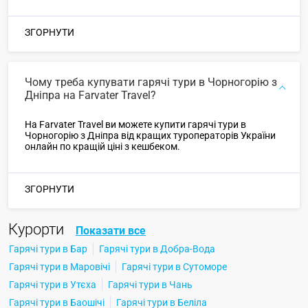
ЗГОРНУТИ
Чому треба купувати гарячі тури в Чорногорію з
Дніпра на Farvater Travel?
На Farvater Travel ви можете купити гарячі тури в
Чорногорію з Дніпра від кращих туроператорів України
онлайн по кращій ціні з кешбеком.
ЗГОРНУТИ
Курорти
Показати все
Гарячі тури в Бар
Гарячі тури в Добра-Вода
Гарячі тури в Маровічі
Гарячі тури в Сутоморе
Гарячі тури в Утєха
Гарячі тури в Чань
Гарячі тури в Баошічі
Гарячі тури в Беліла