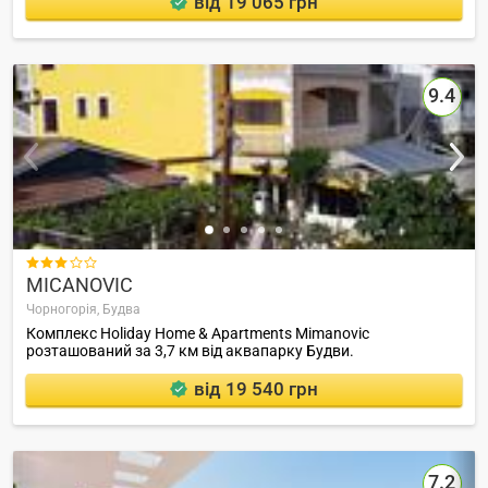
від 19 065 грн
9.4

MICANOVIC
Чорногорія,
Будва
Комплекс Holiday Home & Apartments Mimanovic
розташований за 3,7 км від аквапарку Будви.
від 19 540 грн
7.2