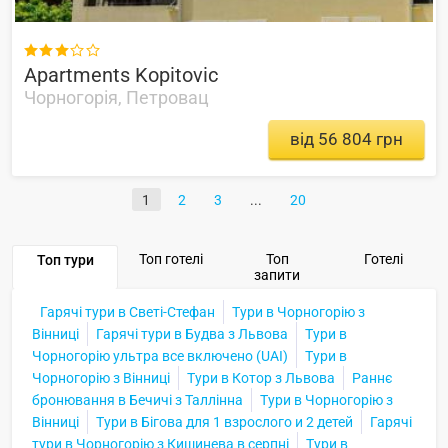

Apartments Kopitovic
Чорногорія, Петровац
від 56 804 грн
1
2
3
20
Топ готелі
Топ
Готелі
Топ тури
запити
Гарячі тури в Светі-Стефан
Тури в Чорногорію з
Вінниці
Гарячі тури в Будва з Львова
Тури в
Чорногорію ультра все включено (UAI)
Тури в
Чорногорію з Вінниці
Тури в Котор з Львова
Раннє
бронювання в Бечичі з Таллінна
Тури в Чорногорію з
Вінниці
Тури в Бігова для 1 взрослого и 2 детей
Гарячі
тури в Чорногорію з Кишинева в серпні
Тури в