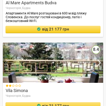
Al Mare Apartments Budva
Чорногорія,
Будва
Апартаменти Al Mare розташовані в 600 м від пляжу
Словенска. До послуг гостей кондиціонер, патіо і
безкоштовний Wi-Fi.
від 21 177 грн
8.4

Vila Simona
Чорногорія,
Будва
від 21 177 грн