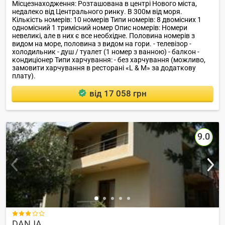
Місцезнаходження: Розташована в центрі Нового міста,
недалеко від Центрального ринку. В 300м від моря.
Кількість номерів: 10 номерів Типи номерів: 8 двомісних 1
одномісний 1 тримісний номер Опис номерів: Номери
невеликі, але в них є все необхідне. Половина номерів з
видом на море, половина з видом на гори. - телевізор -
холодильник - душ / туалет (1 номер з ванною) - балкон -
кондиціонер Типи харчування: - без харчування (можливо,
замовити харчування в ресторані «L & M» за додаткову
плату).
від 17 058 грн
9.0

DANJA