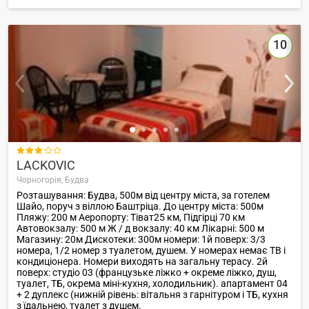
10

LACKOVIC
Чорногорія,
Будва
Розташування: Будва, 500м від центру міста, за готелем
Шайо, поруч з віллою Баштріца. До центру міста: 500м
Пляжу: 200 м Аеропорту: Тіват25 км, Підгірці 70 км
Автовокзалу: 500 м Ж / д вокзалу: 40 км Лікарні: 500 м
Магазину: 20м Дискотеки: 300м номери: 1й поверх: 3/3
номера, 1/2 номер з туалетом, душем. У номерах немає ТВ і
кондиціонера. Номери виходять на загальну терасу. 2й
поверх: студіо 03 (французьке ліжко + окреме ліжко, душ,
туалет, ТБ, окрема міні-кухня, холодильник). апартамент 04
+ 2 дуплекс (нижній рівень: вітальня з гарнітуром і ТБ, кухня
з їдальнею, туалет з душем.