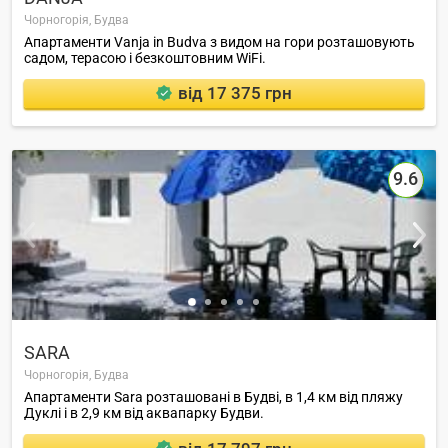
Чорногорія,
Будва
Апартаменти Vanja in Budva з видом на гори розташовують
садом, терасою і безкоштовним WiFi.
від 17 375 грн
9.6
SARA
Чорногорія,
Будва
Апартаменти Sara розташовані в Будві, в 1,4 км від пляжу
Дуклі і в 2,9 км від аквапарку Будви.