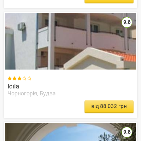
9.8

Idila
Чорногорія, Будва
від 88 032 грн
9.8