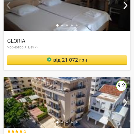
GLORIA
Чорногорія,
Бечичі
від 21 072 грн
9.2
