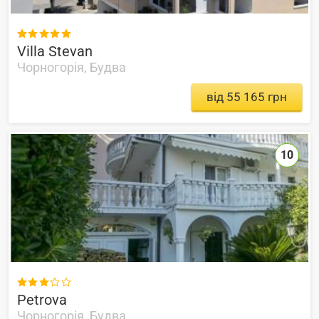

Villa Stevan
Чорногорія, Будва
від 55 165 грн
10

Petrova
Чорногорія, Будва