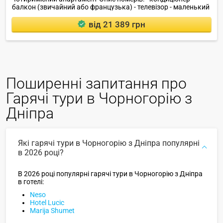
балкон (звичайний або французька) - телевізор - маленький
холодильник - телефон - ванна кімната з душем.
від 21 389 грн
Поширенні запитання про
Гарячі тури в Чорногорію з
Дніпра
Які гарячі тури в Чорногорію з Дніпра популярні
в 2026 році?
В 2026 році популярні гарячі тури в Чорногорію з Дніпра
в готелі:
Neso
Hotel Lucic
Marija Shumet