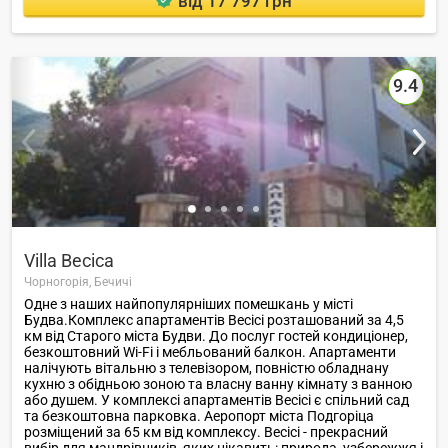
від 17 797 грн
9.4
Villa Becica
Чорногорія,
Бечичі
Одне з наших найпопулярніших помешкань у місті
Будва.Комплекс апартаментів Becici розташований за 4,5
км від Старого міста Будви. До послуг гостей кондиціонер,
безкоштовний Wi-Fi і мебльований балкон. Апартаменти
налічують вітальню з телевізором, повністю обладнану
кухню з обідньою зоною та власну ванну кімнату з ванною
або душем. У комплексі апартаментів Becici є спільний сад
та безкоштовна парковка. Аеропорт міста Подгоріца
розміщений за 65 км від комплексу. Becici - прекрасний