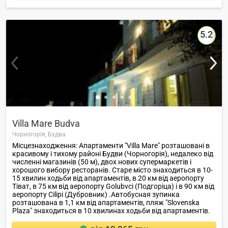
5.2
Villa Mare Budva
Чорногорія,
Будва
Місцезнаходження: Апартаменти "Villa Mare" розташовані в
красивому і тихому районі Будви (Чорногорія), недалеко від
численні магазинів (50 м), двох нових супермаркетів і
хорошого вибору ресторанів. Старе місто знаходиться в 10-
15 хвилин ходьби від апартаментів, в 20 км від аеропорту
Тіват, в 75 км від аеропорту Golubvci (Подгоріца) і в 90 км від
аеропорту Cilipi (Дубровник) .Автобусная зупинка
розташована в 1,1 км від апартаментів, пляж "Slovenska
Plaza" знаходиться в 10 хвилинах ходьби від апартаментів.