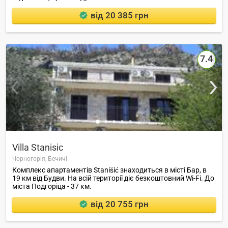
від 20 385 грн
7.4
Villa Stanisic
Чорногорія,
Бечичі
Комплекс апартаментів Stanišić знаходиться в місті Бар, в
19 км від Будви. На всій території діє безкоштовний Wi-Fi. До
міста Подгоріца - 37 км.
від 20 755 грн