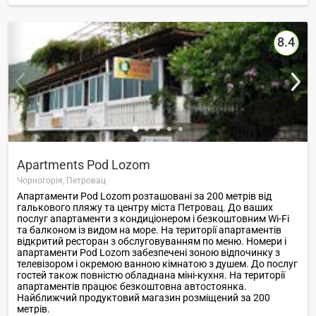
8.4
Apartments Pod Lozom
Чорногорія,
Петровац
Апартаменти Pod Lozom розташовані за 200 метрів від
галькового пляжу та центру міста Петровац. До ваших
послуг апартаменти з кондиціонером і безкоштовним Wi-Fi
та балконом із видом на море. На території апартаментів
відкритий ресторан з обслуговуванням по меню. Номери і
апартаменти Pod Lozom забезпечені зоною відпочинку з
телевізором і окремою ванною кімнатою з душем. До послуг
гостей також повністю обладнана міні-кухня. На території
апартаментів працює безкоштовна автостоянка.
Найближчий продуктовий магазин розміщений за 200
метрів.