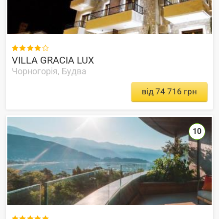

VILLA GRACIA LUX
Чорногорія, Будва
від 74 716 грн
10
