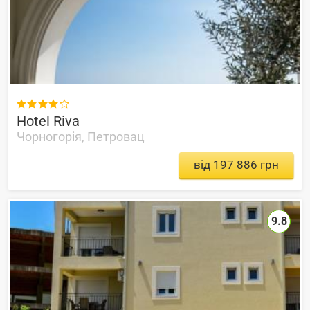

Hotel Riva
Чорногорія, Петровац
від 197 886 грн
9.8