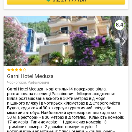
8.4

Garni Hotel Meduza
Чорногорія,
Рафаїловичі
Garni Hotel Meduza - нові стильні 4-поверхова вілла,
розташована в селищі Рафаїлович Місцезнаходження:
Вілла розташована всього в 50-ти метрах від моря і
піщаного пляжу і в чотирьох кілометрах від Старого Міста
Будва, куди кожні 30 хв курсує туристичний поїзд або
міський автобус. Найближчий супермаркет знаходиться в
50 м, а ресторан - в 30 метрах від готелю. Кількість номерів:
17 номерів Типи номерів: - 11 двомісних номерів - 3
тримісних номера - 2 двомісні номери-студіо - 1
чотиримісний апартамент Опис номерів: - кондиціонер -