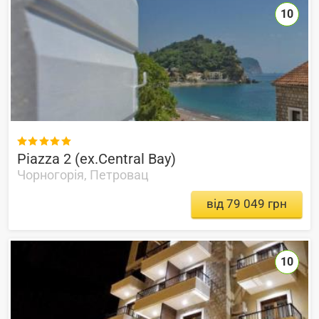
10

Piazza 2 (ex.Central Bay)
Чорногорія, Петровац
від 79 049 грн
10