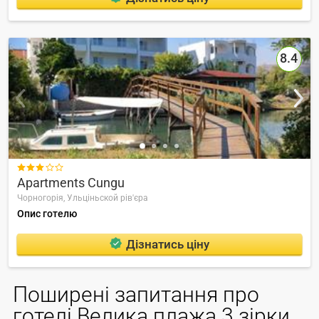
8.4

Apartments Cungu
Чорногорія,
Ульціньской рів'єра
Опис готелю
Дізнатись ціну
Поширені запитання про
готелі Велика плажа 3 зірки