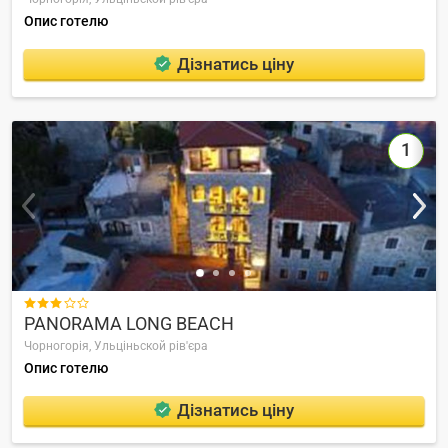
Опис готелю
Дізнатись ціну
1

PANORAMA LONG BEACH
Чорногорія,
Ульціньской рів'єра
Опис готелю
Дізнатись ціну