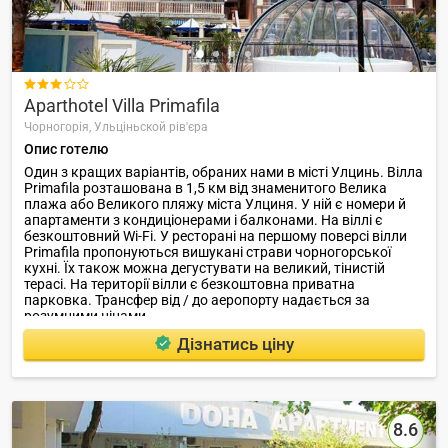

Aparthotel Villa Primafila
Чорногорія,
Ульціньской рів'єра
Опис готелю
Один з кращих варіантів, обраних нами в місті Улцинь. Вілла
Primafila розташована в 1,5 км від знаменитого Велика
плажа або Великого пляжу міста Улциня. У ній є номери й
апартаменти з кондиціонерами і балконами. На віллі є
безкоштовний Wi-Fi. У ресторані на першому поверсі вілли
Primafila пропонуються вишукані страви чорногорської
кухні. Їх також можна дегустувати на великий, тінистій
терасі. На території вілли є безкоштовна приватна
парковка. Трансфер від / до аеропорту надається за
розумними цінами.
Дізнатись ціну
8.6