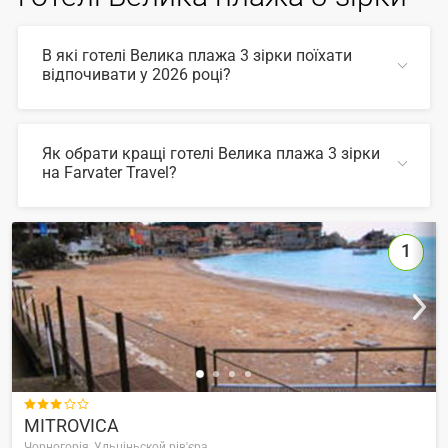
В які готелі Велика плажа 3 зірки поїхати
відпочивати у 2026 році?
У 2026 році популярні такі готелі Велика плажа 3 зірки:
Як обрати кращі готелі Велика плажа 3 зірки
на Farvater Travel?
ЗГОРНУТИ
Для вибору відповідного готелю ви можете
скористатись зручним пошуком по сайту, також на
Farvater Travel ви знайдете безліч фото готелів та
1
відгуків про кращі готелі Велика плажа 3 зірки
ЗГОРНУТИ

MITROVICA
Чорногорія,
Ульціньской рів'єра