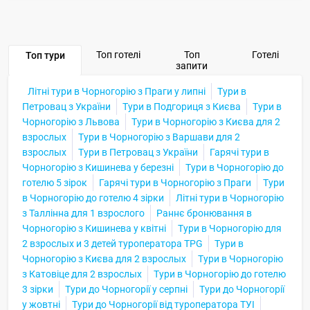
Топ готелі
Топ
Готелі
Топ тури
запити
Літні тури в Чорногорію з Праги у липні
Тури в
Петровац з України
Тури в Подгориця з Києва
Тури в
Чорногорію з Львова
Тури в Чорногорію з Києва для 2
взрослых
Тури в Чорногорію з Варшави для 2
взрослых
Тури в Петровац з України
Гарячі тури в
Чорногорію з Кишинева у березні
Тури в Чорногорію до
готелю 5 зірок
Гарячі тури в Чорногорію з Праги
Тури
в Чорногорію до готелю 4 зірки
Літні тури в Чорногорію
з Таллінна для 1 взрослого
Раннє бронювання в
Чорногорію з Кишинева у квітні
Тури в Чорногорію для
2 взрослых и 3 детей туроператора TPG
Тури в
Чорногорію з Києва для 2 взрослых
Тури в Чорногорію
з Катовіце для 2 взрослых
Тури в Чорногорію до готелю
3 зірки
Тури до Чорногорії у серпні
Тури до Чорногорії
у жовтні
Тури до Чорногорії від туроператора ТУІ