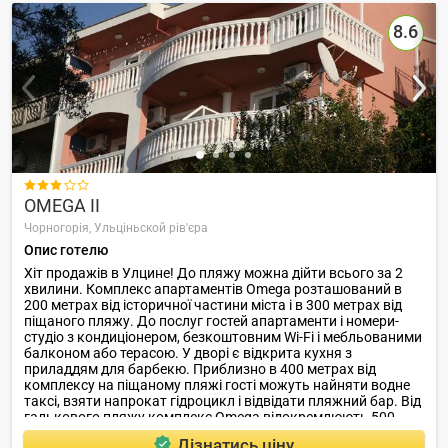
8.6

OMEGA II
Чорногорія,
Ульціньской рів'єра
Опис готелю
Хіт продажів в Улцине! До пляжу можна дійти всього за 2
хвилини. Комплекс апартаментів Omega розташований в
200 метрах від історичної частини міста і в 300 метрах від
піщаного пляжу. До послуг гостей апартаменти і номери-
студіо з кондиціонером, безкоштовним Wi-Fi і мебльованими
балконом або терасою. У дворі є відкрита кухня з
приладдям для барбекю. Приблизно в 400 метрах від
комплексу на піщаному пляжі гості можуть найняти водне
таксі, взяти напрокат гідроцикл і відвідати пляжний бар. Від
галькового пляжу комплекс Omega відокремлюють 500
метрів.
Дізнатись ціну