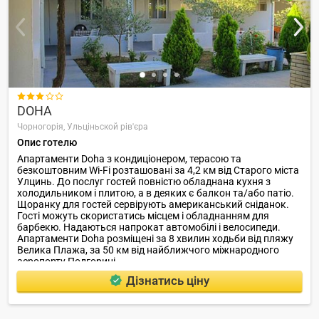

DOHA
Чорногорія,
Ульціньской рів'єра
Опис готелю
Апартаменти Doha з кондиціонером, терасою та
безкоштовним Wi-Fi розташовані за 4,2 км від Старого міста
Улцинь. До послуг гостей повністю обладнана кухня з
холодильником і плитою, а в деяких є балкон та/або патіо.
Щоранку для гостей сервірують американський сніданок.
Гості можуть скористатись місцем і обладнанням для
барбекю. Надаються напрокат автомобілі і велосипеди.
Апартаменти Doha розміщені за 8 хвилин ходьби від пляжу
Велика Плажа, за 50 км від найближчого міжнародного
аеропорту Подгориці.
Дізнатись ціну