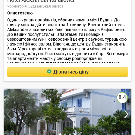
Чорногорія,
Будванськая рів'єра
Опис готелю
Один з кращих варіантів, обраних нами в місті Будва. До
пляжу можна дійти всього за 1 хвилину. Елегантний готель
Aleksandar знаходиться біля піщаного пляжу в Рафаїлович.
До ваших послуг стильні апартаменти і номери з
безкоштовним WiFi і оздоровчий центр з сауною, турецькою
лазнею і фітнес-залом. Відстань до центру Будви становить
5 км. У ресторані готелю подають страви місцевої та
міжнародної кухні. Гості можуть відпочити в барі. Всі номери
та апартаменти мають у своєму розпорядженні
кондиціонером, РК-телевізором з кабельними каналами,
міні-баром і окремою ванною кімнатою.
Дізнатись ціну
8.4