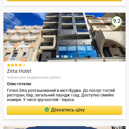
9.2

Zeta Hotel
Чорногорія,
Будванськая рів'єра
Опис готелю
Готелі Zeta розташований в місті Будва. До послуг гостей
ресторан, бар, загальний лаундж і сад. Доступно сімейні
номери. У числі зручностей - тераса.
Дізнатись ціну