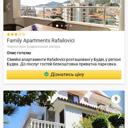

Family Apartments Rafailovici
Чорногорія,
Будванськая рів'єра
Опис готелю
Сімейні апартаменти Rafailovici розташовані у Будві, у регіоні
Будва. До послуг гостей безкоштовна приватна парковка.
Дізнатись ціну
9