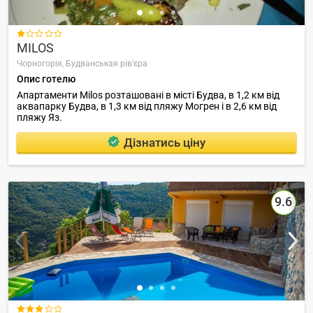

MILOS
Чорногорія,
Будванськая рів'єра
Опис готелю
Апартаменти Milos розташовані в місті Будва, в 1,2 км від
аквапарку Будва, в 1,3 км від пляжу Могрен і в 2,6 км від
пляжу Яз.
Дізнатись ціну
9.6
