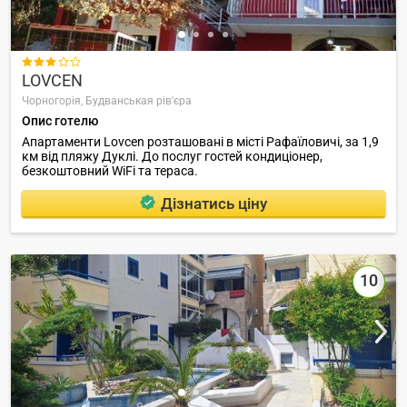

LOVCEN
Чорногорія,
Будванськая рів'єра
Опис готелю
Апартаменти Lovcen розташовані в місті Рафаїловичі, за 1,9
км від пляжу Дуклі. До послуг гостей кондиціонер,
безкоштовний WiFi та тераса.
Дізнатись ціну
10