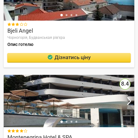

Bjeli Angel
Чорногорія,
Будванськая рів'єра
Опис готелю
Дізнатись ціну
8.4

Montenegrina Hotel & SPA