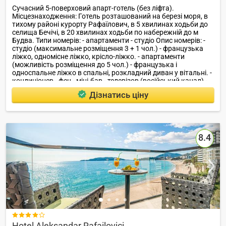
Сучасний 5-поверховий апарт-готель (без ліфта).
Місцезнаходження: Готель розташований на березі моря, в
тихому районі курорту Рафаїлович, в 5 хвилинах ходьби до
селища Бечічі, в 20 хвилинах ходьби по набережній до м
Будва. Типи номерів: - апартаменти - студіо Опис номерів: -
студіо (максимальне розміщення 3 + 1 чол.) - французька
ліжко, одномісне ліжко, крісло-ліжко. - апартаменти
(можливість розміщення до 5 чол.) - французька і
односпальне ліжко в спальні, розкладний диван у вітальні. -
кондиціонер - фен - міні-бар - телевізор (російський канал) -
балкон - ванна кімната Типи харчування: - без харчування
Дізнатись ціну
сервіс: - оренда пральної машинки (5 євро) - праска на
поверсі - доступ в Інтернет пляж: - в 5 хвилинах ходьби від
готелю Додаткова інформація: Поруч з віллою є ресторани і
магазини .
8.4

Hotel Aleksandar Rafailovici