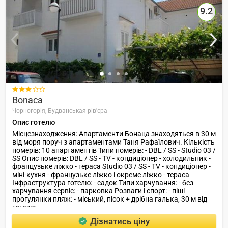
9.2

Bonaca
Чорногорія,
Будванськая рів'єра
Опис готелю
Місцезнаходження: Апартаменти Бонаца знаходяться в 30 м
від моря поруч з апартаментами Таня Рафаїлович. Кількість
номерів: 10 апартаментів Типи номерів: - DBL / SS - Studio 03 /
SS Опис номерів: DBL / SS - TV - кондиціонер - холодильник -
французьке ліжко - тераса Studio 03 / SS - TV - кондиціонер -
міні-кухня - французьке ліжко і окреме ліжко - тераса
Інфраструктура готелю: - садок Типи харчування: - без
харчування сервіс: - парковка Розваги і спорт: - піші
прогулянки пляж: - міський, пісок + дрібна галька, 30 м від
готелю .
Дізнатись ціну