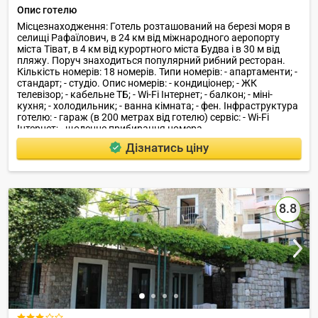
Опис готелю
Місцезнаходження: Готель розташований на березі моря в
селищі Рафаїлович, в 24 км від міжнародного аеропорту
міста Тіват, в 4 км від курортного міста Будва і в 30 м від
пляжу. Поруч знаходиться популярний рибний ресторан.
Кількість номерів: 18 номерів. Типи номерів: - апартаменти; -
стандарт; - студіо. Опис номерів: - кондиціонер; - ЖК
телевізор; - кабельне ТБ; - Wi-Fi Інтернет; - балкон; - міні-
кухня; - холодильник; - ванна кімната; - фен. Інфраструктура
готелю: - гараж (в 200 метрах від готелю) сервіс: - Wi-Fi
Інтернет; - щоденне прибирання номера.
Дізнатись ціну
8.8
