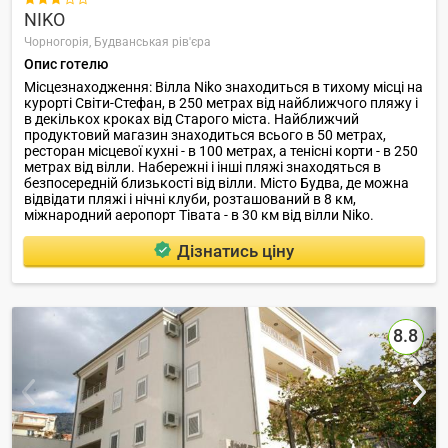
NIKO
Чорногорія,
Будванськая рів'єра
Опис готелю
Місцезнаходження: Вілла Niko знаходиться в тихому місці на
курорті Світи-Стефан, в 250 метрах від найближчого пляжу і
в декількох кроках від Старого міста. Найближчий
продуктовий магазин знаходиться всього в 50 метрах,
ресторан місцевої кухні - в 100 метрах, а тенісні корти - в 250
метрах від вілли. Набережні і інші пляжі знаходяться в
безпосередній близькості від вілли. Місто Будва, де можна
відвідати пляжі і нічні клуби, розташований в 8 км,
міжнародний аеропорт Тівата - в 30 км від вілли Niko.
Дізнатись ціну
8.8