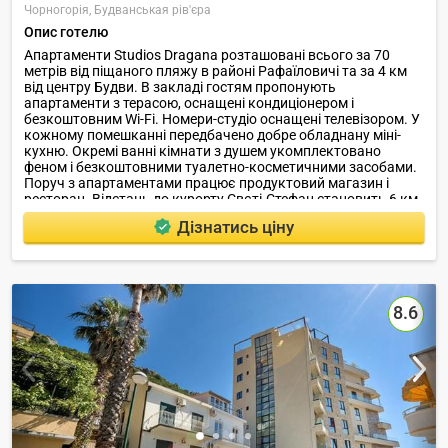
Чорногорія,
Будванськая рів'єра
Опис готелю
Апартаменти Studios Dragana розташовані всього за 70
метрів від піщаного пляжу в районі Рафаїловичі та за 4 км
від центру Будви. В закладі гостям пропонують
апартаменти з терасою, оснащені кондиціонером і
безкоштовним Wi-Fi. Номери-студіо оснащені телевізором. У
кожному помешканні передбачено добре обладнану міні-
кухню. Окремі ванні кімнати з душем укомплектовано
феном і безкоштовними туалетно-косметичними засобами.
Поруч з апартаментами працює продуктовий магазин і
ресторан. Відстань до курорту Свєті-Стефан становить 6 км,
а до аеропорту Тіват - 25 км.
Дізнатись ціну
8.6