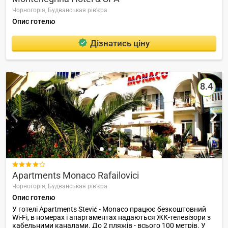
Чорногорія,
Будванськая рів'єра
Опис готелю
Дізнатись ціну
8.4

Apartments Monaco Rafailovici
Чорногорія,
Будванськая рів'єра
Опис готелю
У готелі Apartments Stević - Monaco працює безкоштовний
Wi-Fi, в номерах і апартаментах надаються ЖК-телевізори з
кабельними каналами. До 2 пляжів - всього 100 метрів. У