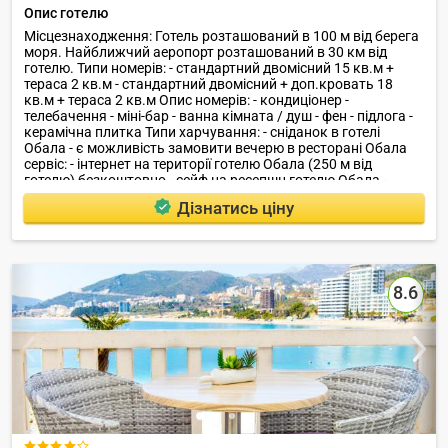
Опис готелю
Місцезнаходження: Готель розташований в 100 м від берега
моря. Найближчий аеропорт розташований в 30 км від
готелю. Типи номерів: - стандартний двомісний 15 кв.м +
тераса 2 кв.м - стандартний двомісний + доп.кровать 18
кв.м + тераса 2 кв.м Опис номерів: - кондиціонер -
телебачення - міні-бар - ванна кімната / душ - фен - підлога -
керамічна плитка Типи харчування: - сніданок в готелі
Обала - є можливість замовити вечерю в ресторані Обала
сервіс: - інтернет на території готелю Обала (250 м від
готелю) безкоштовно - сейф на ресепшн готелю Обала -
пральня - праска - парковка Розваги і спорт: - екскурсії - піші
Дізнатись ціну
прогулянки Ресторани, бари: - ресторани на території готелю
Обала пляж: - муніципальний пляж розташований в 100 м
від готелю, пляж дрібногалечний .
8.6
