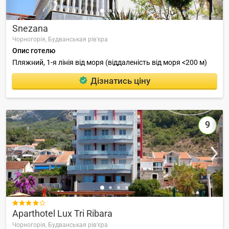
Snezana
Чорногорія,
Будванськая рів'єра
Опис готелю
Пляжний, 1-я лінія від моря (віддаленість від моря <200 м)
Дізнатись ціну
9

Aparthotel Lux Tri Ribara
Чорногорія,
Будванськая рів'єра