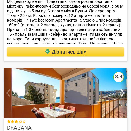
Місцезнаходження: Приватний готель розташований в
містечку Рафаиловичи безпосередньо на березі моря, в 50 м
від пляжу і в 5 км від Старого міста Будви. До аеропорту
Тіват - 25 км. Кількість номерів: 12 апартаментів Типи
номерів: - 7 Two bedroom Apartments - 5 Studio Опис номерів:
- 60m2 (вітальня, 2 спальні, кухня, ванна кімната, 2 тераси).
Приватні 1-8 чоловік - кондиціонер - телевізор з кабельним
ТБ - пральна машина - сейф - всі апартаменти мають вигляд
на море Типи харчування: - континентальний сніданок
сервіс: - доставка гостей з аеропорту Тіват, Подгоріца і Чіліпі
- оренда автомобіля - парковка - сейф на рецепції Розваги і
Дізнатись ціну
спорт: - тренажерний зал - недалеко від готелю тенісні корти -
піші прогулянки - Пляжний відпочинок Ресторани, бари: -
ресторан - бар на пляжі пляж: - в 50 м, дрібна галька.
8.8

DRAGANA