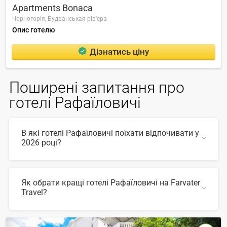
Apartments Bonaca
Чорногорія,
Будванськая рів'єра
Опис готелю
Дізнатись ціну
Поширені запитання про
готелі Рафаїловичі
В які готелі Рафаїловичі поїхати відпочивати у
2026 році?
У 2026 році популярні такі готелі Рафаїловичі:
Як обрати кращі готелі Рафаїловичі на Farvater
Travel?
ЗГОРНУТИ
Для вибору відповідного готелю ви можете
скористатись зручним пошуком по сайту, також на