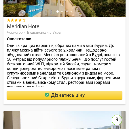

Meridian Hotel
Чорногорія,
Будванськая рів'єра
Опис готелю
Один з кращих варіантів, обраних нами в місті Будва. До
пляжу можна дійти всього за 2 хвилини. Нещодавно
збудований готель Meridian розташований в Будві, всього в
50 метрах від популярного пляжу Бечічі. До послуг гостей
безкоштовний Wi-Fi, відкритий басейн, сауна і номери з
кондиціонером, телевізором з плоским екраном і
супутниковими каналами та балконом з видом на море.
Середньовічний Старе місто Будви з церквами, фортечними
стінами в венеціанському стилі, ресторанами і барами
знаходиться в 4 км.
Дізнатись ціну
9