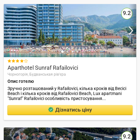
9.2

Aparthotel Sunraf Rafailovici
Чорногорія,
Будванськая рів'єра
Опис готелю
Зручно розташований у Rafailovici, кілька кроків від Becici
Beach і кілька кроків від Rafailovici Beach, Lux apartmani
"Sunraf" Rafailovici особливість пристосування...
Дізнатись ціну
9.2