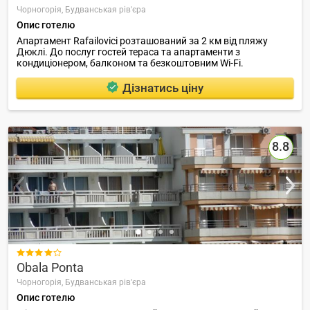
Чорногорія,
Будванськая рів'єра
Опис готелю
Апартамент Rafailovici розташований за 2 км від пляжу
Дюклі. До послуг гостей тераса та апартаменти з
кондиціонером, балконом та безкоштовним Wi-Fi.
Дізнатись ціну
8.8

Obala Ponta
Чорногорія,
Будванськая рів'єра
Опис готелю