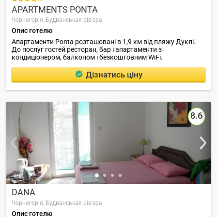
APARTMENTS PONTA
Чорногорія,
Будванськая рів'єра
Опис готелю
Апартаменти Ponta розташовані в 1,9 км від пляжу Дуклі.
До послуг гостей ресторан, бар і апартаменти з
кондиціонером, балконом і безкоштовним WiFi.
Дізнатись ціну
8.6
DANA
Чорногорія,
Будванськая рів'єра
Опис готелю