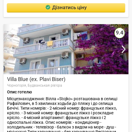
Котор та за 5 км від Старого міста Будви. Відстань до
Дізнатись ціну
найближчого аеропорту Тивату становить 13 км.
9.4
Villa Blue (ex. Plavi Biser)
Чорногорія,
Будванськая рів'єра
Опис готелю
Місцезнаходження: Вілла «Stojko» розташована в селищі
Рафаїлович, в 5 хвилинах ходьби до пляжу і до селища
Бечічі. Типи номерів: - 2-місний номер: французьке ліжко,
крісло. - 3-місний номер: французьке ліжко і розкладне
крісло. - 4-місний апартамент: французьке ліжко і 2
односпальні ліжка. Опис номерів: - кондиціонер -
холодильник - телевізор - балкон з видом на море - душ -
міні-кухня Типи харчування: - без харчування Ресторани,