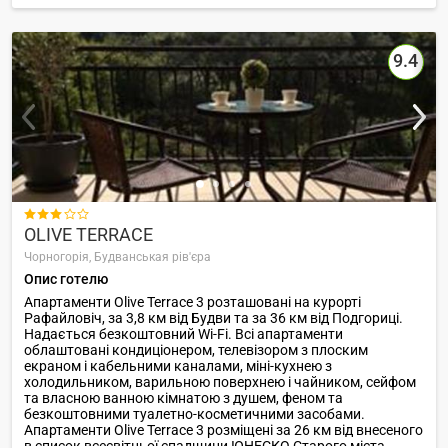
9.4

OLIVE TERRACE
Чорногорія,
Будванськая рів'єра
Опис готелю
Апартаменти Olive Terrace 3 розташовані на курорті
Рафайловіч, за 3,8 км від Будви та за 36 км від Подгориці.
Надається безкоштовний Wi-Fi. Всі апартаменти
облаштовані кондиціонером, телевізором з плоским
екраном і кабельними каналами, міні-кухнею з
холодильником, варильною поверхнею і чайником, сейфом
та власною ванною кімнатою з душем, феном та
безкоштовними туалетно-косметичними засобами.
Апартаменти Olive Terrace 3 розміщені за 26 км від внесеного
в список всесвітньої спадщини ЮНЕСКО Старого міста