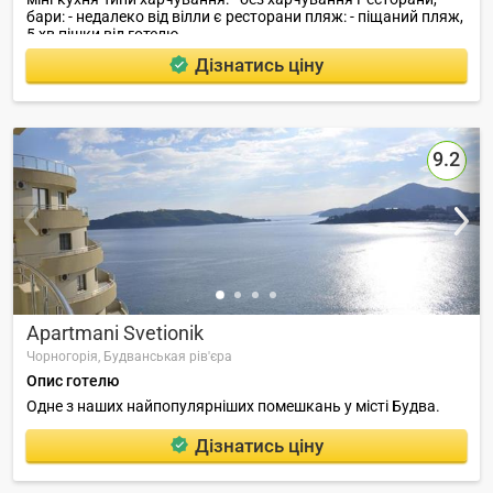
бари: - недалеко від вілли є ресторани пляж: - піщаний пляж,
5 хв пішки від готелю .
Дізнатись ціну
9.2
Apartmani Svetionik
Чорногорія,
Будванськая рів'єра
Опис готелю
Одне з наших найпопулярніших помешкань у місті Будва.
Дізнатись ціну