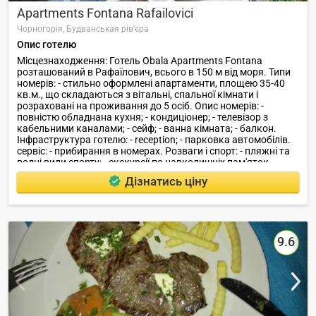
Apartments Fontana Rafailovici
Чорногорія,
Будванськая рів'єра
Опис готелю
Місцезнаходження: Готель Obala Apartments Fontana
розташований в Рафаїлович, всього в 150 м від моря. Типи
номерів: - стильно оформлені апартаменти, площею 35-40
кв.м., що складаються з вітальні, спальної кімнати і
розраховані на проживання до 5 осіб. Опис номерів: -
повністю обладнана кухня; - кондиціонер; - телевізор з
кабельними каналами; - сейф; - ванна кімната; - балкон.
Інфраструктура готелю: - reception; - парковка автомобілів.
сервіс: - прибирання в номерах. Розваги і спорт: - пляжні та
водні види спорту; - екскурсії по навколишніх пам'яток.
Дізнатись ціну
9.6