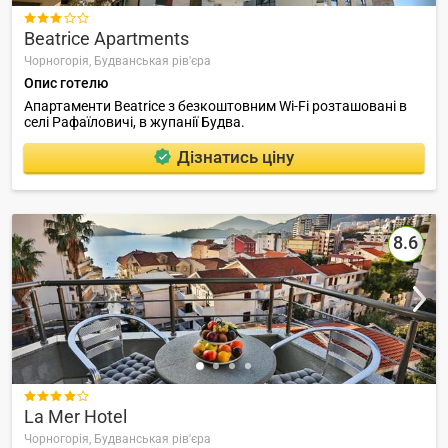

Beatrice Apartments
Чорногорія,
Будванськая рів'єра
Опис готелю
Апартаменти Beatrice з безкоштовним Wi-Fi розташовані в
селі Рафаїловичі, в жупанії Будва.
Дізнатись ціну
8.6

La Mer Hotel
Чорногорія,
Будванськая рів'єра