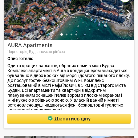
AURA Apartments
Чорногорія,
Будванськая рів'єра
Опис готелю
Один з кращих варіантів, обраних нами в місті Будва.
Комплекс апартаментів Aura з кондиціонером знаходиться
буквально в двох кроках від моря і довгого піщаного пляжу.
До послуг гостей безкоштовним WiFi. Комплекс
розташований в місті Рафаїлович, в 5 км від Старого міста
Будви. Всі апартаменти та квартири з відкритим
плануванням оснащені телевізором з плоским екраном і
міні-кухнею з обідньою зоною. У власній ванній кімнаті
встановлено душ, надаються фен і безкоштовні туалетно-
косметичні приналежності.
Дізнатись ціну