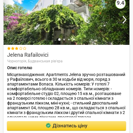
Farvater Travel ви знайдете безліч фото готелів та
9.4
відгуків про кращі готелі Рафаїловичі
ЗГОРНУТИ

Jelena Rafailovici
Чорногорія,
Будванськая рів'єра
Опис готелю
Місцезнаходження: Apartments Jelena зручно розташований
у Рафаїлович, всього в 30 м ходьби від моря, поряд з
апартаментами Bonaca. Кількість номерів: У готелі 7
комфортабельно обладнаних номерів. Типи номерів: -
комфортабельне студіо 02, площею 15 кв.м., розташоване
на 2 поверсі готелю і складається з спальної кімнати з
французьким ліжком, міні-кухні; - стильний двоспальний
апартамент 04, площею 28 кв.м., що складається з спальної
кімнати з французьким ліжком і другий спальної кімнати з 2
односпальними ліжками, просторої тераси.
Дізнатись ціну