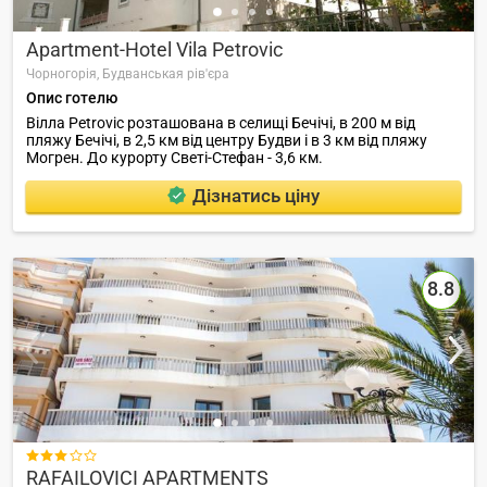
Apartment-Hotel Vila Petrovic
Чорногорія,
Будванськая рів'єра
Опис готелю
Вілла Petrovic розташована в селищі Бечічі, в 200 м від
пляжу Бечічі, в 2,5 км від центру Будви і в 3 км від пляжу
Могрен. До курорту Светі-Стефан - 3,6 км.
Дізнатись ціну
8.8

RAFAILOVICI APARTMENTS