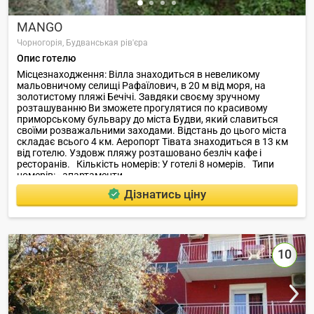
MANGO
Чорногорія,
Будванськая рів'єра
Опис готелю
Місцезнаходження: Вілла знаходиться в невеликому
мальовничому селищі Рафаїлович, в 20 м від моря, на
золотистому пляжі Бечічі. Завдяки своєму зручному
розташуванню Ви зможете прогулятися по красивому
приморському бульвару до міста Будви, який славиться
своїми розважальними заходами. Відстань до цього міста
складає всього 4 км. Аеропорт Тівата знаходиться в 13 км
від готелю. Уздовж пляжу розташовано безліч кафе і
ресторанів. Кількість номерів: У готелі 8 номерів. Типи
номерів: - апартаменти.
Дізнатись ціну
10