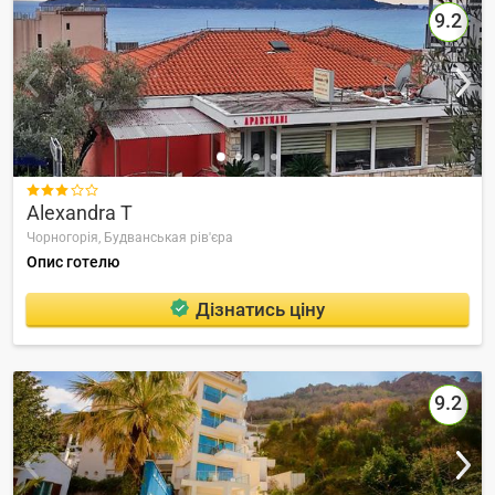
9.2

Alexandra T
Чорногорія,
Будванськая рів'єра
Опис готелю
Дізнатись ціну
9.2