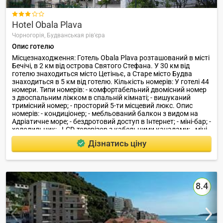

Hotel Obala Plava
Чорногорія,
Будванськая рів'єра
Опис готелю
Місцезнаходження: Готель Obala Plava розташований в місті
Бечічі, в 2 км від острова Святого Стефана. У 30 км від
готелю знаходиться місто Цетіньє, а Старе місто Будва
знаходиться в 5 км від готелю. Кількість номерів: У готелі 44
номери. Типи номерів: - комфортабельний двомісний номер
з двоспальним ліжком в спальній кімнаті; - вишуканий
тримісний номер; - просторий 5-ти місцевий люкс. Опис
номерів: - кондиціонер; - мебльований балкон з видом на
Адріатичне море; - бездротовий доступ в Інтернет; - міні-бар; -
холодильник; - LCD-телевізор з кабельними каналами; - міні-
кухня з посудом в люксах.
Дізнатись ціну
8.4